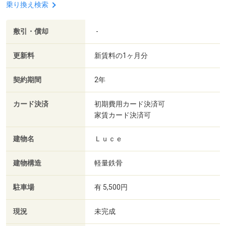
乗り換え検索
敷引・償却
-
更新料
新賃料の1ヶ月分
契約期間
2年
カード決済
初期費用カード決済可
家賃カード決済可
建物名
Ｌｕｃｅ
建物構造
軽量鉄骨
駐車場
有 5,500円
現況
未完成