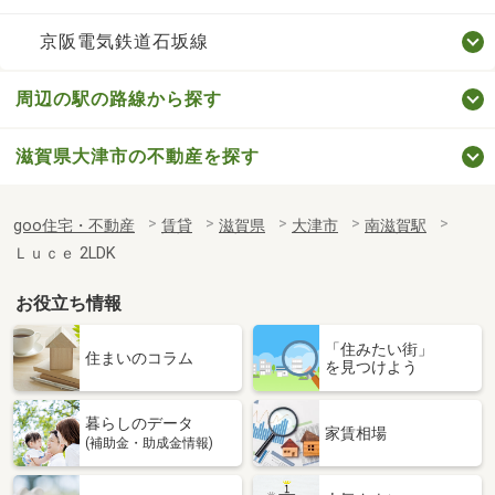
京阪電気鉄道石坂線
周辺の駅の路線から探す
滋賀県大津市の不動産を探す
goo住宅・不動産
賃貸
滋賀県
大津市
南滋賀駅
Ｌｕｃｅ 2LDK
お役立ち情報
「住みたい街」
住まいのコラム
を見つけよう
暮らしのデータ
家賃相場
(補助金・助成金情報)