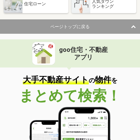
人気タウン
住宅ローン
ランキング
ページトップに戻る
goo住宅・不動産
アプリ
大手不動産サイト
物件
の
を
まとめて検索！