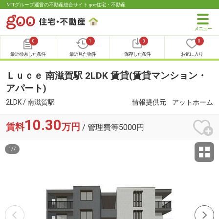
NTTグループ運営の不動産総合サイト goo住宅・不動産
0
1
0
0
最近検索した条件
最近見た物件
保存した条件
お気に入り
Ｌｕｃｅ 南滋賀駅 2LDK 賃貸(賃貸マンション・
アパート)
2LDK / 南滋賀駅
情報提供元
アットホーム
10.30
賃料
万円
/ 管理費等5000円
1
/
7