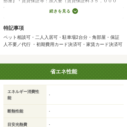
部屋】・賃貸保証等：加入要（賃貸保証料３５，０００
円）・維持費等：家賃保証料１，９３５円／月・ペット条
続きを見る
件：小型犬可／猫可・全室エアコン、照明器具付き。京阪
南志賀駅まで徒歩６分。スーパーやドラッグストアが徒歩
特記事項
１０分以内で利用できます。宅配ボックスやオートロック
など人気設備が充実です。・バイク置場：なし・駐輪場：
ペット相談可・二人入居可・駐車場2台分・角部屋・保証
有/鍵交換費用 16500円/ﾊｳｽｸﾘｰﾆﾝｸﾞ 71500円/その他 2750
人不要／代行 ・初期費用カード決済可・家賃カード決済可
円
省エネ性能
エネルギー消費性
-
能
断熱性能
-
目安光熱費
-