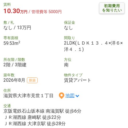
賃料
初期費用
10.30
を知りたい
/ 管理費等 5000円
万円
敷 / 礼
保証金
なし / 13万円
なし
専有面積
間取り
2
2LDK(ＬＤＫ１３．４×洋６×
59.53m
洋４．１)
所在階 / 階数
方位
2階 / 3階建
南
築年数
物件タイプ
2026年8月
賃貸アパート
新築
住所
滋賀県大津市見世１丁目
地図
交通
京阪電鉄石山坂本線 南滋賀駅 徒歩6分
ＪＲ湖西線 唐崎駅 徒歩22分
ＪＲ湖西線 大津京駅 徒歩28分