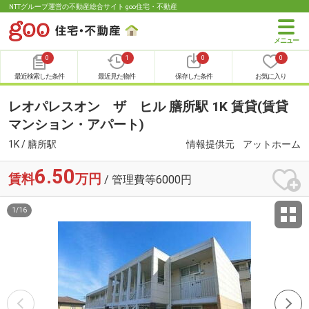
NTTグループ運営の不動産総合サイト goo住宅・不動産
0
1
0
0
最近検索した条件
最近見た物件
保存した条件
お気に入り
レオパレスオン ザ ヒル 膳所駅 1K 賃貸(賃貸
マンション・アパート)
1K / 膳所駅
情報提供元
アットホーム
6.50
賃料
万円
/ 管理費等6000円
1
/
16