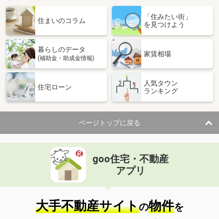
「住みたい街」
住まいのコラム
を見つけよう
暮らしのデータ
家賃相場
(補助金・助成金情報)
人気タウン
住宅ローン
ランキング
ページトップに戻る
goo住宅・不動産
アプリ
大手不動産サイト
物件
の
を