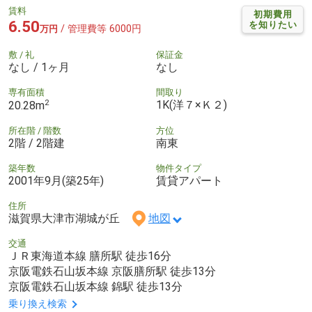
賃料
初期費用
6.50
を知りたい
/ 管理費等 6000円
万円
敷 / 礼
保証金
なし / 1ヶ月
なし
専有面積
間取り
2
1K(洋７×Ｋ２)
20.28m
所在階 / 階数
方位
2階 / 2階建
南東
築年数
物件タイプ
2001年9月(築25年)
賃貸アパート
住所
滋賀県大津市湖城が丘
地図
交通
ＪＲ東海道本線 膳所駅 徒歩16分
京阪電鉄石山坂本線 京阪膳所駅 徒歩13分
京阪電鉄石山坂本線 錦駅 徒歩13分
乗り換え検索