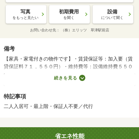
写真
初期費用
設備
をもっと見たい
を聞く
について聞く
お問い合わせ先
（株）エリッツ 草津駅前店
備考
【家具・家電付きの物件です】・賃貸保証等：加入要（賃
貸保証料７１，５５０円）・維持費等：設備維持費５５０
円／月・浴室乾燥機、ウォシュレットついております。収
続きを見る
納としてクローゼットを備えており、来客時にはＴＶドア
ホンで訪問者の顔を確認する事ができます。周辺にはファ
特記事項
ミリーマート 膳所駅前店があり便利です。・バイク置
場：なし・駐輪場：有/鍵交換費用 16500円/ﾊｳｽｸﾘｰﾆﾝ
二人入居可・最上階・保証人不要／代行
ｸﾞ 41800円
省エネ性能