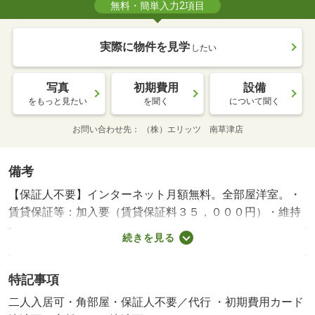
無料・簡単入力2項目
実際に物件を見学
したい
写真
初期費用
設備
をもっと見たい
を聞く
について聞く
お問い合わせ先
（株）エリッツ 南草津店
備考
【保証人不要】インターネット月額無料。全部屋洋室。・
賃貸保証等：加入要（賃貸保証料３５，０００円）・維持
費等：家賃保証料１，５１０円／月・敷地内駐車場確保
続きを見る
可。２口ガスコンロ設置可能。洗浄機能付きトイレ、浴室
乾燥機能、追い焚き機能付きと室内設備充実。南向きベラ
特記事項
ンダで日当たり良好。１階のお部屋にはシャッターが付い
ており防犯面も安心です。・バイク置場：有（無料）・駐
二人入居可・角部屋・保証人不要／代行 ・初期費用カード