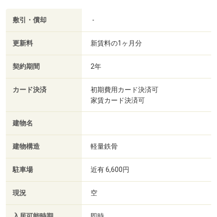
敷引・償却
-
更新料
新賃料の1ヶ月分
契約期間
2年
カード決済
初期費用カード決済可
家賃カード決済可
建物名
建物構造
軽量鉄骨
駐車場
近有 6,600円
現況
空
入居可能時期
即時