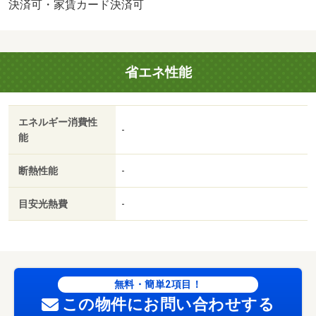
輪場：有/ﾊｳｽｸﾘｰﾆﾝｸﾞ 71500円
決済可・家賃カード決済可
省エネ性能
エネルギー消費性
-
能
断熱性能
-
目安光熱費
-
無料・簡単2項目！
この物件にお問い合わせする