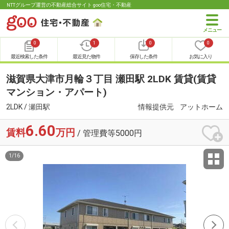
NTTグループ運営の不動産総合サイト goo住宅・不動産
0
1
0
0
最近検索した条件
最近見た物件
保存した条件
お気に入り
滋賀県大津市月輪３丁目 瀬田駅 2LDK 賃貸(賃貸
マンション・アパート)
2LDK / 瀬田駅
情報提供元
アットホーム
6.60
賃料
万円
/ 管理費等5000円
1
/
16