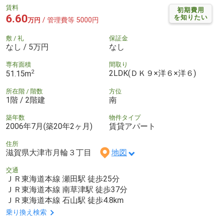
賃料
初期費用
6.60
を知りたい
/ 管理費等 5000円
万円
敷 / 礼
保証金
なし / 5万円
なし
専有面積
間取り
2
2LDK(ＤＫ９×洋６×洋６)
51.15m
所在階 / 階数
方位
1階 / 2階建
南
築年数
物件タイプ
2006年7月(築20年2ヶ月)
賃貸アパート
住所
滋賀県大津市月輪３丁目
地図
交通
ＪＲ東海道本線 瀬田駅 徒歩25分
ＪＲ東海道本線 南草津駅 徒歩37分
ＪＲ東海道本線 石山駅 徒歩4.8km
乗り換え検索