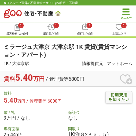
NTTグループ運営の不動産総合サイト goo住宅・不動産
0
1
0
0
最近検索した条件
最近見た物件
保存した条件
お気に入り
ミラージュ大津京 大津京駅 1K 賃貸(賃貸マンシ
ョン・アパート)
1K / 大津京駅
情報提供元
アットホーム
5.40
賃料
万円
/ 管理費等6800円
賃料
初期費用
5.40
を知りたい
/ 管理費等 6800円
万円
敷 / 礼
保証金
3万円 / なし
なし
専有面積
間取り
2
1K(洋８×Ｋ３．５)
25.44m