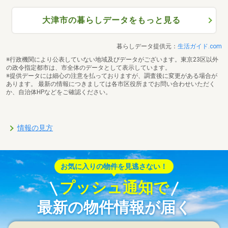
大津市の暮らしデータをもっと見る
暮らしデータ提供元：
生活ガイド.com
※行政機関により公表していない地域及びデータがございます。東京23区以外
の政令指定都市は、市全体のデータとして表示しています。
※提供データには細心の注意を払っておりますが、調査後に変更がある場合が
あります。 最新の情報につきましては各市区役所までお問い合わせいただく
か、自治体HPなどをご確認ください。
情報の見方
お気に入りの物件を見逃さない！
プッシュ通知で
最新の物件情報が届く