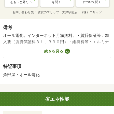
をもっと見たい
を聞く
について聞く
お問い合わせ先
賃貸のエリッツ 大津駅前店 （株）エリッツ
備考
オール電化。インターネット月額無料。・賃貸保証等：加
入要（賃貸保証料３１，３９０円）・維持費等：エルミナ
クラブ月額費１，９８０円／月・家賃保証料９４１円／
続きを見る
月・【ＪＲ大津京駅徒歩３分】【ネット月額無料】ＪＲ大
津京駅徒歩３分の好立地オール電化マンション。独立洗面
特記事項
台付き。社会人様に人気のマンションです。大津京駅徒歩
３分。京都駅まで乗車約１０分。・バイク置場：なし・駐
角部屋・オール電化
輪場：有/鍵交換費用 16500円/管理会社書類代 11000円/ｴﾙ
ﾐﾅｸﾗﾌﾞ入会費 3300円
省エネ性能