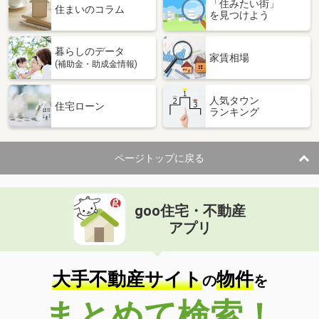
「住みたい街」
住まいのコラム
を見つけよう
暮らしのデータ
家賃相場
(補助金・助成金情報)
人気タウン
住宅ローン
ランキング
ページトップに戻る
goo住宅・不動産
アプリ
大手不動産サイト
物件
の
を
まとめて検索！