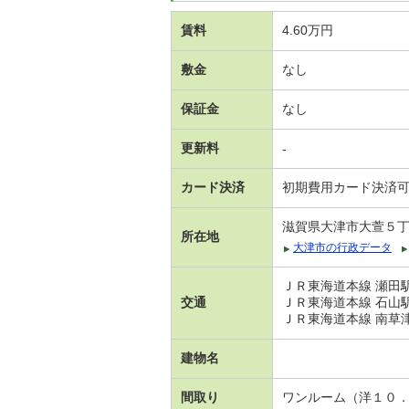
賃料
4.60万円
敷金
なし
保証金
なし
更新料
-
カード決済
初期費用カード決済
滋賀県大津市大萱５
所在地
大津市の行政データ
ＪＲ東海道本線 瀬田駅
交通
ＪＲ東海道本線 石山駅
ＪＲ東海道本線 南草津駅
建物名
間取り
ワンルーム（洋１０．