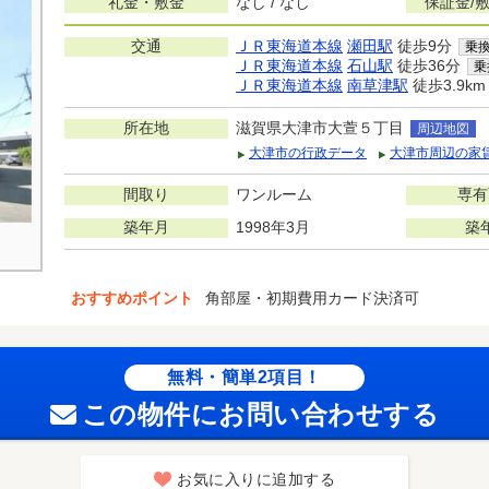
礼金・敷金
なし / なし
保証金/
交通
ＪＲ東海道本線
瀬田駅
徒歩9分
乗
ＪＲ東海道本線
石山駅
徒歩36分
乗
ＪＲ東海道本線
南草津駅
徒歩3.9km
所在地
滋賀県大津市大萱５丁目
周辺地図
大津市の行政データ
大津市周辺の家
間取り
ワンルーム
専有
築年月
1998年3月
築
おすすめポイント
角部屋・初期費用カード決済可
無料・簡単2項目！
この物件にお問い合わせする
お気に入りに追加する