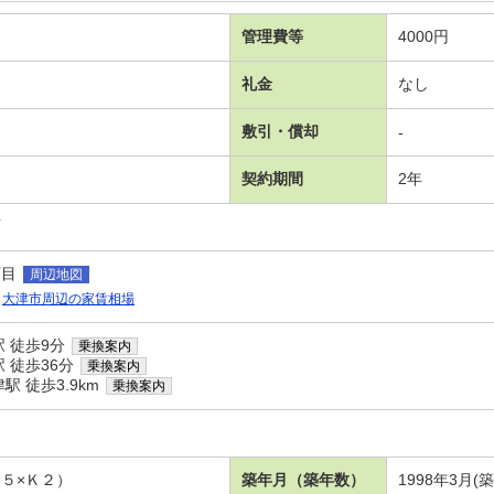
管理費等
4000円
礼金
なし
敷引・償却
-
契約期間
2年
可
丁目
周辺地図
大津市周辺の家賃相場
 徒歩9分
乗換案内
 徒歩36分
乗換案内
 徒歩3.9km
乗換案内
５×Ｋ２）
築年月（築年数）
1998年3月(