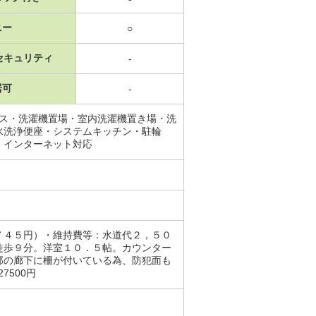
ニー
○
セキュリティ
-
居可
-
ース・洗濯機置場・室内洗濯機置き場・洗
水洗浄便座・システムキッチン・駐輪
・インターネット対応
７４５円）・維持費等：水道代２，５０
徒歩９分。洋室１０．５帖。カウンター
部の廊下に柵が付いている為、防犯面も
27500円