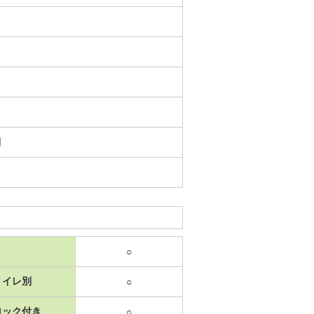
日
○
トイレ別
○
ロック付き
○