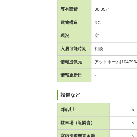
専有面積
30.05㎡
建物構造
RC
現況
空
入居可能時期
相談
情報提供元
アットホーム[1047934
情報更新日
-
設備など
2階以上
○
駐車場（近隣含）
○
室内洗濯機置き場
○