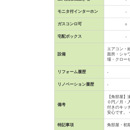
モニタ付インターホン
-
ガスコンロ可
○
宅配ボックス
-
エアコン・
設備
面所・シャ
場・クロー
リフォーム履歴
-
リノベーション履歴
-
【角部屋】
０円／月・
備考
付きのキッ
安心です。・バ
特記事項
角部屋・初