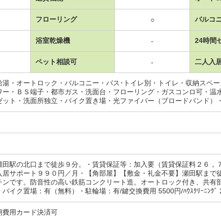
フローリング
バルコ
○
浴室乾燥機
24時間
-
ペット相談可
二人入
-
給湯・オートロック・バルコニー・バス･トイレ別・トイレ・収納スペ
ワー・ＢＳ端子・都市ガス・洗面台・フローリング・ガスコンロ可・温
ゼット・洗面所独立・バイク置き場・光ファイバー（ブロードバンド）
瀬田駅の北口まで徒歩９分。・賃貸保証等：加入要（賃貸保証料２６，
入居サポート９９０円／月・【角部屋】【敷金・礼金不要】瀬田駅まで
チンです。防音性の高い鉄筋コンクリート造。オートロック付き、共有
イク置場：有（無料）・駐輪場：有/鍵交換費用 5500円/ﾊｳｽｸﾘｰﾆﾝｸﾞ 
期費用カード決済可