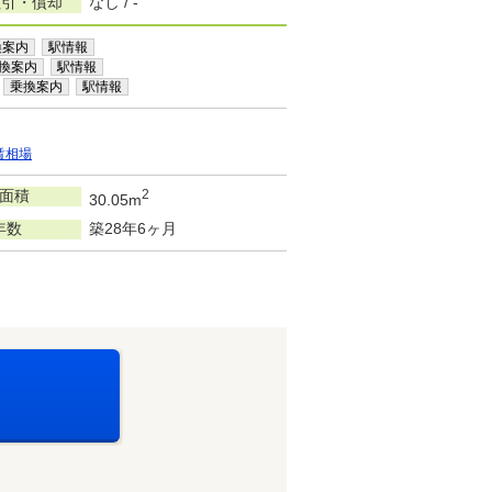
敷引・償却
なし / -
換案内
駅情報
換案内
駅情報
乗換案内
駅情報
賃相場
面積
2
30.05m
年数
築28年6ヶ月