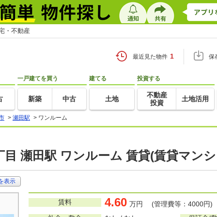
住宅・不動産
1
最近見た物件
保
一戸建てを買う
建てる
投資する
不動産
古
新築
中古
土地
土地活用
投資
市
>
瀬田駅
>
ワンルーム
目 瀬田駅 ワンルーム 賃貸(賃貸マン
を表示
4.60
賃料
万円 (管理費等：4000円)