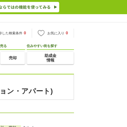
0
0
存した検索条件
お気に入り
売る
住みやすい街を探す
助成金
売却
情報
ション・アパート)