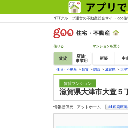
NTTグループ運営の不動産総合サイト goo
借りる
マンションを買う
店舗･
賃貸
新築
中
事業用
住宅・不動産
>
賃貸
>
関西
>
滋賀県
>
大津
賃貸マンション
滋賀県大津市大萱５丁
情報提供元
アットホーム
印刷画面