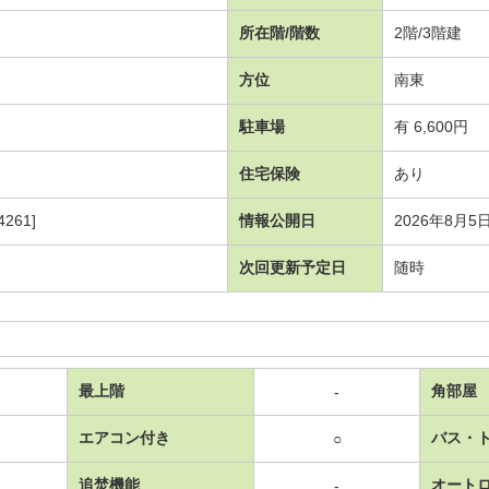
所在階/階数
2階/3階建
方位
南東
駐車場
有 6,600円
住宅保険
あり
261]
情報公開日
2026年8月5
次回更新予定日
随時
最上階
角部屋
-
エアコン付き
バス・
○
追焚機能
オート
-