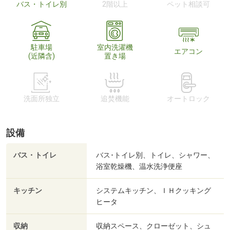
バス・トイレ別
2階以上
ペット相談可
駐車場
室内洗濯機
エアコン
(近隣含)
置き場
洗面所独立
追焚機能
オートロック
設備
バス・トイレ
バス･トイレ別、トイレ、シャワー、
浴室乾燥機、温水洗浄便座
キッチン
システムキッチン、ＩＨクッキング
ヒータ
収納
収納スペース、クローゼット、シュ