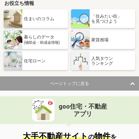
お役立ち情報
「住みたい街」
住まいのコラム
を見つけよう
暮らしのデータ
家賃相場
(補助金・助成金情報)
人気タウン
住宅ローン
ランキング
ページトップに戻る
goo住宅・不動産
アプリ
大手不動産サイト
物件
の
を