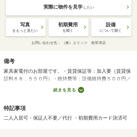
実際に物件を見学
したい
写真
初期費用
設備
をもっと見たい
を聞く
について聞く
お問い合わせ先
（株）エリッツ 南草津店
備考
家具家電付のお部屋です。・賃貸保証等：加入要（賃貸保
証料６８，５５０円）・維持費等：設備維持費５００円／
月・インターネット使用料３，６３０円／月・家具家電付
続きを見る
で新生活を始められる方にはぴったりの物件となっており
ます。浴室乾燥機やウォシュレットなど設備も充実してお
特記事項
ります。周辺にミニストップやドラッグストアもあり便利
です。・バイク置場：有（無料）・駐輪場：有/鍵交換費
二人入居可・保証人不要／代行 ・初期費用カード決済可
用 16500円/ﾊｳｽｸﾘｰﾆﾝｸﾞ 52250円