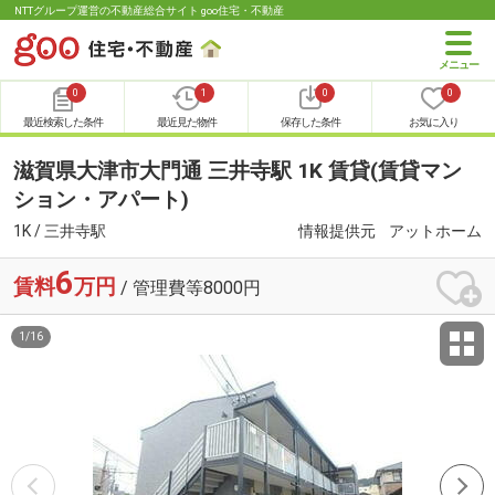
NTTグループ運営の不動産総合サイト goo住宅・不動産
0
1
0
0
最近検索した条件
最近見た物件
保存した条件
お気に入り
滋賀県大津市大門通 三井寺駅 1K 賃貸(賃貸マン
ション・アパート)
1K / 三井寺駅
情報提供元
アットホーム
6
賃料
万円
/ 管理費等8000円
1
/
16