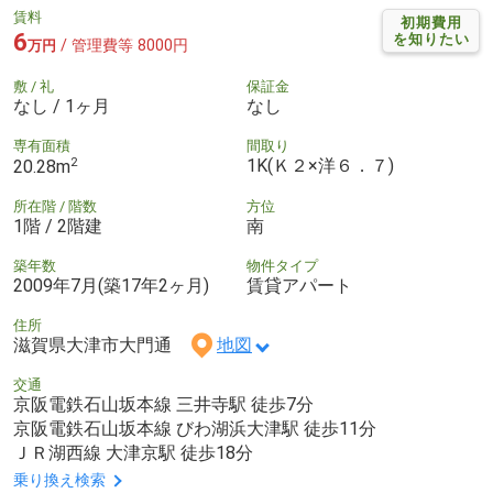
賃料
初期費用
6
を知りたい
/ 管理費等 8000円
万円
敷 / 礼
保証金
なし / 1ヶ月
なし
専有面積
間取り
2
1K(Ｋ２×洋６．７)
20.28m
所在階 / 階数
方位
1階 / 2階建
南
築年数
物件タイプ
2009年7月(築17年2ヶ月)
賃貸アパート
住所
滋賀県大津市大門通
地図
交通
京阪電鉄石山坂本線 三井寺駅 徒歩7分
京阪電鉄石山坂本線 びわ湖浜大津駅 徒歩11分
ＪＲ湖西線 大津京駅 徒歩18分
乗り換え検索