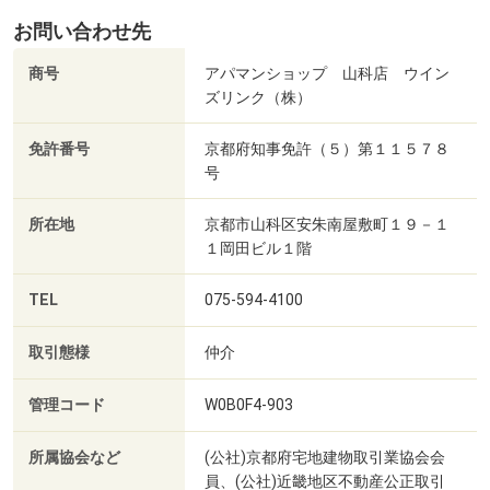
お問い合わせ先
商号
アパマンショップ 山科店 ウイン
ズリンク（株）
免許番号
京都府知事免許（５）第１１５７８
号
所在地
京都市山科区安朱南屋敷町１９－１
１岡田ビル１階
TEL
075-594-4100
取引態様
仲介
管理コード
W0B0F4-903
所属協会など
(公社)京都府宅地建物取引業協会会
員、(公社)近畿地区不動産公正取引