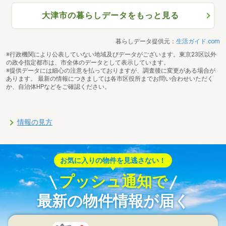
大津市の暮らしデータをもっと見る
暮らしデータ提供元：
生活ガイド.com
※行政機関により公表していない地域及びデータがございます。東京23区以外
の政令指定都市は、市全体のデータとして表示しています。
※提供データには細心の注意を払っておりますが、調査後に変更がある場合が
あります。 最新の情報につきましては各市区役所までお問い合わせいただく
か、自治体HPなどをご確認ください。
情報の見方
お気に入りの物件を見逃さない！
プッシュ通知で
最新の物件情報が届く