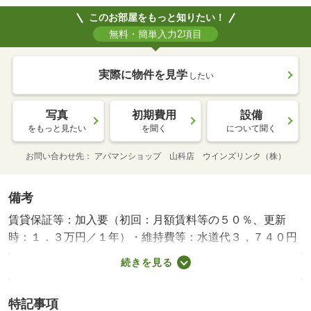
このお部屋をもっと知りたい！
無料・簡単入力2項目
実際に物件を見学
したい
写真
初期費用
設備
をもっと見たい
を聞く
について聞く
お問い合わせ先
アパマンショップ 山科店 ウインズリンク（株）
備考
賃貸保証等：加入要（初回：月額賃料等の５０％、更新
時：１．３万円／１年）・維持費等：水道代３，７４０円
／月・ＪＲ琵琶湖線膳所駅から徒歩圏内 少し歩けば琵琶
続きを見る
湖が見える過ごしやすい環境が整っています 歩いてすぐ
に大きな商業施設もございますのでお買い物にも困りませ
特記事項
んね 周辺にはお散歩コースもたくさん・バイク置場：な