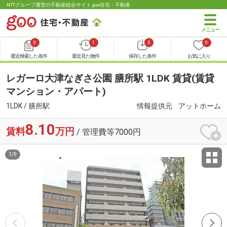
NTTグループ運営の不動産総合サイト goo住宅・不動産
0
1
0
0
最近検索した条件
最近見た物件
保存した条件
お気に入り
レガーロ大津なぎさ公園 膳所駅 1LDK 賃貸(賃貸
マンション・アパート)
1LDK / 膳所駅
情報提供元
アットホーム
8.10
賃料
万円
/ 管理費等7000円
1
/
9