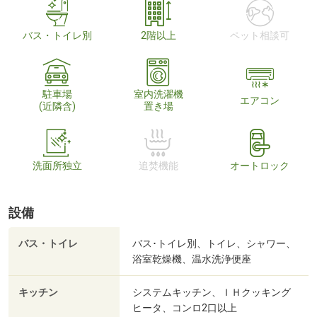
バス・トイレ別
2階以上
ペット相談可
駐車場
室内洗濯機
エアコン
(近隣含)
置き場
洗面所独立
追焚機能
オートロック
設備
バス・トイレ
バス･トイレ別、トイレ、シャワー、
浴室乾燥機、温水洗浄便座
キッチン
システムキッチン、ＩＨクッキング
ヒータ、コンロ2口以上