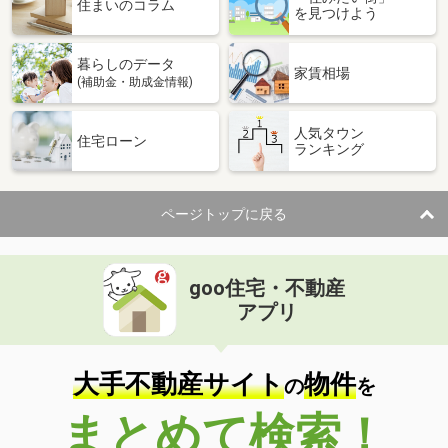
住まいのコラム
を見つけよう
暮らしのデータ
家賃相場
(補助金・助成金情報)
人気タウン
住宅ローン
ランキング
ページトップに戻る
goo住宅・不動産
アプリ
大手不動産サイト
物件
の
を
まとめて検索！