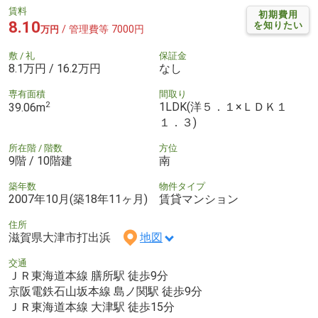
賃料
初期費用
8.10
を知りたい
/ 管理費等 7000円
万円
敷 / 礼
保証金
8.1万円 / 16.2万円
なし
専有面積
間取り
2
1LDK(洋５．１×ＬＤＫ１
39.06m
１．３)
所在階 / 階数
方位
9階 / 10階建
南
築年数
物件タイプ
2007年10月(築18年11ヶ月)
賃貸マンション
住所
滋賀県大津市打出浜
地図
交通
ＪＲ東海道本線 膳所駅 徒歩9分
京阪電鉄石山坂本線 島ノ関駅 徒歩9分
ＪＲ東海道本線 大津駅 徒歩15分