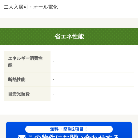
し・駐輪場：有（３，３００円／月）/鍵交換代金 16500
二人入居可・オール電化
円
省エネ性能
エネルギー消費性
-
能
断熱性能
-
目安光熱費
-
無料・簡単2項目！
この物件にお問い合わせする