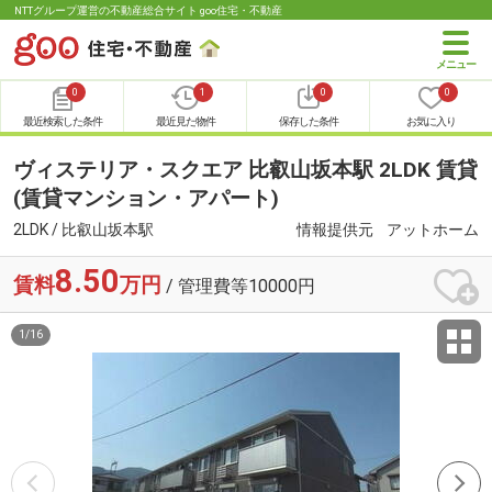
NTTグループ運営の不動産総合サイト goo住宅・不動産
0
1
0
0
最近検索した条件
最近見た物件
保存した条件
お気に入り
ヴィステリア・スクエア 比叡山坂本駅 2LDK 賃貸
(賃貸マンション・アパート)
2LDK / 比叡山坂本駅
情報提供元
アットホーム
8.50
賃料
万円
/ 管理費等10000円
1
/
16