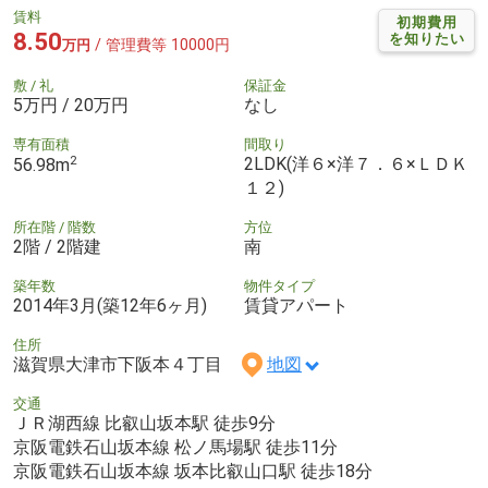
賃料
初期費用
8.50
を知りたい
/ 管理費等 10000円
万円
敷 / 礼
保証金
5万円 / 20万円
なし
専有面積
間取り
2
2LDK(洋６×洋７．６×ＬＤＫ
56.98m
１２)
所在階 / 階数
方位
2階 / 2階建
南
築年数
物件タイプ
2014年3月(築12年6ヶ月)
賃貸アパート
住所
滋賀県大津市下阪本４丁目
地図
交通
ＪＲ湖西線 比叡山坂本駅 徒歩9分
京阪電鉄石山坂本線 松ノ馬場駅 徒歩11分
京阪電鉄石山坂本線 坂本比叡山口駅 徒歩18分