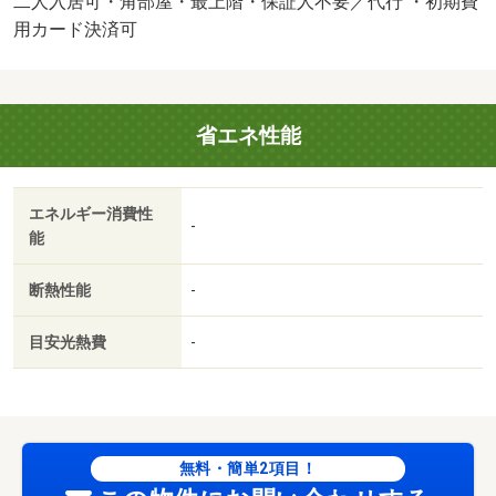
二人入居可・角部屋・最上階・保証人不要／代行 ・初期費
場：なし・駐輪場：有/鍵交換費用 33000円
用カード決済可
省エネ性能
エネルギー消費性
-
能
断熱性能
-
目安光熱費
-
無料・簡単2項目！