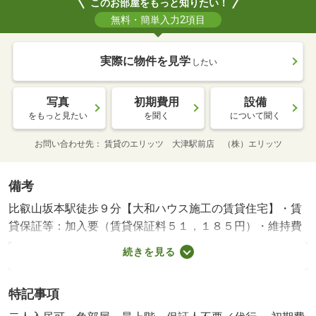
このお部屋をもっと知りたい！
無料・簡単入力2項目
実際に物件を見学
したい
写真
初期費用
設備
をもっと見たい
を聞く
について聞く
お問い合わせ先
賃貸のエリッツ 大津駅前店 （株）エリッツ
備考
比叡山坂本駅徒歩９分【大和ハウス施工の賃貸住宅】・賃
貸保証等：加入要（賃貸保証料５１，１８５円）・維持費
等：入居サポート１，２００円／月・家賃保証料１，３３
続きを見る
０円／月・【ＪＲ湖西線比叡山坂本駅徒歩９分】ＪＲ比叡
山坂本駅徒歩９分。ＣＭでもおなじみ借りる大和ハウス、
特記事項
セキュリティ賃貸住宅Ｄ－ＲＯＯＭです。一坪サイズの大
きな浴槽、ワイドタイプ洗面化粧台付きです。・バイク置