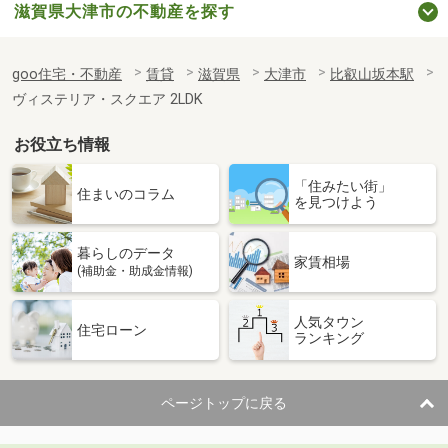
滋賀県大津市の不動産を探す
goo住宅・不動産
賃貸
滋賀県
大津市
比叡山坂本駅
ヴィステリア・スクエア 2LDK
お役立ち情報
「住みたい街」
住まいのコラム
を見つけよう
暮らしのデータ
家賃相場
(補助金・助成金情報)
人気タウン
住宅ローン
ランキング
ページトップに戻る