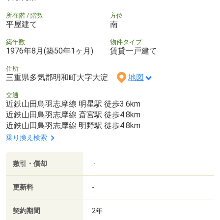
所在階 / 階数
方位
平屋建て
南
築年数
物件タイプ
1976年8月(築50年1ヶ月)
賃貸一戸建て
住所
三重県多気郡明和町大字大淀
地図
交通
近鉄山田鳥羽志摩線 明星駅 徒歩3.6km
近鉄山田鳥羽志摩線 斎宮駅 徒歩4.8km
近鉄山田鳥羽志摩線 明野駅 徒歩4.8km
乗り換え検索
敷引・償却
-
更新料
-
契約期間
2年