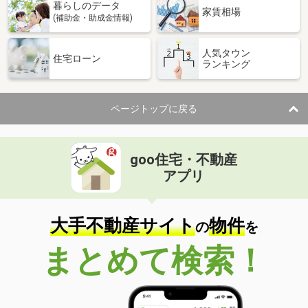
暮らしのデータ
家賃相場
(補助金・助成金情報)
人気タウン
住宅ローン
ランキング
ページトップに戻る
goo住宅・不動産
アプリ
大手不動産サイト
物件
の
を
まとめて検索！