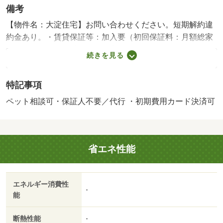
備考
【物件名：大淀住宅】お問い合わせください。短期解約違
約金あり。・賃貸保証等：加入要（初回保証料：月額総家
賃の６０％ 引落手数料：総家賃の１％ 更新料：１０，
続きを見る
０００円 （１年毎））・維持費等：Ｃ＆Ｃ会費１，７０
０円／月・大切なペットと暮らせるお部屋。条件等お問い
特記事項
合わせください。・バイク置場：なし・駐輪場：なし・仲
介手数料：０．５５ヶ月
ペット相談可・保証人不要／代行 ・初期費用カード決済可
省エネ性能
エネルギー消費性
-
能
断熱性能
-