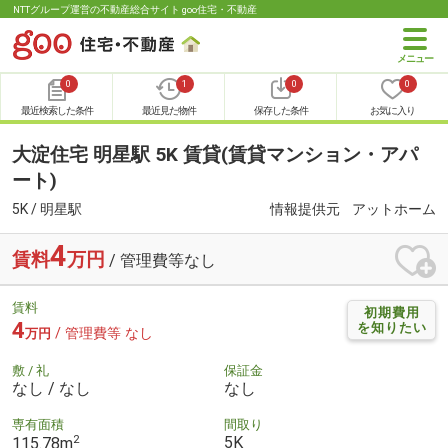
NTTグループ運営の不動産総合サイト goo住宅・不動産
0
1
0
0
最近検索した条件
最近見た物件
保存した条件
お気に入り
大淀住宅 明星駅 5K 賃貸(賃貸マンション・アパ
ート)
5K / 明星駅
情報提供元
アットホーム
4
賃料
万円
/ 管理費等なし
賃料
初期費用
4
を知りたい
/ 管理費等 なし
万円
敷 / 礼
保証金
なし / なし
なし
専有面積
間取り
2
5K
115.78m