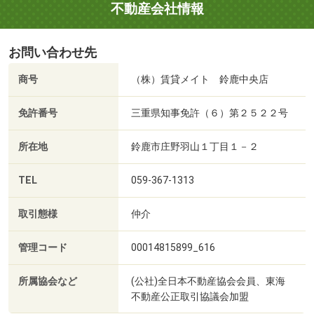
不動産会社情報
お問い合わせ先
商号
（株）賃貸メイト 鈴鹿中央店
免許番号
三重県知事免許（６）第２５２２号
所在地
鈴鹿市庄野羽山１丁目１－２
TEL
059-367-1313
取引態様
仲介
管理コード
00014815899_616
所属協会など
(公社)全日本不動産協会会員、東海
不動産公正取引協議会加盟