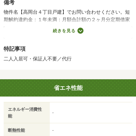
備考
物件名【高岡台４丁目戸建】でお問い合わせください。短
期解約違約金：１年未満：月額合計額の２ヶ月分定期借家
契約：５年間物件名【高岡台４丁目戸建】でお問い合わせ
続きを見る
ください。短期解約違約金：１年未満：月額合計額の２ヶ
月分定期借家契約：５年間・賃貸保証等：加入要（初回６
特記事項
０％（最低額３００００円）＋年間更新料１００００円
※月額事務手数料４４０円（税込））・鍵交換代：あり３
二人入居可・保証人不要／代行
３，０００円～・維持費等：安心サポート１，８７０円／
月・保険料７９０円／月・専用庭付きの戸建てになります
♪・バイク置場：なし・駐輪場：なし/退去時エアコン洗浄
省エネ性能
費/ 11000円/消臭抗菌施工費 22000円/退去時ハウスクリー
ニング 104500円
エネルギー消費性
-
能
断熱性能
-