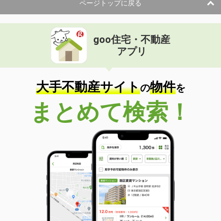
ページトップに戻る
goo住宅・不動産
アプリ
大手不動産サイト
物件
の
を
まとめて検索！