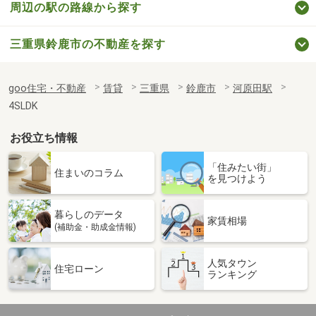
周辺の駅の路線から探す
三重県鈴鹿市の不動産を探す
goo住宅・不動産
賃貸
三重県
鈴鹿市
河原田駅
4SLDK
お役立ち情報
「住みたい街」
住まいのコラム
を見つけよう
暮らしのデータ
家賃相場
(補助金・助成金情報)
人気タウン
住宅ローン
ランキング