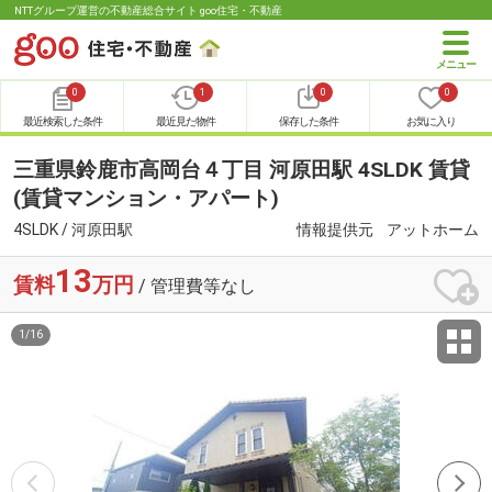
NTTグループ運営の不動産総合サイト goo住宅・不動産
0
1
0
0
最近検索した条件
最近見た物件
保存した条件
お気に入り
三重県鈴鹿市高岡台４丁目 河原田駅 4SLDK 賃貸
(賃貸マンション・アパート)
4SLDK / 河原田駅
情報提供元
アットホーム
13
賃料
万円
/ 管理費等なし
1
/
16