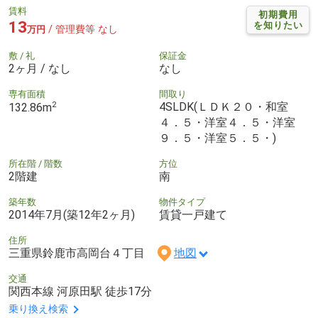
賃料
初期費用
13
を知りたい
/ 管理費等 なし
万円
敷 / 礼
保証金
2ヶ月 / なし
なし
専有面積
間取り
2
4SLDK(ＬＤＫ２０・和室
132.86m
４．５・洋室４．５・洋室
９．５・洋室５．５・)
所在階 / 階数
方位
2階建
南
築年数
物件タイプ
2014年7月(築12年2ヶ月)
賃貸一戸建て
住所
三重県鈴鹿市高岡台４丁目
地図
交通
関西本線 河原田駅 徒歩17分
乗り換え検索