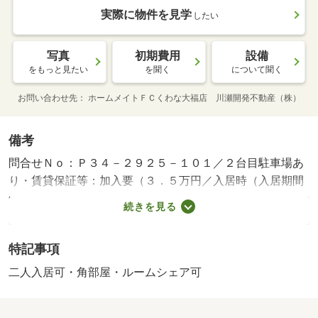
実際に物件を見学
したい
写真
初期費用
設備
をもっと見たい
を聞く
について聞く
お問い合わせ先
ホームメイトＦＣくわな大福店 川瀬開発不動産（株）
備考
問合せＮｏ：Ｐ３４－２９２５－１０１／２台目駐車場あ
り・賃貸保証等：加入要（３．５万円／入居時（入居期間
中）、月額賃料等総額×１％＋８００／月）・維持費等：
続きを見る
放送受信料・町内会費８５０円／月・２台目駐車場（要確
認３，３００円／月・他交通手段：近鉄名古屋線近鉄長島
特記事項
駅バス１０分国道安永停歩１０分／関西本線桑名駅バス１
０分国道安永停歩１０分・システムキッチン！ウォークイ
二人入居可・角部屋・ルームシェア可
ンクローゼット！エアコン！追い焚き！シャワー付きトイ
レ♪・バイク置場：なし・駐輪場：有/カードキー 16500円