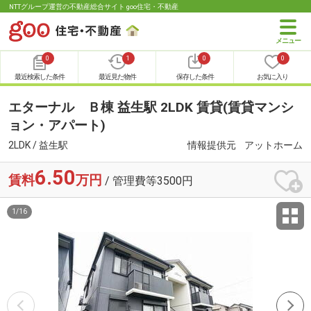
NTTグループ運営の不動産総合サイト goo住宅・不動産
0
1
0
0
最近検索した条件
最近見た物件
保存した条件
お気に入り
エターナル Ｂ棟 益生駅 2LDK 賃貸(賃貸マンシ
ョン・アパート)
2LDK / 益生駅
情報提供元
アットホーム
6.50
賃料
万円
/ 管理費等3500円
1
/
16