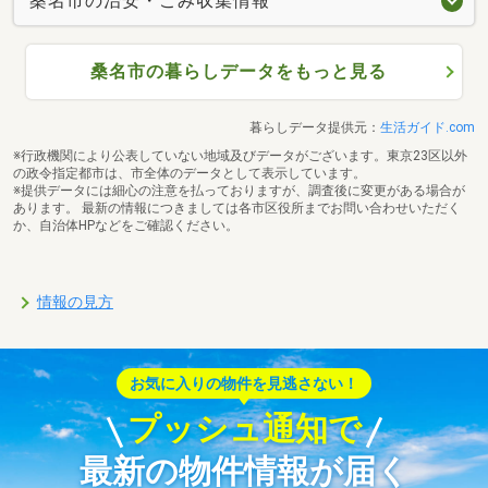
桑名市の治安・ごみ収集情報
桑名市の暮らしデータをもっと見る
暮らしデータ提供元：
生活ガイド.com
※行政機関により公表していない地域及びデータがございます。東京23区以外
の政令指定都市は、市全体のデータとして表示しています。
※提供データには細心の注意を払っておりますが、調査後に変更がある場合が
あります。 最新の情報につきましては各市区役所までお問い合わせいただく
か、自治体HPなどをご確認ください。
情報の見方
お気に入りの物件を見逃さない！
プッシュ通知で
最新の物件情報が届く