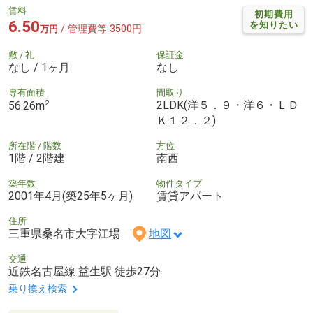
賃料
初期費用
6.50
を知りたい
/ 管理費等 3500円
万円
敷 / 礼
保証金
なし / 1ヶ月
なし
専有面積
間取り
2
2LDK(洋５．９・洋６・ＬＤ
56.26m
Ｋ１２．２)
所在階 / 階数
方位
1階 / 2階建
南西
築年数
物件タイプ
2001年4月(築25年5ヶ月)
賃貸アパート
住所
三重県桑名市大字江場
地図
交通
近鉄名古屋線 益生駅 徒歩27分
乗り換え検索