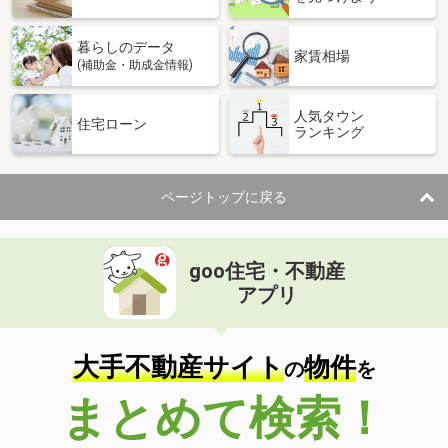
暮らしのデータ
家賃相場
(補助金・助成金情報)
人気タウン
住宅ローン
ランキング
ページトップに戻る
goo住宅・不動産
アプリ
大手不動産サイト
物件
の
を
まとめて検索！