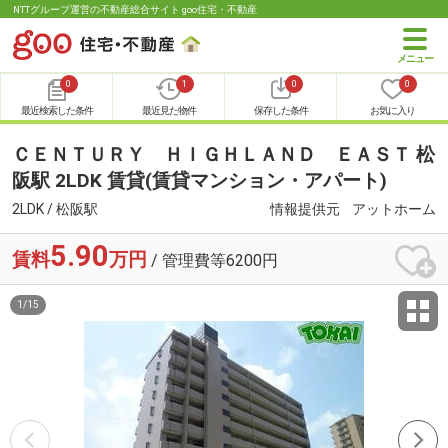
NTTグループ運営の不動産総合サイト goo住宅・不動産
0
1
0
0
最近検索した条件
最近見た物件
保存した条件
お気に入り
ＣＥＮＴＵＲＹ ＨＩＧＨＬＡＮＤ ＥＡＳＴ 松
阪駅 2LDK 賃貸(賃貸マンション・アパート)
2LDK / 松阪駅
情報提供元
アットホーム
5.90
賃料
万円
/ 管理費等6200円
1
/
15