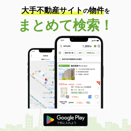
大手不動産サイト
物件
の
を
まとめて検索！