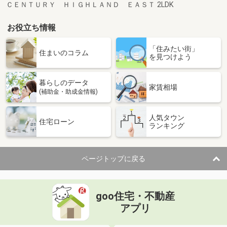
ＣＥＮＴＵＲＹ ＨＩＧＨＬＡＮＤ ＥＡＳＴ 2LDK
お役立ち情報
「住みたい街」
住まいのコラム
を見つけよう
暮らしのデータ
家賃相場
(補助金・助成金情報)
人気タウン
住宅ローン
ランキング
ページトップに戻る
goo住宅・不動産
アプリ