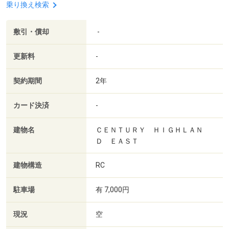
乗り換え検索
敷引・償却
-
更新料
-
契約期間
2年
カード決済
-
建物名
ＣＥＮＴＵＲＹ ＨＩＧＨＬＡＮ
Ｄ ＥＡＳＴ
建物構造
RC
駐車場
有 7,000円
現況
空