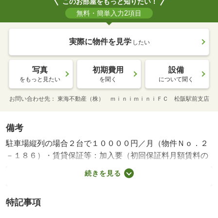
このお部屋をもっと知りたい！
無料・簡単入力2項目
実際に物件を見学
したい
写真
初期費用
設備
をもっと見たい
を聞く
について聞く
お問い合わせ先
東海不動産（株） ｍｉｎｉｍｉｎｉＦＣ 松阪駅前支店
備考
駐車場縦列の場合２台で１００００円／月（物件Ｎｏ．２
－１８６）・賃貸保証等：加入要（初回保証料月額賃料の
４０％必要。下限１．６万円。（１年更新時１万円必
続きを見る
要））・周辺施設充実しており生活に便利な立地です♪・バ
イク置場：なし・駐輪場：有
特記事項