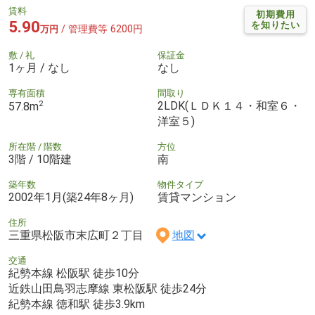
賃料
初期費用
5.90
を知りたい
/ 管理費等 6200円
万円
敷 / 礼
保証金
1ヶ月 / なし
なし
専有面積
間取り
2
2LDK(ＬＤＫ１４・和室６・
57.8m
洋室５)
所在階 / 階数
方位
3階 / 10階建
南
築年数
物件タイプ
2002年1月(築24年8ヶ月)
賃貸マンション
住所
三重県松阪市末広町２丁目
地図
交通
紀勢本線 松阪駅 徒歩10分
近鉄山田鳥羽志摩線 東松阪駅 徒歩24分
紀勢本線 徳和駅 徒歩3.9km