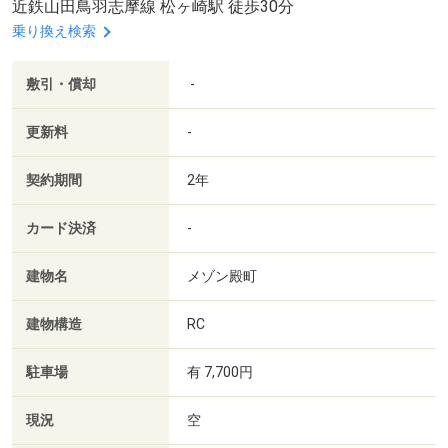
近鉄山田鳥羽志摩線 松ヶ崎駅 徒歩30分
乗り換え検索
敷引・償却
-
更新料
-
契約期間
2年
カード決済
-
建物名
メゾン殿町
建物構造
RC
駐車場
有 7,700円
現況
空