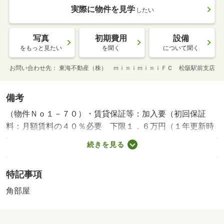
実際に物件を見学
したい
写真
初期費用
設備
をもっと見たい
を聞く
について聞く
お問い合わせ先
東海不動産（株） ｍｉｎｉｍｉｎｉＦＣ 松阪駅前支店
備考
（物件Ｎｏ１－７０）・賃貸保証等：加入要（初回保証
料：月額賃料の４０％必要 下限１．６万円（１年更新時
１万円必要））・オートロック付きマンションで室内綺麗
続きを見る
です♪人気の都市ガス物件。・バイク置場：なし・駐輪場：
なし/退去費用(返還無) 66000円
特記事項
角部屋