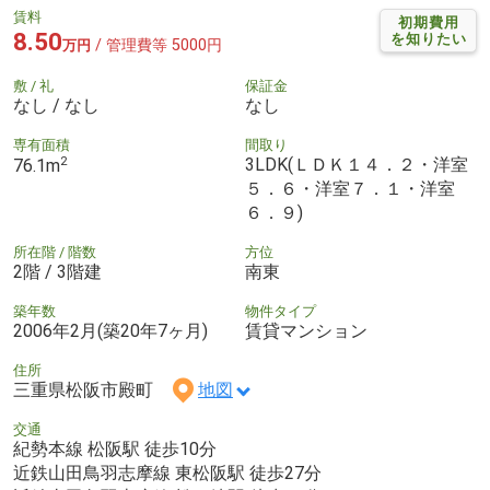
賃料
初期費用
8.50
を知りたい
/ 管理費等 5000円
万円
敷 / 礼
保証金
なし / なし
なし
専有面積
間取り
2
3LDK(ＬＤＫ１４．２・洋室
76.1m
５．６・洋室７．１・洋室
６．９)
所在階 / 階数
方位
2階 / 3階建
南東
築年数
物件タイプ
2006年2月(築20年7ヶ月)
賃貸マンション
住所
三重県松阪市殿町
地図
交通
紀勢本線 松阪駅 徒歩10分
近鉄山田鳥羽志摩線 東松阪駅 徒歩27分