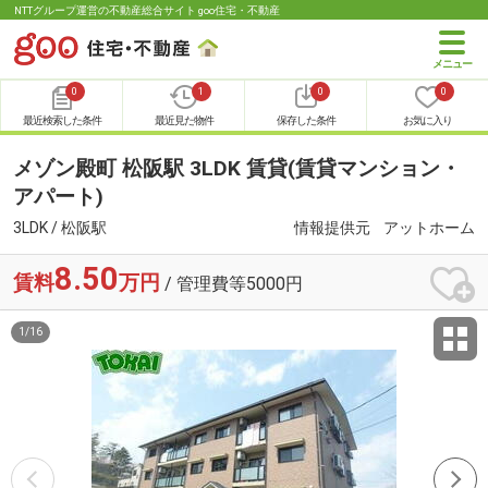
NTTグループ運営の不動産総合サイト goo住宅・不動産
0
1
0
0
最近検索した条件
最近見た物件
保存した条件
お気に入り
メゾン殿町 松阪駅 3LDK 賃貸(賃貸マンション・
アパート)
3LDK / 松阪駅
情報提供元
アットホーム
8.50
賃料
万円
/ 管理費等5000円
1
/
16