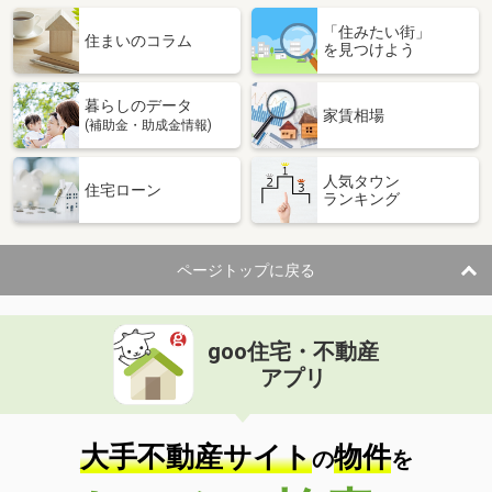
「住みたい街」
住まいのコラム
を見つけよう
暮らしのデータ
家賃相場
(補助金・助成金情報)
人気タウン
住宅ローン
ランキング
ページトップに戻る
goo住宅・不動産
アプリ
大手不動産サイト
物件
の
を