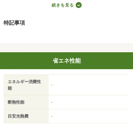
貸保証等：加入要（初回保証料：総賃料４０％（最低保証
続きを見る
料１６，０００円）＋連帯保証人も必要。月額保証料：８
００円／月決済手数料：４４０円／月）・維持費等：月額
特記事項
保証料８００円／月・毎日のお買物に便利なスーパーまで
徒歩圏内 ちょっとしたお買物に便利なコンビニまで徒歩
圏内 お客様のお部屋探しをしっかりサポートします お
問い合わせは、“ニッショー松阪支店”まで。/修繕費 33000
円/鍵交換料 13200円/家財保険 9000円
省エネ性能
エネルギー消費性
-
能
断熱性能
-
目安光熱費
-