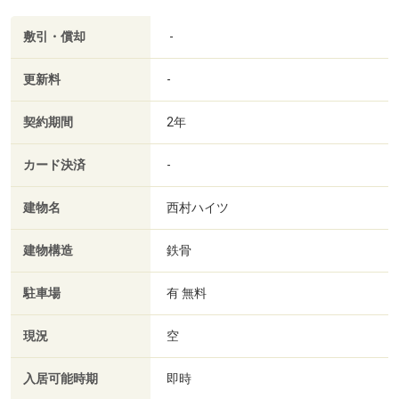
敷引・償却
-
更新料
-
契約期間
2年
カード決済
-
建物名
西村ハイツ
建物構造
鉄骨
駐車場
有 無料
現況
空
入居可能時期
即時