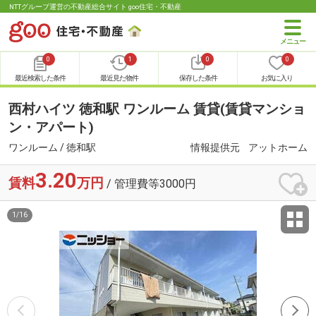
NTTグループ運営の不動産総合サイト goo住宅・不動産
0
1
0
0
最近検索した条件
最近見た物件
保存した条件
お気に入り
西村ハイツ 徳和駅 ワンルーム 賃貸(賃貸マンショ
ン・アパート)
ワンルーム / 徳和駅
情報提供元
アットホーム
3.20
賃料
万円
/ 管理費等3000円
1
/
16