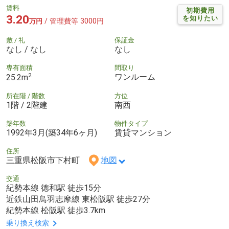
賃料
初期費用
3.20
を知りたい
/ 管理費等 3000円
万円
敷 / 礼
保証金
なし / なし
なし
専有面積
間取り
2
ワンルーム
25.2m
所在階 / 階数
方位
1階 / 2階建
南西
築年数
物件タイプ
1992年3月(築34年6ヶ月)
賃貸マンション
住所
三重県松阪市下村町
地図
交通
紀勢本線 徳和駅 徒歩15分
近鉄山田鳥羽志摩線 東松阪駅 徒歩27分
紀勢本線 松阪駅 徒歩3.7km
乗り換え検索