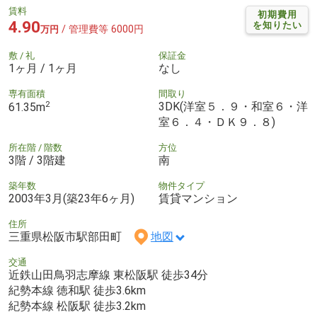
賃料
初期費用
4.90
を知りたい
/ 管理費等 6000円
万円
敷 / 礼
保証金
1ヶ月 / 1ヶ月
なし
専有面積
間取り
2
3DK(洋室５．９・和室６・洋
61.35m
室６．４・ＤＫ９．８)
所在階 / 階数
方位
3階 / 3階建
南
築年数
物件タイプ
2003年3月(築23年6ヶ月)
賃貸マンション
住所
三重県松阪市駅部田町
地図
交通
近鉄山田鳥羽志摩線 東松阪駅 徒歩34分
紀勢本線 徳和駅 徒歩3.6km
紀勢本線 松阪駅 徒歩3.2km