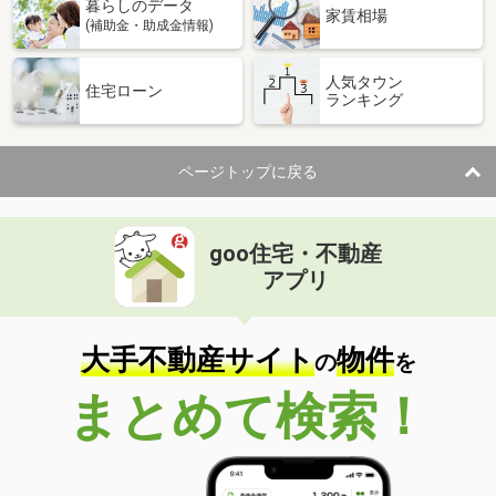
暮らしのデータ
家賃相場
(補助金・助成金情報)
人気タウン
住宅ローン
ランキング
ページトップに戻る
goo住宅・不動産
アプリ
大手不動産サイト
物件
の
を
まとめて検索！