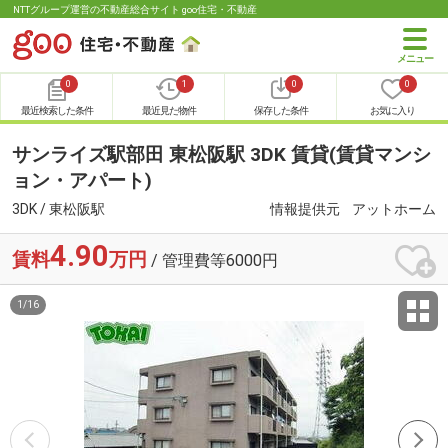
NTTグループ運営の不動産総合サイト goo住宅・不動産
0
1
0
0
最近検索した条件
最近見た物件
保存した条件
お気に入り
サンライズ駅部田 東松阪駅 3DK 賃貸(賃貸マンシ
ョン・アパート)
3DK / 東松阪駅
情報提供元
アットホーム
4.90
賃料
万円
/ 管理費等6000円
1
/
16