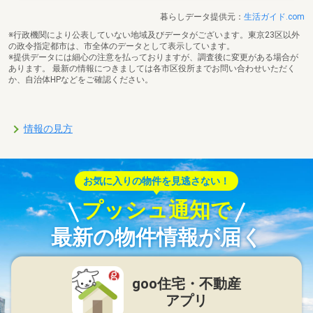
暮らしデータ提供元：
生活ガイド.com
※行政機関により公表していない地域及びデータがございます。東京23区以外
の政令指定都市は、市全体のデータとして表示しています。
※提供データには細心の注意を払っておりますが、調査後に変更がある場合が
あります。 最新の情報につきましては各市区役所までお問い合わせいただく
か、自治体HPなどをご確認ください。
情報の見方
お気に入りの物件を見逃さない！
プッシュ通知で
最新の物件情報が届く
goo住宅・不動産
アプリ