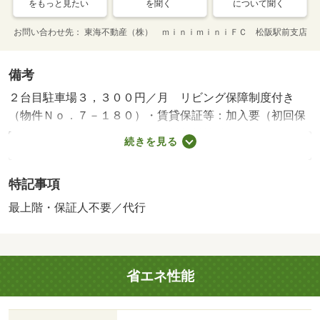
をもっと見たい
を聞く
について聞く
お問い合わせ先
東海不動産（株） ｍｉｎｉｍｉｎｉＦＣ 松阪駅前支店
備考
２台目駐車場３，３００円／月 リビング保障制度付き
（物件Ｎｏ．７－１８０）・賃貸保証等：加入要（初回保
証料３５，０００円、月額保証料賃料等総額の１％＋８０
続きを見る
０円／月（その他商品あり））・維持費等：町費２５０円
／月・ＣＡＴＶ料５５０円／月・ファミリーにオススメの
特記事項
３ＤＫです。インターネットが無料でご利用いただけま
す。・バイク置場：なし・駐輪場：有/クリーニング
最上階・保証人不要／代行
費 88000円
省エネ性能