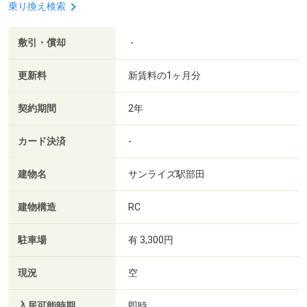
乗り換え検索
敷引・償却
-
更新料
新賃料の1ヶ月分
契約期間
2年
カード決済
-
建物名
サンライズ駅部田
建物構造
RC
駐車場
有 3,300円
現況
空
入居可能時期
即時