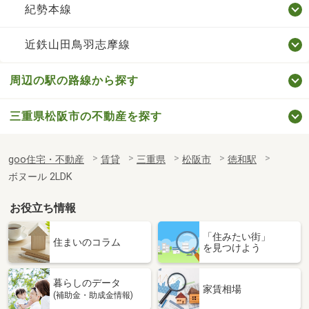
紀勢本線
近鉄山田鳥羽志摩線
周辺の駅の路線から探す
三重県松阪市の不動産を探す
goo住宅・不動産
賃貸
三重県
松阪市
徳和駅
ボヌール 2LDK
お役立ち情報
「住みたい街」
住まいのコラム
を見つけよう
暮らしのデータ
家賃相場
(補助金・助成金情報)