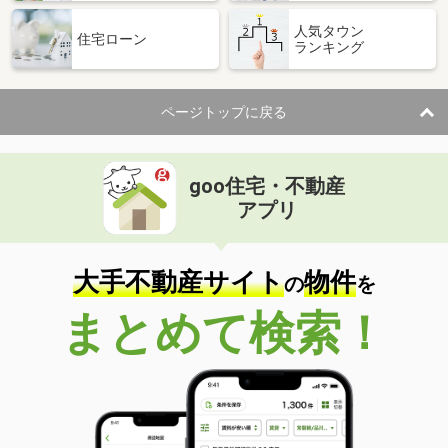
人気タウン
住宅ローン
ランキング
ページトップに戻る
goo住宅・不動産
アプリ
大手不動産サイト
物件
の
を
まとめて検索！