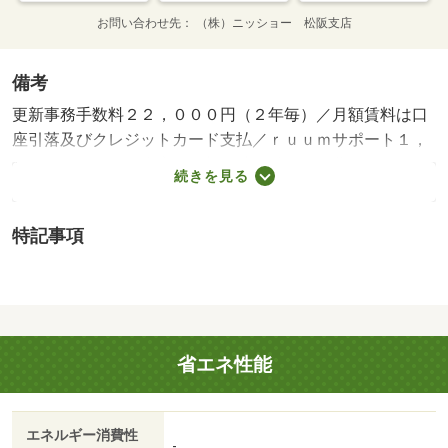
お問い合わせ先
（株）ニッショー 松阪支店
備考
更新事務手数料２２，０００円（２年毎）／月額賃料は口
座引落及びクレジットカード支払／ｒｕｕｍサポート１，
９８０円（月額・税込）／契約時に鍵セット費３，３００
続きを見る
円（税込）が必要／入居期間中は借家人賠償責任付の家財
保険に要加入／保証会社加入必須（審査内容により保証料
特記事項
が変動します）／現況を優先いたします／諸費用は事前に
ご確認願います・賃貸保証等：加入要（ハウスリーブ ハ
ウスリーブ株式会社 契約時保証委託料：２．２万／月額
保証委託料：賃料総額の２．２％又は５．５％ ※ペット
可は２．５万／２．５％）・維持費等：町内会費３００円
省エネ性能
／月・ＣＡＴＶ費用５５０円／月・管理形態／管理員の勤
務形態：不在・いい部屋発見。諸条件は気軽にお問い合わ
せください。/クリーニング費用 70000円/鍵セット費 3300
エネルギー消費性
円
-