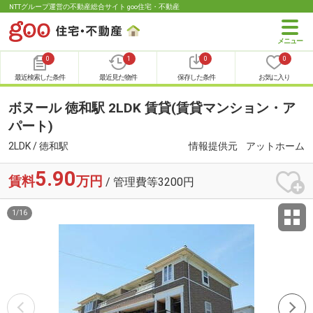
NTTグループ運営の不動産総合サイト goo住宅・不動産
0
1
0
0
最近検索した条件
最近見た物件
保存した条件
お気に入り
ボヌール 徳和駅 2LDK 賃貸(賃貸マンション・ア
パート)
2LDK / 徳和駅
情報提供元
アットホーム
5.90
賃料
万円
/ 管理費等3200円
1
/
16