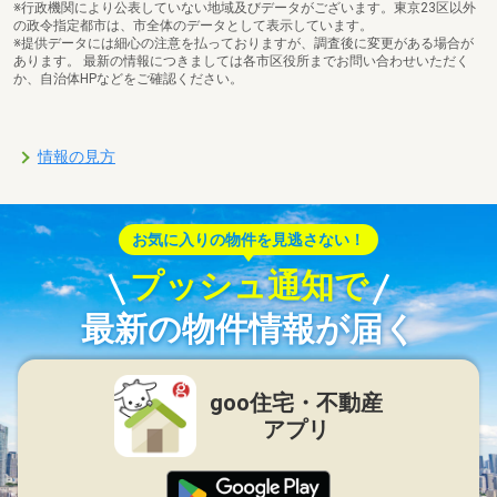
※行政機関により公表していない地域及びデータがございます。東京23区以外
の政令指定都市は、市全体のデータとして表示しています。
※提供データには細心の注意を払っておりますが、調査後に変更がある場合が
あります。 最新の情報につきましては各市区役所までお問い合わせいただく
か、自治体HPなどをご確認ください。
情報の見方
お気に入りの物件を見逃さない！
プッシュ通知で
最新の物件情報が届く
goo住宅・不動産
アプリ