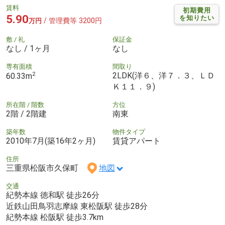
賃料
初期費用
5.90
を知りたい
/ 管理費等 3200円
万円
敷 / 礼
保証金
なし / 1ヶ月
なし
専有面積
間取り
2
2LDK(洋６、洋７．３、ＬＤ
60.33m
Ｋ１１．９)
所在階 / 階数
方位
2階 / 2階建
南東
築年数
物件タイプ
2010年7月(築16年2ヶ月)
賃貸アパート
住所
三重県松阪市久保町
地図
交通
紀勢本線 徳和駅 徒歩26分
近鉄山田鳥羽志摩線 東松阪駅 徒歩28分
紀勢本線 松阪駅 徒歩3.7km