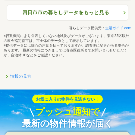
四日市市の暮らしデータをもっと見る
暮らしデータ提供元：
生活ガイド.com
※行政機関により公表していない地域及びデータがございます。東京23区以外
の政令指定都市は、市全体のデータとして表示しています。
※提供データには細心の注意を払っておりますが、調査後に変更がある場合が
あります。 最新の情報につきましては各市区役所までお問い合わせいただく
か、自治体HPなどをご確認ください。
情報の見方
お気に入りの物件を見逃さない！
プッシュ通知で
最新の物件情報が届く