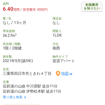
賃料
初期費用
6.40
を知りたい
/ 管理費等 4300円
万円
敷 / 礼
保証金
なし / 1.5ヶ月
なし
専有面積
間取り
2
1LDK
36.27m
所在階 / 階数
方位
1階 / 2階建
南西
築年数
物件タイプ
2021年9月(築5年)
賃貸アパート
住所
三重県四日市市ときわ４丁目
地図
交通
近鉄湯の山線 中川原駅 徒歩11分
近鉄湯の山線 伊勢松本駅 徒歩11分
乗り換え検索