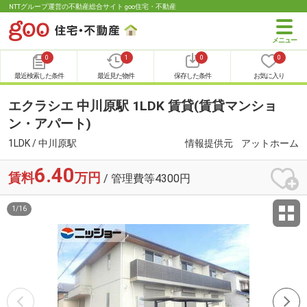
NTTグループ運営の不動産総合サイト goo住宅・不動産
0
1
0
0
最近検索した条件
最近見た物件
保存した条件
お気に入り
エクラシエ 中川原駅 1LDK 賃貸(賃貸マンショ
ン・アパート)
1LDK / 中川原駅
情報提供元
アットホーム
6.40
賃料
万円
/ 管理費等4300円
1
/
16