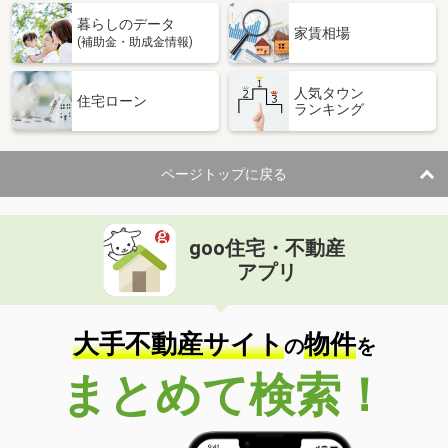
暮らしのデータ
家賃相場
(補助金・助成金情報)
人気タウン
住宅ローン
ランキング
ページトップに戻る
goo住宅・不動産
アプリ
大手不動産サイト
物件
の
を
まとめて検索！