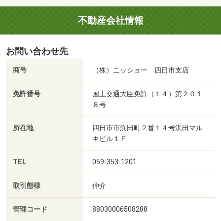
不動産会社情報
お問い合わせ先
商号
（株）ニッショー 四日市支店
免許番号
国土交通大臣免許（１４）第２０１
８号
所在地
四日市市浜田町２番１４号浜田マル
キビル１Ｆ
TEL
059-353-1201
取引態様
仲介
管理コード
88030006508288