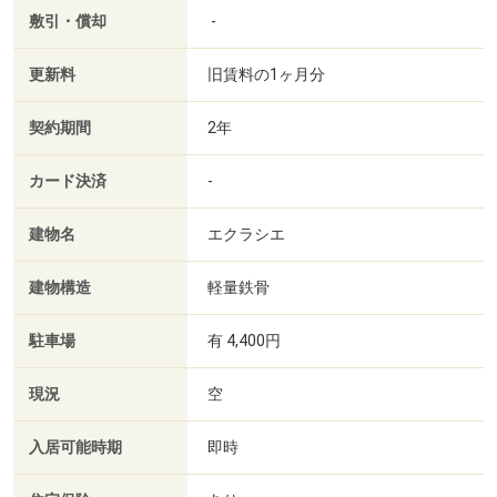
敷引・償却
-
更新料
旧賃料の1ヶ月分
契約期間
2年
カード決済
-
建物名
エクラシエ
建物構造
軽量鉄骨
駐車場
有 4,400円
現況
空
入居可能時期
即時