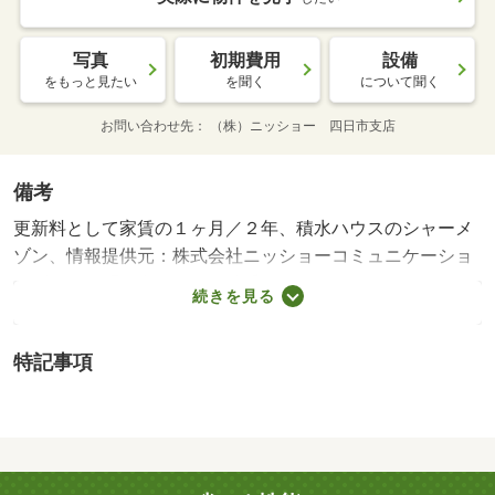
写真
初期費用
設備
をもっと見たい
を聞く
について聞く
お問い合わせ先
（株）ニッショー 四日市支店
備考
更新料として家賃の１ヶ月／２年、積水ハウスのシャーメ
ゾン、情報提供元：株式会社ニッショーコミュニケーショ
ンズ お問い合わせは物件番号３９０５４４０Ｂにて・
続きを見る
賃貸保証等：加入要（初回事務手数料３３，０００円、月
額保証料総賃料の２％）・維持費等：町内費３５０円／
特記事項
月・ゴミ代９００円／月・シャーメゾン２４１，３２０円
／月・積水ハウスの賃貸住宅シャーメゾン快適な生活を
今話題のホテルライク仕様 ネットもＷｉＦｉもついてと
てもおすすめ 是非一度ご検討してみてはいかがでしょう
か/町内入会金 500円/鍵交換代 19800円/ハウスクリーニン