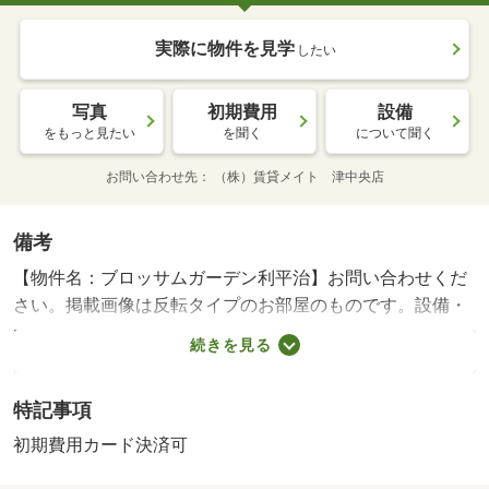
実際に物件を見学
したい
写真
初期費用
設備
をもっと見たい
を聞く
について聞く
お問い合わせ先
（株）賃貸メイト 津中央店
備考
【物件名：ブロッサムガーデン利平治】お問い合わせくだ
さい。掲載画像は反転タイプのお部屋のものです。設備・
内装等は現状を優先とします。短期解約違約金あり。法人
続きを見る
契約時、礼金・更新料がかかります。・賃貸保証等：加入
要（初回保証料：賃料総額の５０％、継続保証料：１０，
特記事項
０００円／年または８００円／月）・キッチンと居室を分
けたい方にオススメの間取りです♪・バイク置場：有・駐輪
初期費用カード決済可
場：有（無料）/ハウスクリーニング 50000円