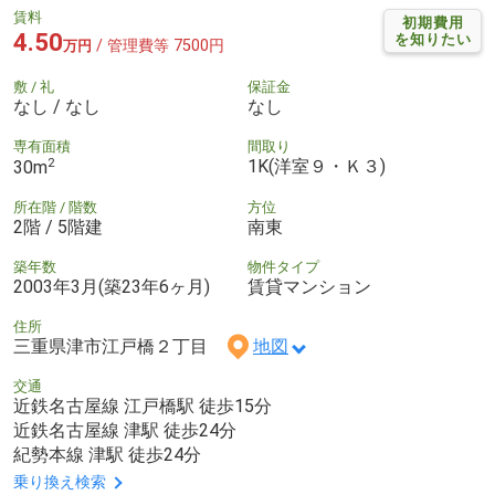
賃料
初期費用
4.50
を知りたい
/ 管理費等 7500円
万円
敷 / 礼
保証金
なし / なし
なし
専有面積
間取り
2
1K(洋室９・Ｋ３)
30m
所在階 / 階数
方位
2階 / 5階建
南東
築年数
物件タイプ
2003年3月(築23年6ヶ月)
賃貸マンション
住所
三重県津市江戸橋２丁目
地図
交通
近鉄名古屋線 江戸橋駅 徒歩15分
近鉄名古屋線 津駅 徒歩24分
紀勢本線 津駅 徒歩24分
乗り換え検索