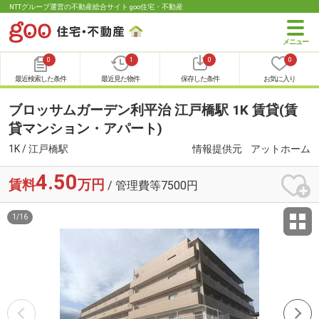
NTTグループ運営の不動産総合サイト goo住宅・不動産
0
1
0
0
最近検索した条件
最近見た物件
保存した条件
お気に入り
ブロッサムガーデン利平治 江戸橋駅 1K 賃貸(賃
貸マンション・アパート)
1K / 江戸橋駅
情報提供元
アットホーム
4.50
賃料
万円
/ 管理費等7500円
1
/
16