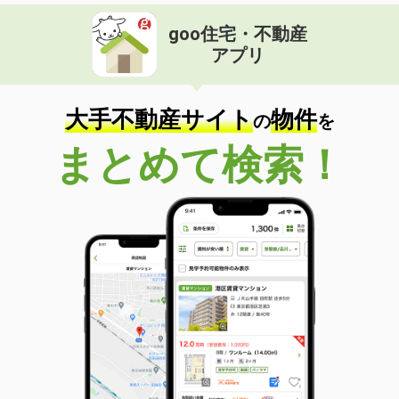
goo住宅・不動産
アプリ
大手不動産サイト
物件
の
を
まとめて検索！