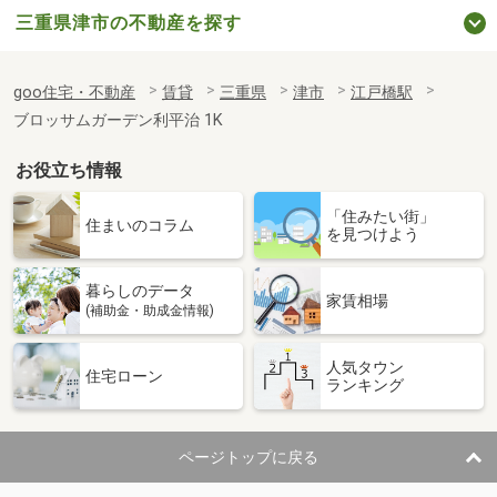
三重県津市の不動産を探す
goo住宅・不動産
賃貸
三重県
津市
江戸橋駅
ブロッサムガーデン利平治 1K
お役立ち情報
「住みたい街」
住まいのコラム
を見つけよう
暮らしのデータ
家賃相場
(補助金・助成金情報)
人気タウン
住宅ローン
ランキング
ページトップに戻る