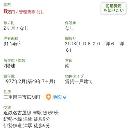
賃料
初期費用
8
を知りたい
/ 管理費等 なし
万円
敷 / 礼
保証金
2ヶ月 / なし
なし
専有面積
間取り
2
2LDK(ＬＤＫ２０ 洋６ 洋
81.14m
６)
所在階 / 階数
方位
2階建
南
築年数
物件タイプ
1977年2月(築49年7ヶ月)
賃貸一戸建て
住所
三重県津市広明町
地図
交通
近鉄名古屋線 津駅 徒歩9分
紀勢本線 津駅 徒歩9分
伊勢鉄道 津駅 徒歩9分