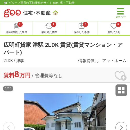
NTTグループ運営の不動産総合サイト goo住宅・不動産
0
1
0
0
最近検索した条件
最近見た物件
保存した条件
お気に入り
広明町貸家 津駅 2LDK 賃貸(賃貸マンション・ア
パート)
2LDK / 津駅
情報提供元
アットホーム
8
賃料
万円
/ 管理費等なし
1
/
16