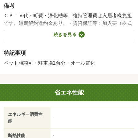
備考
ＣＡＴＶ代・町費・浄化槽等、維持管理費は入居者様負担
です。短期解約違約金あり。・賃貸保証等：加入要（株式
会社Ｃａｓａ 実費（初回保証料：家賃総額５０％・月額
続きを見る
手数料２％（月）））・維持費等：リビングサポートＰｌ
ｕｓ１，６５０円／月・人気エリアのオール電化貸家♪更に
特記事項
ペット相談可（犬・猫・他）。※禁煙になります。喫煙不
可。
ペット相談可・駐車場2台分・オール電化
省エネ性能
エネルギー消費性
-
能
断熱性能
-