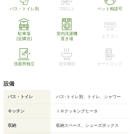
バス・トイレ別
2階以上
ペット相談可
駐車場
室内洗濯機
エアコン
(近隣含)
置き場
洗面所独立
追焚機能
オートロック
設備
バス・トイレ
バス･トイレ別、トイレ、シャワー
キッチン
ＩＨクッキングヒータ
収納
収納スペース、シューズボックス