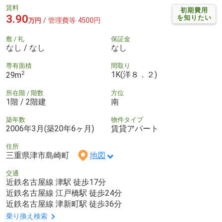
賃料
初期費用
3.90
を知りたい
/ 管理費等 4500円
万円
敷 / 礼
保証金
なし / なし
なし
専有面積
間取り
2
1K(洋８．２)
29m
所在階 / 階数
方位
1階 / 2階建
南
築年数
物件タイプ
2006年3月(築20年6ヶ月)
賃貸アパート
住所
三重県津市島崎町
地図
交通
近鉄名古屋線 津駅 徒歩17分
近鉄名古屋線 江戸橋駅 徒歩24分
近鉄名古屋線 津新町駅 徒歩36分
乗り換え検索