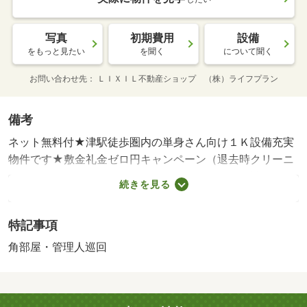
写真
初期費用
設備
をもっと見たい
を聞く
について聞く
お問い合わせ先
ＬＩＸＩＬ不動産ショップ （株）ライフプラン
備考
ネット無料付★津駅徒歩圏内の単身さん向け１Ｋ設備充実
物件です★敷金礼金ゼロ円キャンペーン（退去時クリーニ
ング代４０，０００円）コスモス（スーパー）が近くて便
続きを見る
利（＾＾）／・賃貸保証等：加入要（日本セーフティー
初回保証料：総賃料の６０％（最低保証料２万４千円）、
特記事項
保証人無し。月額保証料１，０００／月。引落手数料５５
０（内税）／月。）・維持費等：ＣＡＴＶ代（内税）２，
角部屋・管理人巡回
０９０円／月・２４時間サポート８００円／月・月額保険
料９００円／月・管理形態／管理員の勤務形態：巡回/鍵交
換代（内税） 16500円