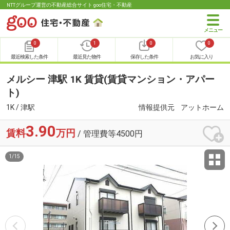
NTTグループ運営の不動産総合サイト goo住宅・不動産
0
1
0
0
最近検索した条件
最近見た物件
保存した条件
お気に入り
メルシー 津駅 1K 賃貸(賃貸マンション・アパー
ト)
1K / 津駅
情報提供元
アットホーム
3.90
賃料
万円
/ 管理費等4500円
1
/
15