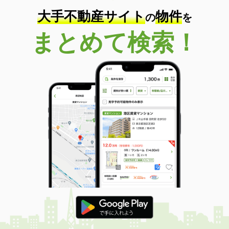
大手不動産サイト
物件
の
を
まとめて検索！