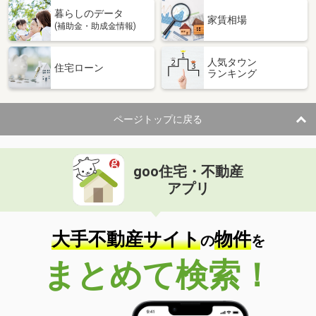
暮らしのデータ
家賃相場
(補助金・助成金情報)
人気タウン
住宅ローン
ランキング
ページトップに戻る
goo住宅・不動産
アプリ
大手不動産サイト
物件
の
を
まとめて検索！