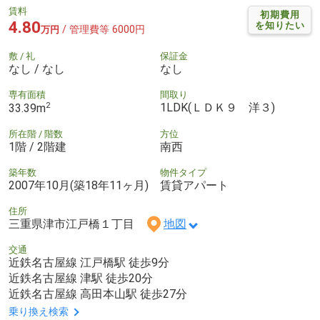
賃料
初期費用
4.80
を知りたい
/ 管理費等 6000円
万円
敷 / 礼
保証金
なし / なし
なし
専有面積
間取り
2
1LDK(ＬＤＫ９ 洋３)
33.39m
所在階 / 階数
方位
1階 / 2階建
南西
築年数
物件タイプ
2007年10月(築18年11ヶ月)
賃貸アパート
住所
三重県津市江戸橋１丁目
地図
交通
近鉄名古屋線 江戸橋駅 徒歩9分
近鉄名古屋線 津駅 徒歩20分
近鉄名古屋線 高田本山駅 徒歩27分
乗り換え検索