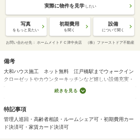
実際に物件を見学
したい
写真
初期費用
設備
をもっと見たい
を聞く
について聞く
お問い合わせ先
ホームメイトＦＣ津中央店 （株）ファーストドア不動産
備考
大和ハウス施工 ネット無料 江戸橋駅までウォークイン
クローゼットやカウンターキッチンなど嬉しい設備充実・
賃貸保証等：利用可（相談可）・管理形態／管理員の勤務
続きを見る
形態：巡回・当店では、ご来店せずに「物件見学」「物件
申込手続き」「契約内容の説明」「契約」が可能です。お
特記事項
気軽にご相談ください。/カードキー発行料 16500円
管理人巡回・高齢者相談・ルームシェア可・初期費用カー
ド決済可・家賃カード決済可