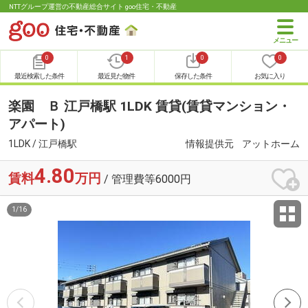
NTTグループ運営の不動産総合サイト goo住宅・不動産
0
1
0
0
最近検索した条件
最近見た物件
保存した条件
お気に入り
楽園 Ｂ 江戸橋駅 1LDK 賃貸(賃貸マンション・
アパート)
1LDK / 江戸橋駅
情報提供元
アットホーム
4.80
賃料
万円
/ 管理費等6000円
1
/
16