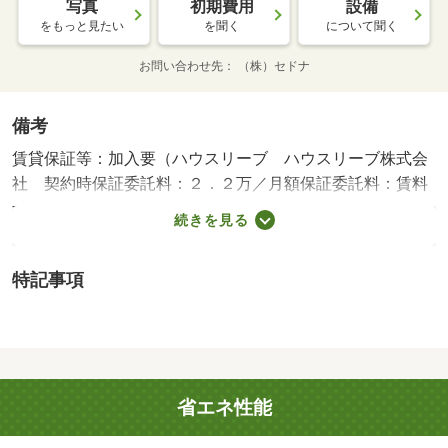
写真
初期費用
設備
をもっと見たい
を聞く
について聞く
お問い合わせ先
（株）セドナ
備考
賃貸保証等：加入要（ハウスリーブ ハウスリーブ株式会
社 契約時保証委託料：２．２万／月額保証委託料：賃料
総額の２．２％又は５．５％ ※ペット可は２．５万／
続きを見る
２．５％）・維持費等：町内会費１００円／月・管理形態
／管理員の勤務形態：不在/クリーニング費用 50000円/鍵
特記事項
セット費 3300円
省エネ性能