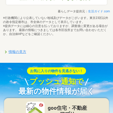
暮らしデータ提供元：
生活ガイド.com
※行政機関により公表していない地域及びデータがございます。東京23区以外
の政令指定都市は、市全体のデータとして表示しています。
※提供データには細心の注意を払っておりますが、調査後に変更がある場合が
あります。 最新の情報につきましては各市区役所までお問い合わせいただく
か、自治体HPなどをご確認ください。
情報の見方
お気に入りの物件を見逃さない！
プッシュ通知で
最新の物件情報が届く
goo住宅・不動産