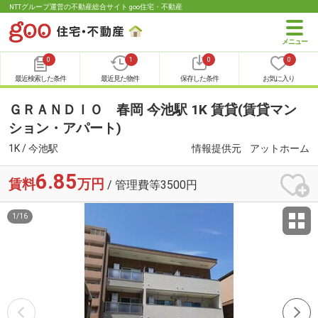
NTTグループ運営の不動産総合サイト goo住宅・不動産
0
1
0
0
最近検索した条件
最近見た物件
保存した条件
お気に入り
ＧＲＡＮＤＩＯ 春岡 今池駅 1K 賃貸(賃貸マン
ション・アパート)
1K / 今池駅
情報提供元
アットホーム
6.85
賃料
万円
/ 管理費等3500円
1
/
16