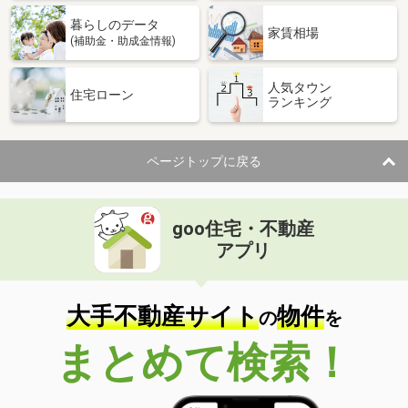
暮らしのデータ
家賃相場
(補助金・助成金情報)
人気タウン
住宅ローン
ランキング
ページトップに戻る
goo住宅・不動産
アプリ
大手不動産サイト
物件
の
を
まとめて検索！