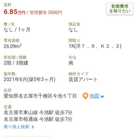
賃料
初期費用
6.85
を知りたい
/ 管理費等 3500円
万円
敷 / 礼
保証金
なし / 1ヶ月
なし
専有面積
間取り
2
1K(洋７．９、Ｋ２．３)
26.09m
所在階 / 階数
方位
2階 / 3階建
南
築年数
物件タイプ
2021年6月(築5年3ヶ月)
賃貸アパート
住所
愛知県名古屋市千種区今池５丁目
地図
交通
名古屋市東山線 今池駅 徒歩7分
名古屋市桜通線 今池駅 徒歩7分
乗り換え検索