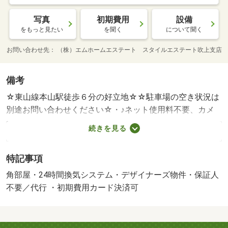
写真
初期費用
設備
をもっと見たい
を聞く
について聞く
お問い合わせ先
（株）エムホームエステート スタイルエステート吹上支店
備考
☆東山線本山駅徒歩６分の好立地☆☆駐車場の空き状況は
別途お問い合わせください☆・♪ネット使用料不要、カメ
ラ付きインターホン有の設備充実♪駅チカ鉄筋マンショ
続きを見る
ン！・駐輪場：有/室内清掃費用 49500円
特記事項
角部屋・24時間換気システム・デザイナーズ物件・保証人
不要／代行 ・初期費用カード決済可