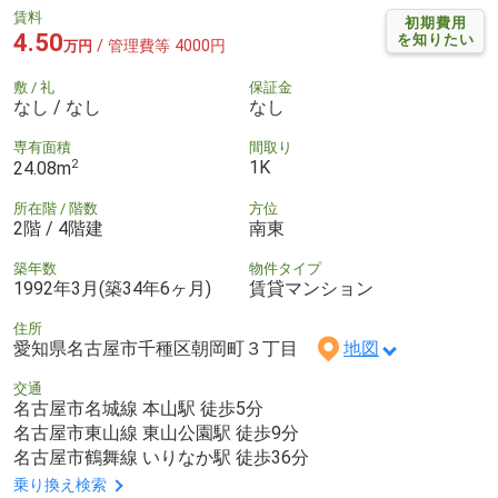
賃料
初期費用
4.50
を知りたい
/ 管理費等 4000円
万円
敷 / 礼
保証金
なし / なし
なし
専有面積
間取り
2
1K
24.08m
所在階 / 階数
方位
2階 / 4階建
南東
築年数
物件タイプ
1992年3月(築34年6ヶ月)
賃貸マンション
住所
愛知県名古屋市千種区朝岡町３丁目
地図
交通
名古屋市名城線 本山駅 徒歩5分
名古屋市東山線 東山公園駅 徒歩9分
名古屋市鶴舞線 いりなか駅 徒歩36分
乗り換え検索