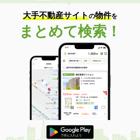
大手不動産サイト
物件
の
を
まとめて検索！