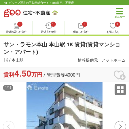
NTTグループ運営の不動産総合サイト goo住宅・不動産
0
1
0
0
最近検索した条件
最近見た物件
保存した条件
お気に入り
サン・ラモン本山 本山駅 1K 賃貸(賃貸マンショ
ン・アパート)
1K / 本山駅
情報提供元
アットホーム
4.50
賃料
万円
/ 管理費等4000円
1
/
15