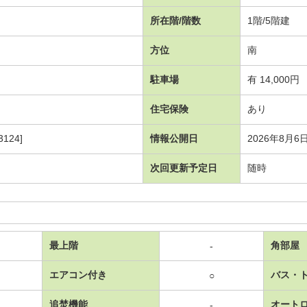
所在階/階数
1階/5階建
方位
南
駐車場
有 14,000円
住宅保険
あり
124]
情報公開日
2026年8月6
次回更新予定日
随時
最上階
角部屋
-
エアコン付き
バス・
○
追焚機能
オート
-