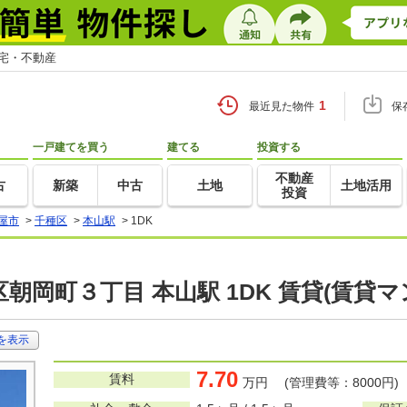
住宅・不動産
1
最近見た物件
保
一戸建てを買う
建てる
投資する
不動産
古
新築
中古
土地
土地活用
投資
屋市
>
千種区
>
本山駅
>
1DK
朝岡町３丁目 本山駅 1DK 賃貸(賃貸
を表示
7.70
賃料
万円 (管理費等：8000円)