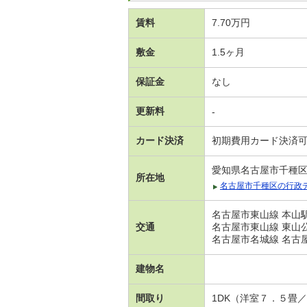
賃料
7.70万円
敷金
1.5ヶ月
保証金
なし
更新料
-
カード決済
初期費用カード決済
愛知県名古屋市千種
所在地
名古屋市千種区の行政
名古屋市東山線 本山駅
交通
名古屋市東山線 東山公
名古屋市名城線 名古屋
建物名
間取り
1DK（洋室７．５畳