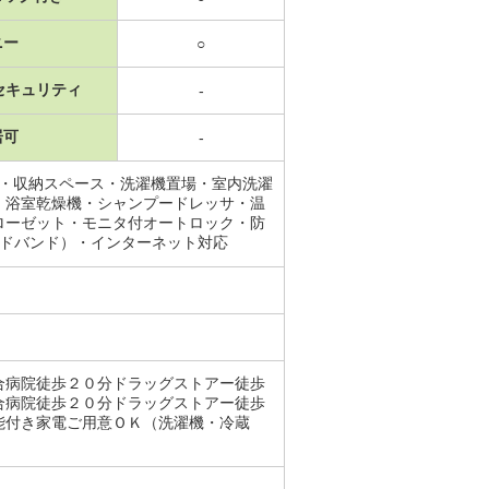
ニー
○
セキュリティ
-
居可
-
レ・収納スペース・洗濯機置場・室内洗濯
・浴室乾燥機・シャンプードレッサ・温
ローゼット・モニタ付オートロック・防
ードバンド）・インターネット対応
合病院徒歩２０分ドラッグストアー徒歩
合病院徒歩２０分ドラッグストアー徒歩
能付き家電ご用意ＯＫ（洗濯機・冷蔵