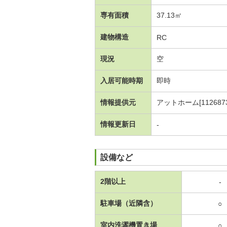
専有面積
37.13㎡
建物構造
RC
現況
空
入居可能時期
即時
情報提供元
アットホーム[1126873
情報更新日
-
設備など
2階以上
-
駐車場（近隣含）
○
室内洗濯機置き場
○