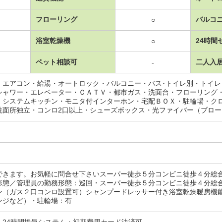
フローリング
バルコ
○
浴室乾燥機
24時間
○
ペット相談可
二人入
-
・エアコン・給湯・オートロック・バルコニー・バス･トイレ別・トイ
シャワー・エレベーター・ＣＡＴＶ・都市ガス・洗面台・フローリング
・システムキッチン・モニタ付インターホン・宅配ＢＯＸ・駐輪場・ク
洗面所独立・コンロ2口以上・シューズボックス・光ファイバー（ブロ
できます。お気軽に問合せ下さいスーパー徒歩５分コンビニ徒歩４分総
形態／管理員の勤務形態：巡回・スーパー徒歩５分コンビニ徒歩４分総
ン（ガス２口コンロ設置可）シャンプードレッサー付き浴室乾燥暖房機
ンジなど）・駐輪場：有