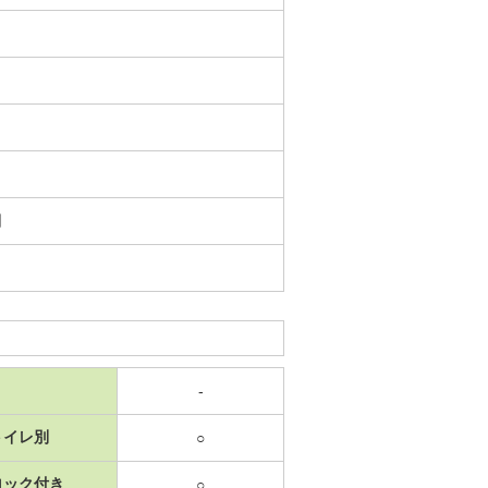
日
-
トイレ別
○
ロック付き
○