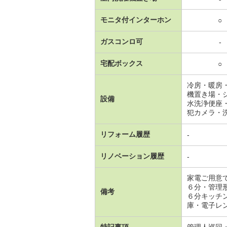
モニタ付インターホン
○
ガスコンロ可
-
宅配ボックス
○
冷房・暖房
機置き場・
設備
水洗浄便座
犯カメラ・
リフォーム履歴
-
リノベーション履歴
-
家電ご用意
６分・管理
備考
６分キッチ
庫・電子レ