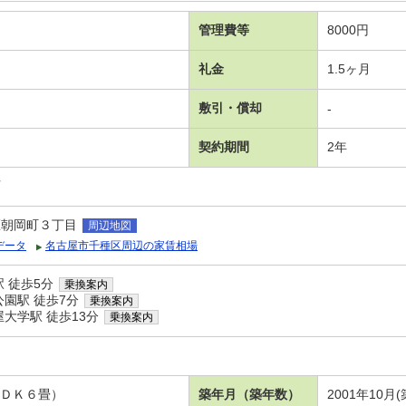
管理費等
8000円
礼金
1.5ヶ月
敷引・償却
-
契約期間
2年
可
区朝岡町３丁目
周辺地図
データ
名古屋市千種区周辺の家賃相場
 徒歩5分
乗換案内
園駅 徒歩7分
乗換案内
大学駅 徒歩13分
乗換案内
／ＤＫ６畳）
築年月（築年数）
2001年10月(