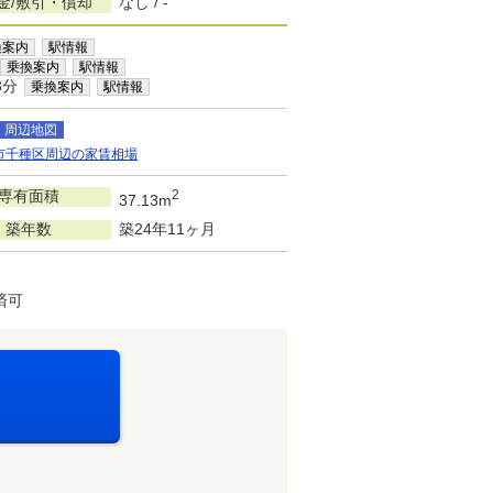
金/敷引・償却
なし / -
換案内
駅情報
乗換案内
駅情報
3分
乗換案内
駅情報
周辺地図
市千種区周辺の家賃相場
専有面積
2
37.13m
築年数
築24年11ヶ月
済可