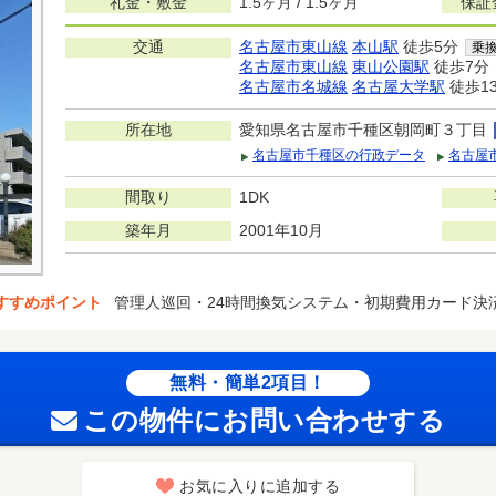
礼金・敷金
1.5ヶ月 / 1.5ヶ月
保証
交通
名古屋市東山線
本山駅
徒歩5分
乗
名古屋市東山線
東山公園駅
徒歩7分
名古屋市名城線
名古屋大学駅
徒歩1
所在地
愛知県名古屋市千種区朝岡町３丁目
名古屋市千種区の行政データ
名古屋
間取り
1DK
築年月
2001年10月
すすめポイント
管理人巡回・24時間換気システム・初期費用カード決
無料・簡単2項目！
この物件にお問い合わせする
お気に入りに追加する