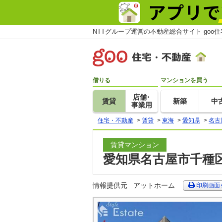
NTTグループ運営の不動産総合サイト goo
借りる
マンションを買う
店舗･
賃貸
新築
中
事業用
住宅・不動産
>
賃貸
>
東海
>
愛知県
>
名古
賃貸マンション
愛知県名古屋市千種区
情報提供元
アットホーム
印刷画面