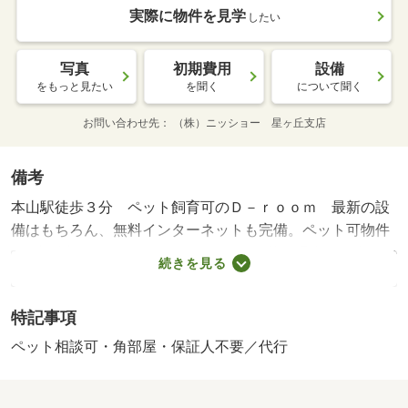
実際に物件を見学
したい
写真
初期費用
設備
をもっと見たい
を聞く
について聞く
お問い合わせ先
（株）ニッショー 星ヶ丘支店
備考
本山駅徒歩３分 ペット飼育可のＤ－ｒｏｏｍ 最新の設
備はもちろん、無料インターネットも完備。ペット可物件
♪（小型犬または猫１匹まで：ペット飼養の場合は敷金１か
続きを見る
月追加預託）オートロック・エアコン１台・宅配ボックス
などの設備付きです＜インターネット無料♪（Ｄ．Ｕ－ＮＥ
特記事項
Ｔ）＋Ｗｉ－Ｆｉ有＞ 〇 町会費２００円／月※駐輪場
にバイク（原付含）は駐輪不可※〇ルームクリーニング料
ペット相談可・角部屋・保証人不要／代行
金にエアコンクリーニング費用を含みます〇ペット飼養の
場合は敷金１か月追加預託【法人契約個人負担分につい