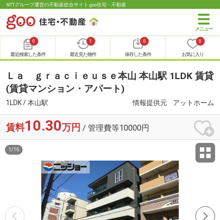
NTTグループ運営の不動産総合サイト goo住宅・不動産
0
1
0
0
最近検索した条件
最近見た物件
保存した条件
お気に入り
Ｌａ ｇｒａｃｉｅｕｓｅ本山 本山駅 1LDK 賃貸
(賃貸マンション・アパート)
1LDK / 本山駅
情報提供元
アットホーム
10.30
賃料
万円
/ 管理費等10000円
1
/
16