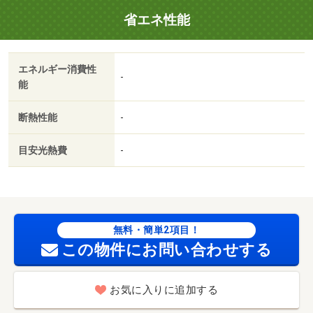
て】法人契約とする場合、個人負担分の支払い方法は原則
省エネ性能
「カード決済」となります 本貸室の電気は、貸主から配
給されます。 その他費用契約金 １９，２５０円、その
他費用月額 ２００円・賃貸保証等：加入要（イントラス
エネルギー消費性
ト 機関保証加入必須。初回保証料３５０００円、月額保
-
能
証料賃料等総額の１％＋８００円／月（その他商品あ
り））・維持費等：町内費２００円／月/保証料 35000円/
断熱性能
-
室内清掃費用 60500円
目安光熱費
-
無料・簡単2項目！
この物件にお問い合わせする
お気に入りに追加する