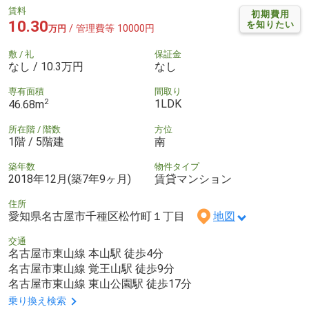
賃料
初期費用
10.30
を知りたい
/ 管理費等 10000円
万円
敷 / 礼
保証金
なし / 10.3万円
なし
専有面積
間取り
2
1LDK
46.68m
所在階 / 階数
方位
1階 / 5階建
南
築年数
物件タイプ
2018年12月(築7年9ヶ月)
賃貸マンション
住所
愛知県名古屋市千種区松竹町１丁目
地図
交通
名古屋市東山線 本山駅 徒歩4分
名古屋市東山線 覚王山駅 徒歩9分
名古屋市東山線 東山公園駅 徒歩17分
乗り換え検索