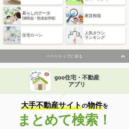
暮らしのデータ
家賃相場
(補助金・助成金情報)
人気タウン
住宅ローン
ランキング
ページトップに戻る
goo住宅・不動産
アプリ
大手不動産サイト
物件
の
を
まとめて検索！