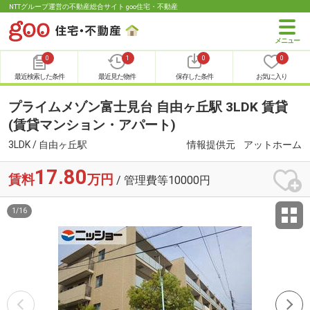
NTTグループ運営の不動産総合サイト goo住宅・不動産
0
1
0
0
最近検索した条件
最近見た物件
保存した条件
お気に入り
プライムメゾン富士見台 自由ヶ丘駅 3LDK 賃貸
(賃貸マンション・アパート)
3LDK / 自由ヶ丘駅
情報提供元
アットホーム
17.80
賃料
万円
/ 管理費等10000円
1
/
16