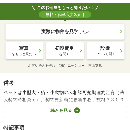
このお部屋をもっと知りたい！
無料・簡単入力2項目
実際に物件を見学
したい
写真
初期費用
設備
をもっと見たい
を聞く
について聞く
お問い合わせ先
（株）ニッショー 本山支店
備考
ペットは小型犬・猫・小動物のみ相談可短期違約金有（法
人契約時相談可）、契約更新時に更新事務手数料３３００
０円、情報提供元：株式会社ニッショーコミュニケーショ
続きを見る
ンズ お問い合わせは物件番号７１００５８１Ｎにて・
賃貸保証等：加入要（初回事務手数料３３，０００円、月
特記事項
額保証料総賃料の２％）・維持費等：町内費２５０円／