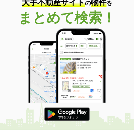
大手不動産サイト
物件
の
を
まとめて検索！