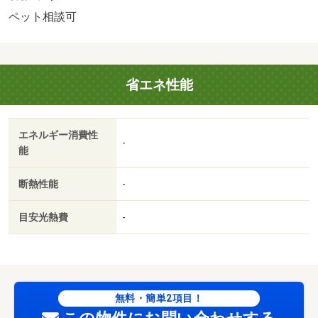
月・ケーブルテレビ料５５０円／月・駐輪場代３３０円／
ペット相談可
月・シャーメゾン２４１，３２０円／月・茶屋ヶ坂のハイ
クオリティ賃貸マンション ペット飼育可能 広々とした
間取りで使いやすい 充実した設備と共に優雅な暮らしを
省エネ性能
しませんか/鍵交換料 35200円
エネルギー消費性
-
能
断熱性能
-
目安光熱費
-
無料・簡単2項目！