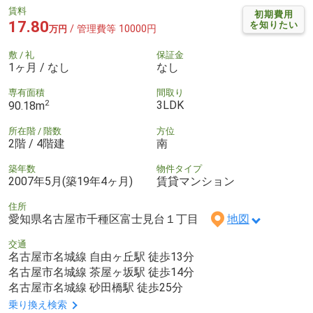
賃料
初期費用
17.80
を知りたい
/ 管理費等 10000円
万円
敷 / 礼
保証金
1ヶ月 / なし
なし
専有面積
間取り
2
3LDK
90.18m
所在階 / 階数
方位
2階 / 4階建
南
築年数
物件タイプ
2007年5月(築19年4ヶ月)
賃貸マンション
住所
愛知県名古屋市千種区富士見台１丁目
地図
交通
名古屋市名城線 自由ヶ丘駅 徒歩13分
名古屋市名城線 茶屋ヶ坂駅 徒歩14分
名古屋市名城線 砂田橋駅 徒歩25分
乗り換え検索