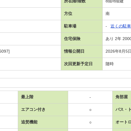
所在階/階数
8階/8階建
方位
南
駐車場
-
近くの駐車
住宅保険
あり 2年 200
097]
情報公開日
2026年8月5
次回更新予定日
随時
最上階
角部屋
-
エアコン付き
バス・
○
追焚機能
オート
○