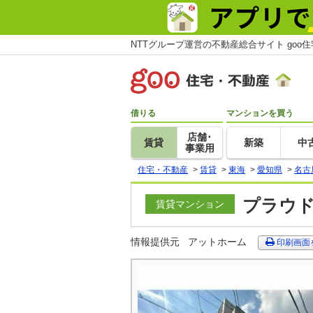
NTTグループ運営の不動産総合サイト goo
借りる
マンションを買う
店舗･
賃貸
新築
中
事業用
住宅・不動産
>
賃貸
>
東海
>
愛知県
>
名古
プラウド
賃貸マンション
情報提供元
アットホーム
印刷画面