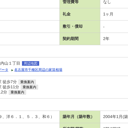
管理費等
なし
礼金
1ヶ月
敷引・償却
-
契約期間
2年
区内山１丁目
周辺地図
データ
名古屋市千種区周辺の家賃相場
 徒歩7分
乗換案内
 徒歩11分
乗換案内
12分
乗換案内
園
．９、洋６．１、５．３、和６）
築年月（築年数）
2004年1月(