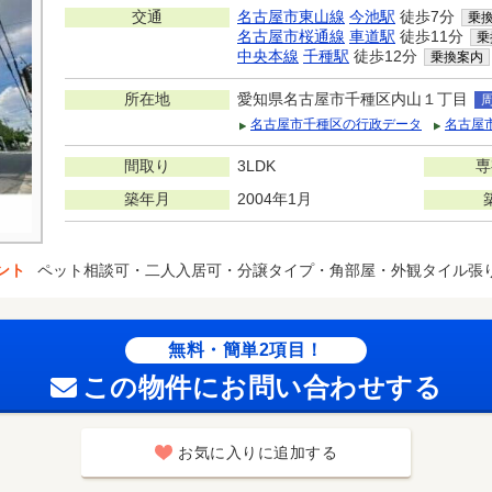
交通
名古屋市東山線
今池駅
徒歩7分
乗
名古屋市桜通線
車道駅
徒歩11分
乗
中央本線
千種駅
徒歩12分
乗換案内
所在地
愛知県名古屋市千種区内山１丁目
名古屋市千種区の行政データ
名古屋
間取り
3LDK
専
築年月
2004年1月
ント
ペット相談可・二人入居可・分譲タイプ・角部屋・外観タイル張
無料・簡単2項目！
この物件にお問い合わせする
お気に入りに追加する