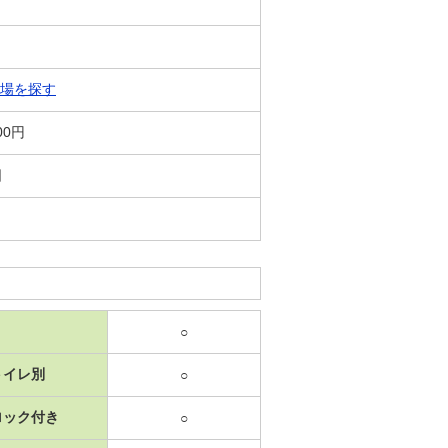
場を探す
00円
日
○
トイレ別
○
ロック付き
○