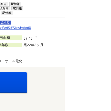
換案内
駅情報
換案内
駅情報
駅情報
周辺地図
市千種区周辺の家賃相場
有面積
2
87.48m
築年数
築22年8ヶ月
り・オール電化