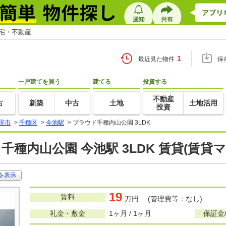
住宅・不動産
1
最近見た物件
保
一戸建てを買う
建てる
投資する
不動産
古
新築
中古
土地
土地活用
投資
屋市
>
千種区
>
今池駅
>
プラウド千種内山公園 3LDK
千種内山公園 今池駅 3LDK 賃貸(賃貸
を表示
19
賃料
万円 (管理費等：なし)
礼金・敷金
1ヶ月 / 1ヶ月
保証金