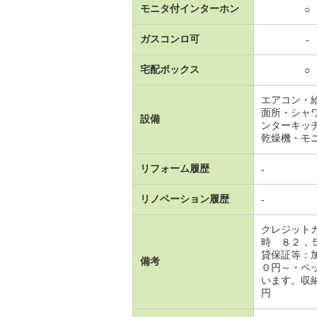
モニタ付インターホン
○
ガスコンロ可
-
宅配ボックス
○
エアコン・
面所・シャ
設備
ンターキッ
乾燥機・モ
リフォーム履歴
-
リノベーション履歴
-
クレジット
時 ８２，
貸保証等：
備考
０円～・ペ
います。収納
円