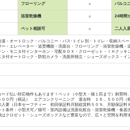
フローリング
バルコ
○
浴室乾燥機
24時間
○
ペット相談可
二人入
○
給湯・オートロック・バルコニー・バス･トイレ別・トイレ・収納スペ
ワー・エレベーター・追焚機能・洗面台・フローリング・浴室乾燥機・
チン・モニタ付インターホン・宅配ＢＯＸ・クローゼット・ＩＨクッキ
ニタ付オートロック・防犯カメラ・洗面所独立・シューズボックス・イ
カード払い対応物件もあります！ペット（小型犬・猫１匹まで）飼育時
５００円（税込） エアコンクリーニング 退去時 １６，５００円（
加入要（日本セーフティー 初回保証料月額総賃料５０％、月額保証料
ット条件：小型犬可／猫可・室内設備は洗面化粧台・浴室乾燥機・食器
はクロゼット・シューズボックスなど豊富なので、広々と空間を利用するこ