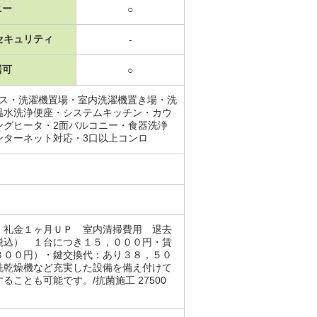
ニー
○
セキュリティ
-
居可
○
ース・洗濯機置場・室内洗濯機置き場・洗
温水洗浄便座・システムキッチン・カウ
ングヒータ・2面バルコニー・食器洗浄
ンターネット対応・3口以上コンロ
、礼金１ヶ月ＵＰ 室内清掃費用 退去
税込） １台につき１５，０００円・賃
８００円）・鍵交換代：あり３８，５０
洗乾燥機など充実した設備を備え付けて
とも可能です。/抗菌施工 27500