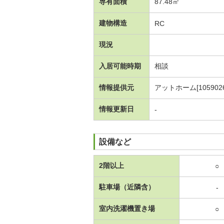
専有面積
87.48㎡
建物構造
RC
現況
入居可能時期
相談
情報提供元
アットホーム[1059026
情報更新日
-
設備など
2階以上
○
駐車場（近隣含）
-
室内洗濯機置き場
○