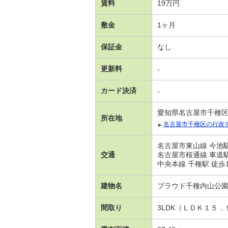
賃料
19万円
敷金
1ヶ月
保証金
なし
更新料
-
カード決済
-
愛知県名古屋市千種
所在地
名古屋市千種区の行政
名古屋市東山線 今池駅
交通
名古屋市桜通線 車道駅
中央本線 千種駅 徒歩
建物名
プラウド千種内山公
間取り
3LDK（ＬＤＫ１５