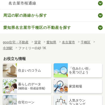
名古屋市桜通線
周辺の駅の路線から探す
愛知県名古屋市千種区の不動産を探す
goo住宅・不動産
賃貸
愛知県
名古屋市
千種区
今池駅
ファミリー白砂 1K
お役立ち情報
「住みたい街」
住まいのコラム
を見つけよう
暮らしのデータ
家賃相場
(補助金・助成金情報)
人気タウン
住宅ローン
ランキング