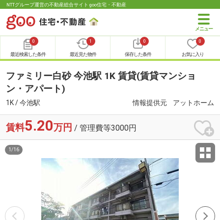
NTTグループ運営の不動産総合サイト goo住宅・不動産
0
1
0
0
最近検索した条件
最近見た物件
保存した条件
お気に入り
ファミリー白砂 今池駅 1K 賃貸(賃貸マンショ
ン・アパート)
1K / 今池駅
情報提供元
アットホーム
5.20
賃料
万円
/ 管理費等3000円
1
/
16