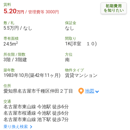
賃料
初期費用
5.20
を知りたい
/ 管理費等 3000円
万円
敷 / 礼
保証金
5.5万円 / なし
なし
専有面積
間取り
2
1K(洋室 １０)
24.5m
所在階 / 階数
方位
3階 / 3階建
南
築年数
物件タイプ
1983年10月(築42年11ヶ月)
賃貸マンション
住所
愛知県名古屋市千種区仲田２丁目
地図
交通
名古屋市東山線 今池駅 徒歩6分
名古屋市桜通線 今池駅 徒歩6分
名古屋市東山線 池下駅 徒歩7分
乗り換え検索