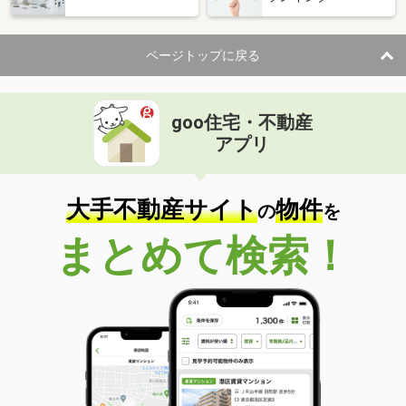
ページトップに戻る
goo住宅・不動産
アプリ
大手不動産サイト
物件
の
を
まとめて検索！