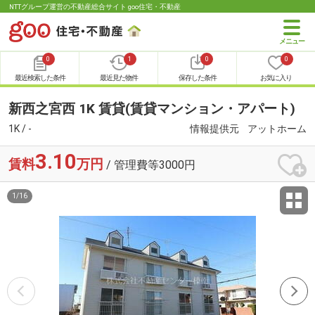
NTTグループ運営の不動産総合サイト goo住宅・不動産
0
1
0
0
最近検索した条件
最近見た物件
保存した条件
お気に入り
新西之宮西 1K 賃貸(賃貸マンション・アパート)
1K / -
情報提供元
アットホーム
3.10
賃料
万円
/ 管理費等3000円
1
/
16