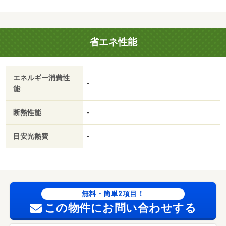
用 58300円/鍵代 16500円
省エネ性能
エネルギー消費性
-
能
断熱性能
-
目安光熱費
-
無料・簡単2項目！
この物件にお問い合わせする