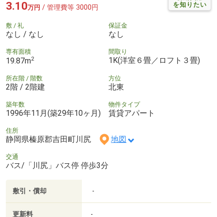
3.10
を知りたい
/ 管理費等 3000円
万円
敷 / 礼
保証金
なし / なし
なし
専有面積
間取り
2
1K(洋室６畳／ロフト３畳)
19.87m
所在階 / 階数
方位
2階 / 2階建
北東
築年数
物件タイプ
1996年11月(築29年10ヶ月)
賃貸アパート
住所
静岡県榛原郡吉田町川尻
地図
交通
バス/「川尻」バス停 停歩3分
敷引・償却
-
更新料
-