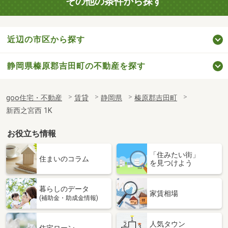
その他の条件から探す
近辺の市区から探す
静岡県榛原郡吉田町の不動産を探す
goo住宅・不動産
賃貸
静岡県
榛原郡吉田町
新西之宮西 1K
お役立ち情報
「住みたい街」
住まいのコラム
を見つけよう
暮らしのデータ
家賃相場
(補助金・助成金情報)
人気タウン
住宅ローン