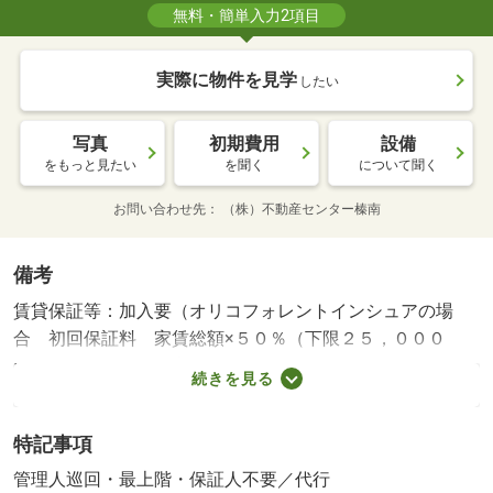
無料・簡単入力2項目
実際に物件を見学
したい
写真
初期費用
設備
をもっと見たい
を聞く
について聞く
お問い合わせ先
（株）不動産センター榛南
備考
賃貸保証等：加入要（オリコフォレントインシュアの場
合 初回保証料 家賃総額×５０％（下限２５，０００
円） 月額保証料 家賃総額×１．５％）・維持費等：町
続きを見る
費５００円／月・トラブルサポート１，２１０円／月・管
理形態／管理員の勤務形態：巡回・エアコン・照明器具
特記事項
付・ＩＨコンロ・ロフト付１Ｋ 単身者向けのお部屋で
す！・仲介手数料：１．１ヶ月/ハウスクリーニング費
管理人巡回・最上階・保証人不要／代行