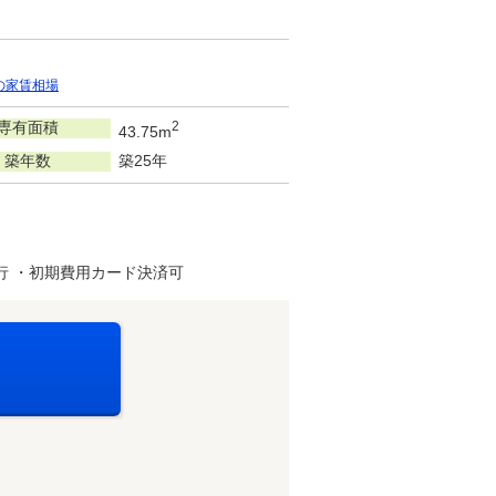
の家賃相場
専有面積
2
43.75m
築年数
築25年
行 ・初期費用カード決済可