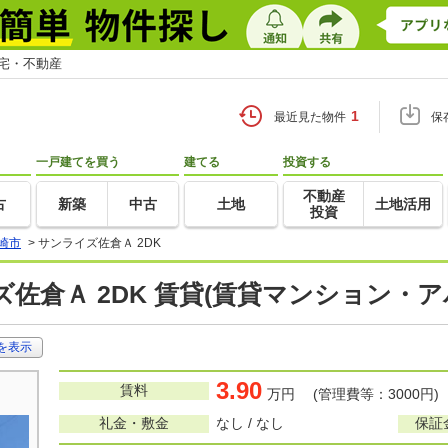
住宅・不動産
1
最近見た物件
保
一戸建てを買う
建てる
投資する
不動産
古
新築
中古
土地
土地活用
投資
崎市
>
サンライズ佐倉Ａ 2DK
佐倉Ａ 2DK 賃貸(賃貸マンション・ア
を表示
3.90
賃料
万円 (管理費等：3000円)
礼金・敷金
なし / なし
保証