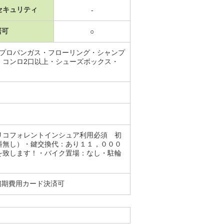
セキュリティ
-
居可
○
・プロパンガス・フローリング・シャンプ
・コンロ2口以上・シューズボックス・
リコフォレントインシュア利用必須 初
料無し）・鍵交換代：あり１１，０００
を致します！・バイク置場：なし・駐輪
初期費用カード決済可