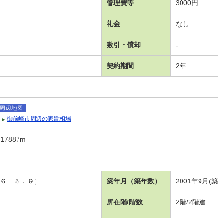
管理費等
3000円
礼金
なし
敷引・償却
-
契約期間
2年
可
周辺地図
御前崎市周辺の家賃相場
7887m
洋６ ５．９）
築年月（築年数）
2001年9月(築
所在階/階数
2階/2階建