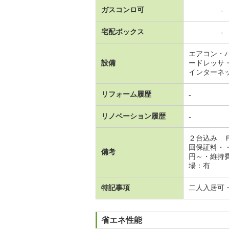
ガスコンロ可
-
宅配ボックス
-
エアコン・
設備
ードレッサ
インターネ
リフォーム履歴
-
リノベーション履歴
-
２台込み 
回保証料・
備考
円～・維持
場：有
特記事項
二人入居可
省エネ性能