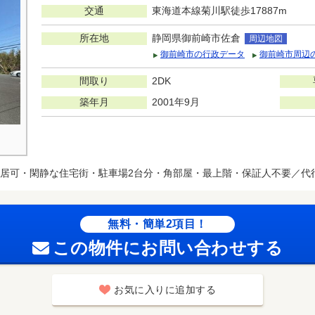
交通
東海道本線菊川駅徒歩17887m
所在地
静岡県御前崎市佐倉
周辺地図
御前崎市の行政データ
御前崎市周辺
間取り
2DK
築年月
2001年9月
居可・閑静な住宅街・駐車場2台分・角部屋・最上階・保証人不要／代
無料・簡単2項目！
この物件にお問い合わせする
お気に入りに追加する