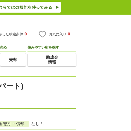
0
0
存した検索条件
お気に入り
売る
住みやすい街を探す
助成金
売却
情報
パート)
金/敷引・償却
なし / -