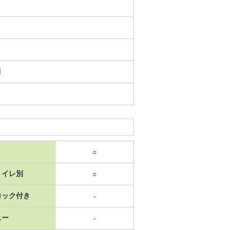
日
○
トイレ別
○
ロック付き
-
ニー
-