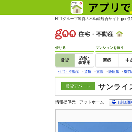
NTTグループ運営の不動産総合サイト goo
借りる
マンションを買う
店舗･
賃貸
新築
中
事業用
住宅・不動産
>
賃貸
>
東海
>
静岡県
>
御前
サンライズ
賃貸アパート
情報提供元
アットホーム
印刷画面