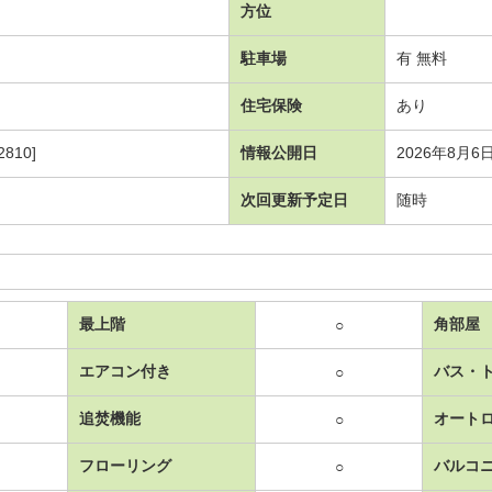
方位
駐車場
有 無料
住宅保険
あり
810]
情報公開日
2026年8月6
次回更新予定日
随時
最上階
角部屋
○
エアコン付き
バス・
○
追焚機能
オート
○
フローリング
バルコ
○