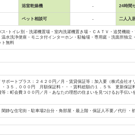
浴室乾燥機
24時間
-
ペット相談可
二人入
-
バス･トイレ別・洗濯機置場・室内洗濯機置き場・ＣＡＴＶ・追焚機能
・温水洗浄便座・モニタ付インターホン・駐輪場・専用庭・洗面所独立
ット無料
Ｆサポートプラス：２４２０円／月・賃貸保証等：加入要（株式会社オ
・・３５，０００円 月額保証料・・・賃料総額の１．５％ 更新保証
費等：町会費３００円／月・あなたの理想の住まいを見つけるお手伝い
・閑静な住宅街・駐車場2台分・角部屋・最上階・保証人不要／代行 ・