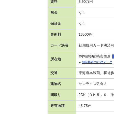
賃料
3.90万円
敷金
なし
保証金
なし
更新料
16500円
カード決済
初期費用カード決済
静岡県御前崎市佐倉
所在地
御前崎市の行政データ
交通
東海道本線菊川駅徒歩1
建物名
サンライズ佐倉Ａ
間取り
2DK（ＤＫ５．９ 
専有面積
43.75㎡