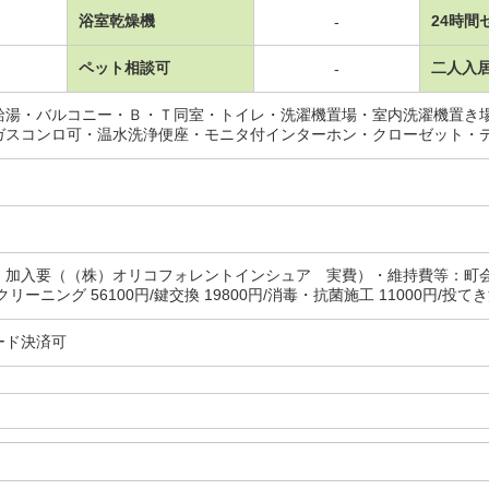
浴室乾燥機
24時間
-
ペット相談可
二人入
-
給湯・バルコニー・Ｂ・Ｔ同室・トイレ・洗濯機置場・室内洗濯機置き
ガスコンロ可・温水洗浄便座・モニタ付インターホン・クローゼット・
：加入要（（株）オリコフォレントインシュア 実費）・維持費等：町
リーニング 56100円/鍵交換 19800円/消毒・抗菌施工 11000円/投てき
ード決済可