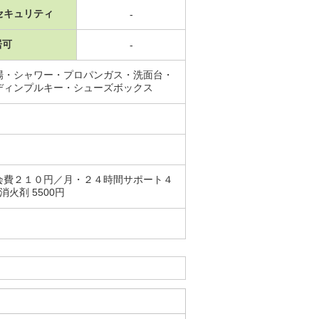
セキュリティ
-
居可
-
場・シャワー・プロパンガス・洗面台・
ディンプルキー・シューズボックス
会費２１０円／月・２４時間サポート４
消火剤 5500円