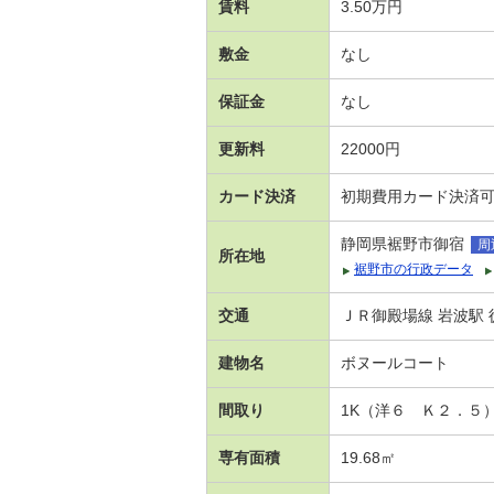
賃料
3.50万円
敷金
なし
保証金
なし
更新料
22000円
カード決済
初期費用カード決済
静岡県裾野市御宿
周
所在地
裾野市の行政データ
交通
ＪＲ御殿場線 岩波駅 
建物名
ボヌールコート
間取り
1K（洋６ Ｋ２．５
専有面積
19.68㎡