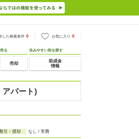
0
0
存した検索条件
お気に入り
売る
住みやすい街を探す
助成金
売却
情報
・アパート)
/敷引・償却
なし / 実費