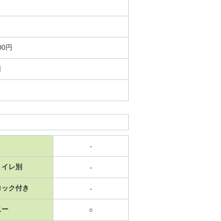
00円
日
-
トイレ別
-
ロック付き
-
ニー
○