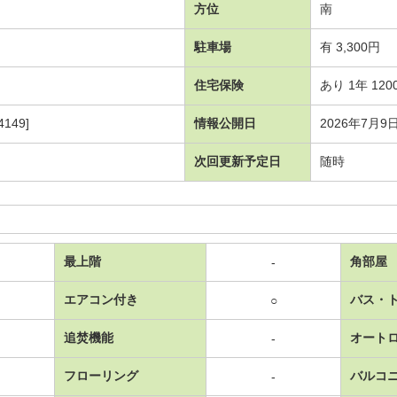
方位
南
駐車場
有 3,300円
住宅保険
あり 1年 120
149]
情報公開日
2026年7月9
次回更新予定日
随時
最上階
角部屋
-
エアコン付き
バス・
○
追焚機能
オート
-
フローリング
バルコ
-