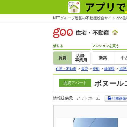
NTTグループ運営の不動産総合サイト goo
借りる
マンションを買う
店舗･
賃貸
新築
中
事業用
住宅・不動産
>
賃貸
>
東海
>
静岡県
>
裾野
ボヌールコ
賃貸アパート
情報提供元
アットホーム
印刷画面