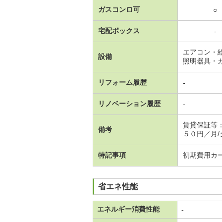
ガスコンロ可
○
宅配ボックス
-
エアコン・
設備
照明器具・
リフォーム履歴
-
リノベーション履歴
-
賃貸保証等
備考
５０円／月/ク
特記事項
初期費用カ
省エネ性能
エネルギー消費性能
-