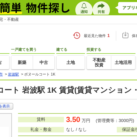
住宅・不動産
1
最近見た物件
保
一戸建てを買う
建てる
投資する
不動産
古
新築
中古
土地
土地活用
投資
市
>
岩波駅
>
ボヌールコート 1K
ート 岩波駅 1K 賃貸(賃貸マンション
を表示
3.50
賃料
万円 (管理費等：3000円)
礼金・敷金
なし / なし
保証金