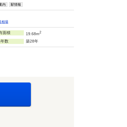
案内
駅情報
賃相場
有面積
2
19.68m
築年数
築28年