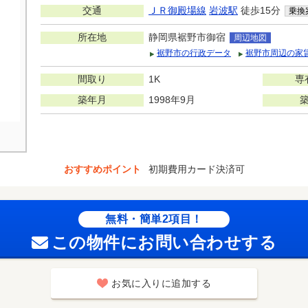
交通
ＪＲ御殿場線
岩波駅
徒歩15分
乗換
所在地
静岡県裾野市御宿
周辺地図
裾野市の行政データ
裾野市周辺の家
間取り
1K
専
築年月
1998年9月
おすすめポイント
初期費用カード決済可
無料・簡単2項目！
この物件にお問い合わせする
お気に入りに追加する