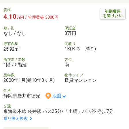
賃料
初期費用
4.10
を知りたい
/ 管理費等 3000円
万円
敷 / 礼
保証金
なし / なし
8万円
専有面積
間取り
2
1K(Ｋ３ 洋９)
25.92m
所在階 / 階数
方位
1階 / 5階建
南
築年数
物件タイプ
2008年1月(築18年8ヶ月)
賃貸マンション
住所
静岡県袋井市徳光
地図
交通
東海道本線 袋井駅 バス25分/「土橋」バス停 停歩7分
乗り換え検索