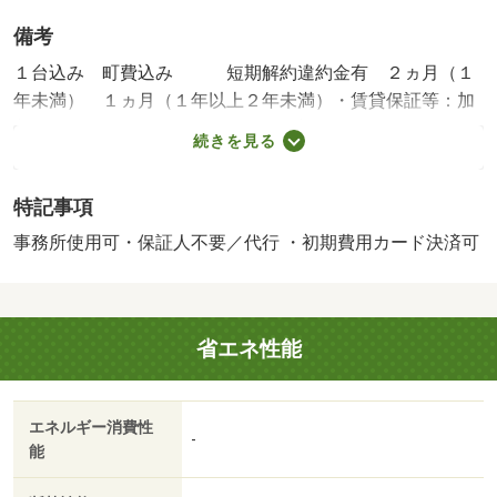
備考
１台込み 町費込み 短期解約違約金有 ２ヵ月（１
年未満） １ヵ月（１年以上２年未満）・賃貸保証等：加
入要（ＭＳフルサポート利用必須 初回登録料・・・２，
続きを見る
２００円 初回保証料・・・１，０００円 月額保証
料・・・３，５２０円（火災保険料・２４時間トラブルサ
特記事項
ポート含） 更新保証料・・・３，５００円／年）・鍵交
換代：あり５，５００円～・維持費等：水道料金３，００
事務所使用可・保証人不要／代行 ・初期費用カード決済可
０円／月・静岡県のお部屋探しはルームズ賃貸へ！・バイ
ク置場：なし・駐輪場：有
省エネ性能
エネルギー消費性
-
能