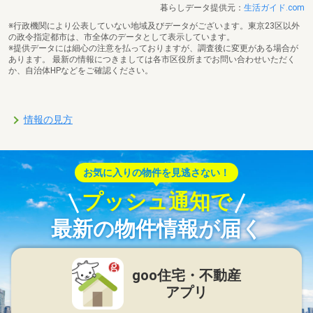
暮らしデータ提供元：
生活ガイド.com
※行政機関により公表していない地域及びデータがございます。東京23区以外
の政令指定都市は、市全体のデータとして表示しています。
※提供データには細心の注意を払っておりますが、調査後に変更がある場合が
あります。 最新の情報につきましては各市区役所までお問い合わせいただく
か、自治体HPなどをご確認ください。
情報の見方
お気に入りの物件を見逃さない！
プッシュ通知で
最新の物件情報が届く
goo住宅・不動産
アプリ