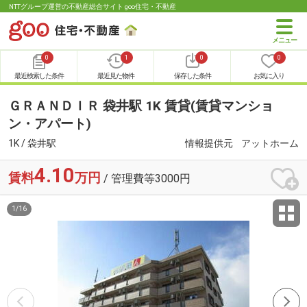
NTTグループ運営の不動産総合サイト goo住宅・不動産
0
1
0
0
最近検索した条件
最近見た物件
保存した条件
お気に入り
ＧＲＡＮＤＩＲ 袋井駅 1K 賃貸(賃貸マンショ
ン・アパート)
1K / 袋井駅
情報提供元
アットホーム
4.10
賃料
万円
/ 管理費等3000円
1
/
16