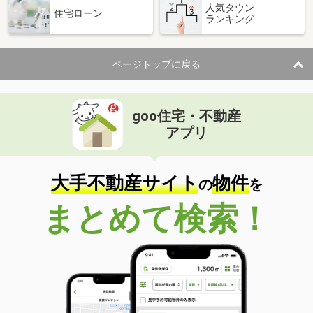
人気タウン
住宅ローン
ランキング
ページトップに戻る
goo住宅・不動産
アプリ
大手不動産サイト
物件
の
を
まとめて検索！