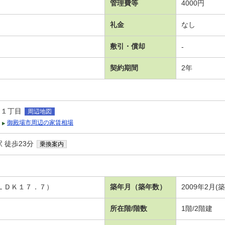
管理費等
4000円
礼金
なし
敷引・償却
-
契約期間
2年
岡１丁目
周辺地図
御殿場市周辺の家賃相場
 徒歩23分
乗換案内
 ＬＤＫ１７．７）
築年月（築年数）
2009年2月(
所在階/階数
1階/2階建