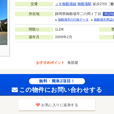
交通
ＪＲ御殿場線
御殿場駅
徒歩23分
乗
所在地
静岡県御殿場市二の岡１丁目
周辺地
御殿場市の行政データ
御殿場市周辺
間取り
1LDK
築年月
2009年2月
おすすめポイント
角部屋
無料・簡単2項目！
この物件にお問い合わせする
お気に入りに追加する