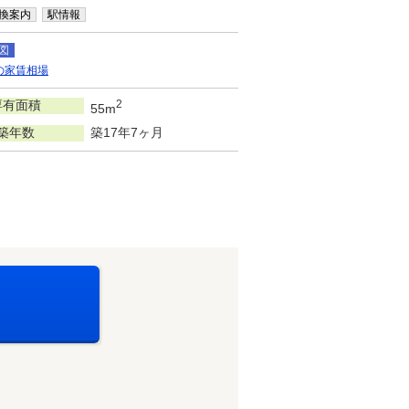
換案内
駅情報
図
の家賃相場
専有面積
2
55m
築年数
築17年7ヶ月