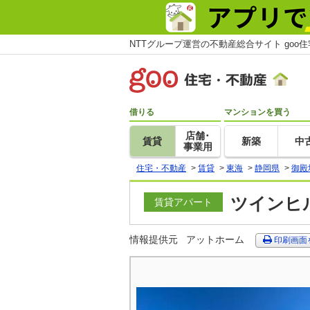
NTTグループ運営の不動産総合サイト goo
借りる
マンションを買う
店舗･
賃貸
新築
中
事業用
住宅・不動産
>
賃貸
>
東海
>
静岡県
>
御殿
ツインヒル
賃貸アパート
情報提供元
アットホーム
印刷画面