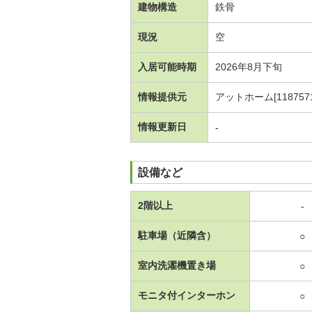
建物構造
鉄骨
現況
空
入居可能時期
2026年8月下旬
情報提供元
アットホーム[1187571
情報更新日
-
設備など
2階以上
-
駐車場（近隣含）
○
室内洗濯機置き場
○
モニタ付インターホン
○