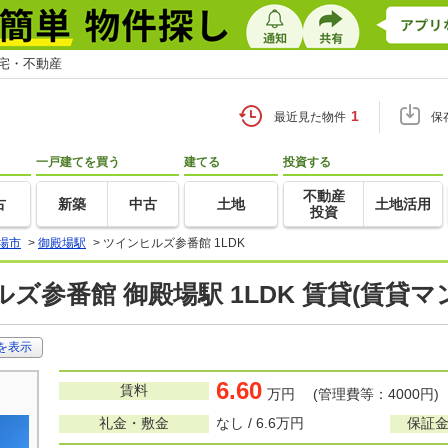
住宅・不動産
1
最近見た物件
保
一戸建てを買う
建てる
投資する
不動産
古
新築
中古
土地
土地活用
投資
場市
>
御殿場駅
>
ツインヒルズ参番館 1LDK
ズ参番館 御殿場駅 1LDK 賃貸(賃貸
を表示
6.60
賃料
万円 (管理費等：4000円)
礼金・敷金
なし / 6.6万円
保証金