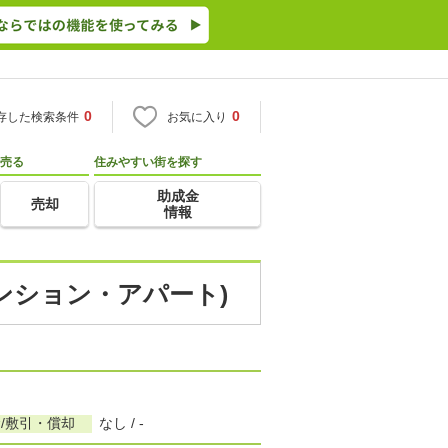
0
0
存した検索条件
お気に入り
売る
住みやすい街を探す
助成金
売却
情報
マンション・アパート)
/敷引・償却
なし / -