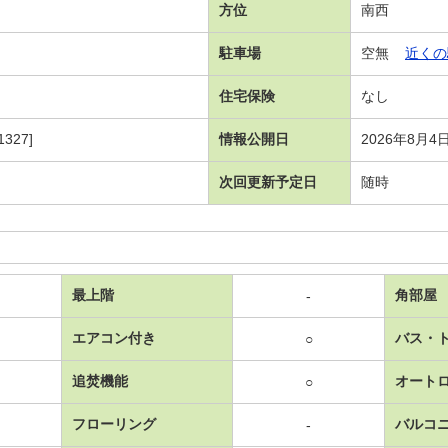
方位
南西
駐車場
空無
近くの
住宅保険
なし
327]
情報公開日
2026年8月4
次回更新予定日
随時
最上階
角部屋
-
エアコン付き
バス・
○
追焚機能
オート
○
フローリング
バルコ
-