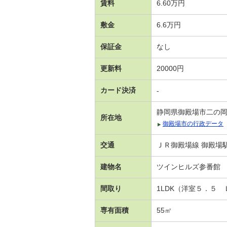
賃料
6.60万円
敷金
6.6万円
保証金
なし
更新料
20000円
カード決済
-
静岡県御殿場市二の
所在地
御殿場市の行政データ
交通
ＪＲ御殿場線 御殿場駅
建物名
ツインヒルズ参番館
間取り
1LDK（洋室５．５
専有面積
55㎡