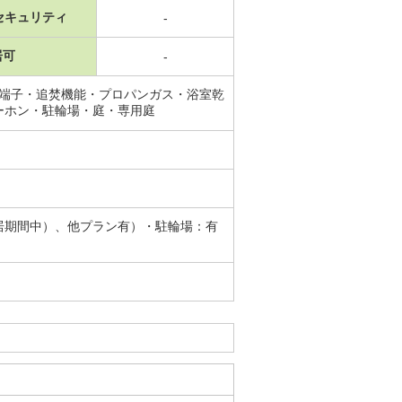
セキュリティ
-
居可
-
Ｓ端子・追焚機能・プロパンガス・浴室乾
ーホン・駐輪場・庭・専用庭
居期間中）、他プラン有）・駐輪場：有