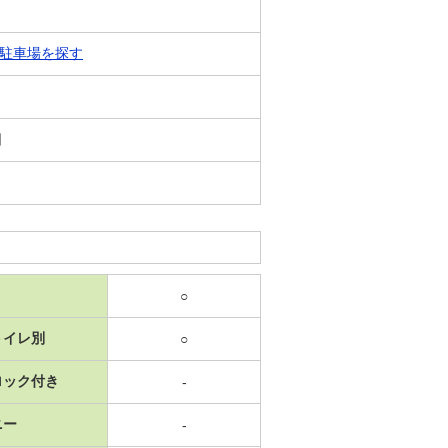
駐車場を探す
日
○
トイレ別
○
ロック付き
-
ニー
-