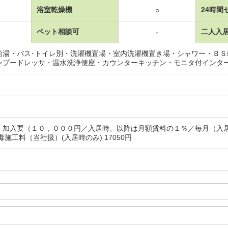
浴室乾燥機
24時間
○
ペット相談可
二人入
-
給湯・バス･トイレ別・洗濯機置場・室内洗濯機置き場・シャワー・Ｂ
ンプードレッサ・温水洗浄便座・カウンターキッチン・モニタ付インタ
：加入要（１０，０００円／入居時、以降は月額賃料の１％／毎月（入
毒施工料（当社扱）(入居時のみ) 17050円