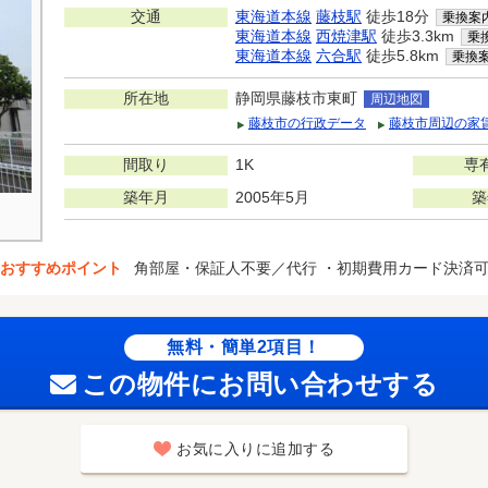
交通
東海道本線
藤枝駅
徒歩18分
乗換案
東海道本線
西焼津駅
徒歩3.3km
乗
東海道本線
六合駅
徒歩5.8km
乗換
所在地
静岡県藤枝市東町
周辺地図
藤枝市の行政データ
藤枝市周辺の家
間取り
1K
専
築年月
2005年5月
築
おすすめポイント
角部屋・保証人不要／代行 ・初期費用カード決済
無料・簡単2項目！
この物件にお問い合わせする
お気に入りに追加する