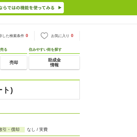
0
0
存した検索条件
お気に入り
売る
住みやすい街を探す
助成金
売却
情報
ト)
敷引・償却
なし / 実費