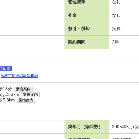
管理費等
なし
礼金
なし
敷引・償却
実費
契約期間
2年
可
辺地図
藤枝市周辺の家賃相場
歩18分
乗換案内
歩3.3km
乗換案内
5.8km
乗換案内
築年月（築年数）
2005年5月(