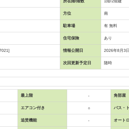
所在階/階数
1階/2階建
方位
南
駐車場
有 無料
住宅保険
あり
021]
情報公開日
2026年8月3
次回更新予定日
随時
最上階
角部屋
-
エアコン付き
バス・
○
追焚機能
オート
-