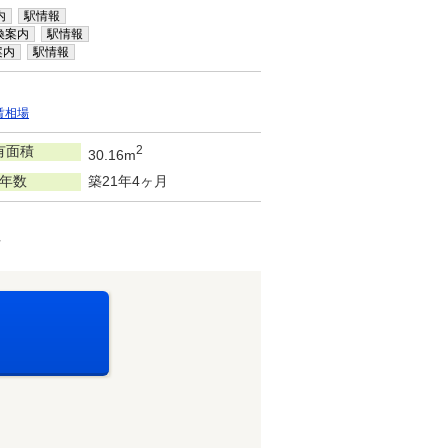
内
駅情報
換案内
駅情報
案内
駅情報
賃相場
有面積
2
30.16m
年数
築21年4ヶ月
可