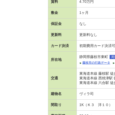
賃料
4.70万円
敷金
1ヶ月
保証金
なし
更新料
更新料なし
カード決済
初期費用カード決済
静岡県藤枝市東町
周
所在地
藤枝市の行政データ
東海道本線 藤枝駅 徒
交通
東海道本線 西焼津駅 徒
東海道本線 六合駅 徒歩
建物名
ヴィラ司
間取り
1K（Ｋ３ 洋１０）