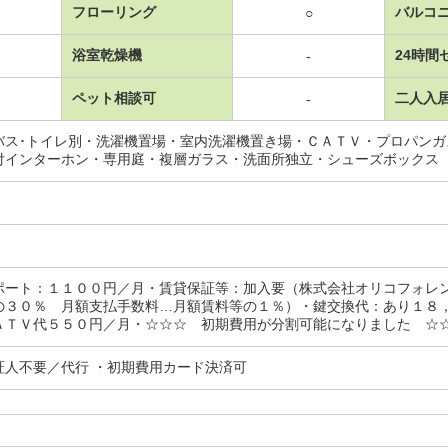
フローリング
バルコ
○
浴室乾燥機
24時間
-
ペット相談可
二人入
-
バス･トイレ別・洗濯機置場・室内洗濯機置き場・ＣＡＴＶ・プロパン
付インターホン・専用庭・複層ガラス・洗面所独立・シューズボックス
ポート：１１００円／月・賃貸保証等：加入要（株式会社オリコフォレ
の３０％ 月額支払手数料…月額賃料等の１％）・鍵交換代：あり１８
ＡＴＶ代５５０円／月・☆☆☆ 初期費用が分割可能になりました ☆
証人不要／代行 ・初期費用カード決済可