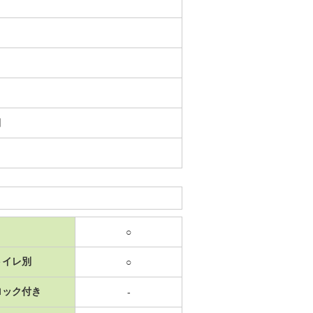
日
○
トイレ別
○
ロック付き
-