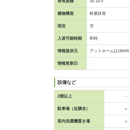
専有面積
30.16㎡
建物構造
軽量鉄骨
現況
空
入居可能時期
即時
情報提供元
アットホーム[1188457
情報更新日
-
設備など
2階以上
-
駐車場（近隣含）
○
室内洗濯機置き場
○