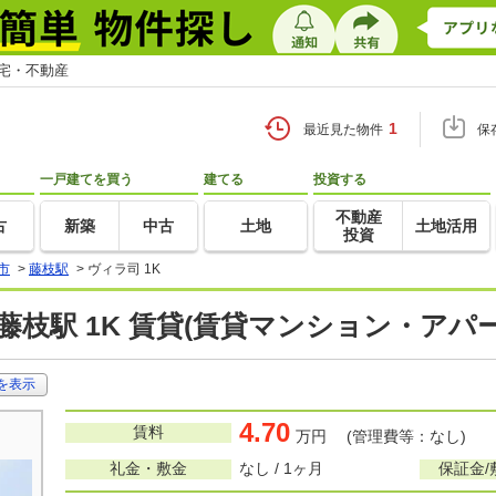
住宅・不動産
1
最近見た物件
保
一戸建てを買う
建てる
投資する
不動産
古
新築
中古
土地
土地活用
投資
市
>
藤枝駅
>
ヴィラ司 1K
藤枝駅 1K 賃貸(賃貸マンション・アパー
を表示
4.70
賃料
万円 (管理費等：なし)
礼金・敷金
なし / 1ヶ月
保証金/