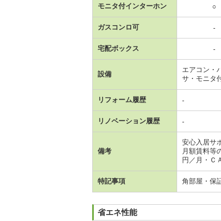
モニタ付インターホン
○
ガスコンロ可
-
宅配ボックス
-
エアコン・
設備
サ・モニタ
リフォーム履歴
-
リノベーション履歴
-
安心入居サ
備考
月額賃料等
円／月・Ｃ
特記事項
角部屋・保
省エネ性能