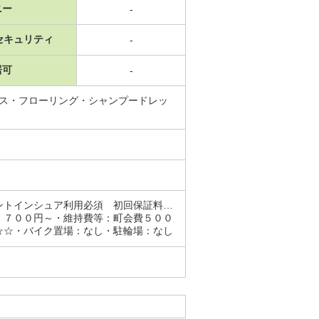
ニー
-
セキュリティ
-
居可
-
ガス・フローリング・シャンプードレッ
ントインシュア利用必須 初回保証料…
，７００円～・維持費等：町会費５００
☆☆・バイク置場：なし・駐輪場：なし