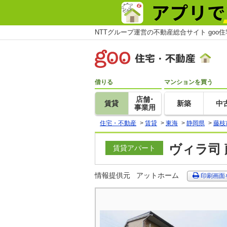
NTTグループ運営の不動産総合サイト goo
借りる
マンションを買う
店舗･
賃貸
新築
中
事業用
住宅・不動産
>
賃貸
>
東海
>
静岡県
>
藤枝
ヴィラ司 
賃貸アパート
情報提供元
アットホーム
印刷画面