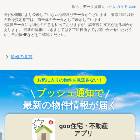
暮らしデータ提供元：
生活ガイド.com
※行政機関により公表していない地域及びデータがございます。東京23区以外
の政令指定都市は、市全体のデータとして表示しています。
※提供データには細心の注意を払っておりますが、調査後に変更がある場合が
あります。 最新の情報につきましては各市区役所までお問い合わせいただく
か、自治体HPなどをご確認ください。
情報の見方
お気に入りの物件を見逃さない！
プッシュ通知で
最新の物件情報が届く
goo住宅・不動産
アプリ