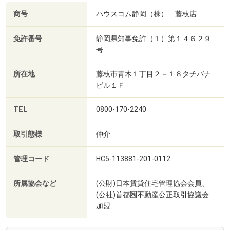
商号
ハウスコム静岡（株） 藤枝店
免許番号
静岡県知事免許（１）第１４６２９
号
所在地
藤枝市青木１丁目２－１８タチバナ
ビル１Ｆ
TEL
0800-170-2240
取引態様
仲介
管理コード
HC5-113881-201-0112
所属協会など
(公財)日本賃貸住宅管理協会会員、
(公社)首都圏不動産公正取引協議会
加盟