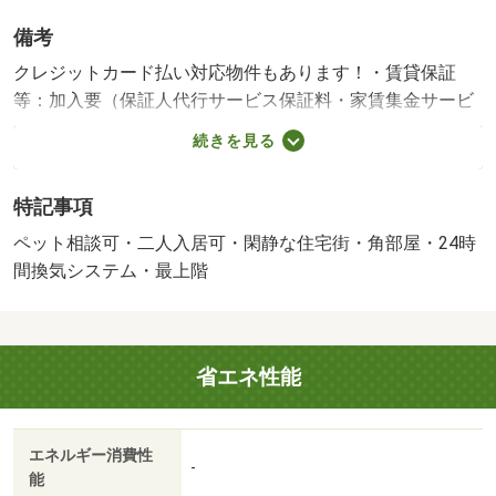
備考
クレジットカード払い対応物件もあります！・賃貸保証
等：加入要（保証人代行サービス保証料・家賃集金サービ
ス手数料 １０，０００円／入居時、以降は月額賃料の
続きを見る
１％／毎月（入居期間中）、他プラン有）・モニターで来
訪者を確認して、インターホンで対面せずに会話すること
特記事項
ができます。収納はクロゼット・シューズボックス・全居
室収納など豊富なので、広々と空間を利用することも可能
ペット相談可・二人入居可・閑静な住宅街・角部屋・24時
です。/消毒施工料(当社扱)( 17050円/町内会入会金(入居
間換気システム・最上階
時 2000円
省エネ性能
エネルギー消費性
-
能