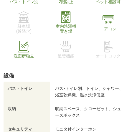
バス・トイレ別
2階以上
ペット相談可
駐車場
室内洗濯機
エアコン
(近隣含)
置き場
洗面所独立
追焚機能
オートロック
設備
バス・トイレ
バス･トイレ別、トイレ、シャワー、
浴室乾燥機、温水洗浄便座
収納
収納スペース、クローゼット、シュ
ーズボックス
セキュリティ
モニタ付インターホン