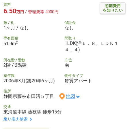
賃料
初期費用
6.50
を知りたい
/ 管理費等 4000円
万円
敷 / 礼
保証金
1ヶ月 / なし
なし
専有面積
間取り
2
1LDK(洋６．８、ＬＤＫ１
51.9m
４．４)
所在階 / 階数
方位
2階 / 2階建
南
築年数
物件タイプ
2006年3月(築20年6ヶ月)
賃貸アパート
住所
静岡県藤枝市田沼５丁目
地図
交通
東海道本線 藤枝駅 徒歩15分
乗り換え検索