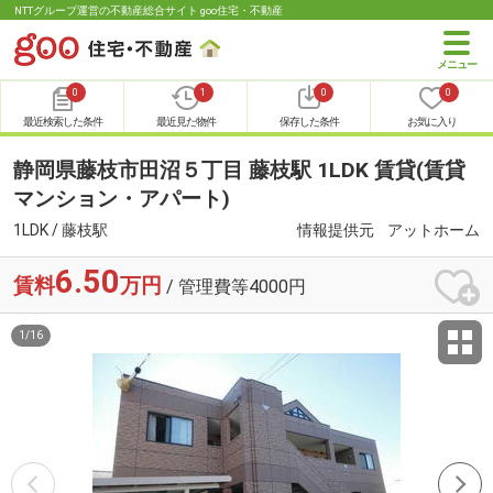
NTTグループ運営の不動産総合サイト goo住宅・不動産
0
1
0
0
最近検索した条件
最近見た物件
保存した条件
お気に入り
静岡県藤枝市田沼５丁目 藤枝駅 1LDK 賃貸(賃貸
マンション・アパート)
1LDK / 藤枝駅
情報提供元
アットホーム
6.50
賃料
万円
/ 管理費等4000円
1
/
16