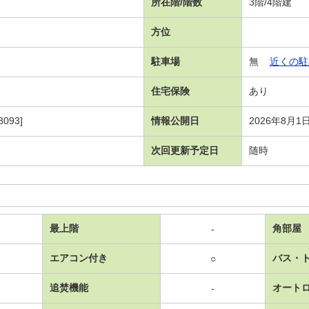
所在階/階数
3階/4階建
方位
駐車場
無
近くの駐
住宅保険
あり
093]
情報公開日
2026年8月1
次回更新予定日
随時
最上階
角部屋
-
エアコン付き
バス・
○
追焚機能
オート
-