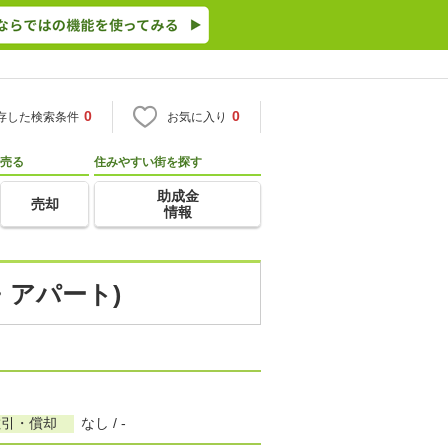
0
0
存した検索条件
お気に入り
売る
住みやすい街を探す
助成金
売却
情報
・アパート)
敷引・償却
なし / -