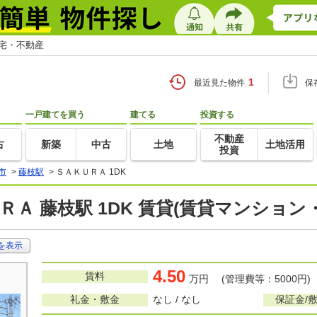
住宅・不動産
1
最近見た物件
保
一戸建てを買う
建てる
投資する
不動産
古
新築
中古
土地
土地活用
投資
市
>
藤枝駅
>
ＳＡＫＵＲＡ 1DK
ＲＡ 藤枝駅 1DK 賃貸(賃貸マンション
を表示
4.50
賃料
万円 (管理費等：5000円)
礼金・敷金
なし / なし
保証金/