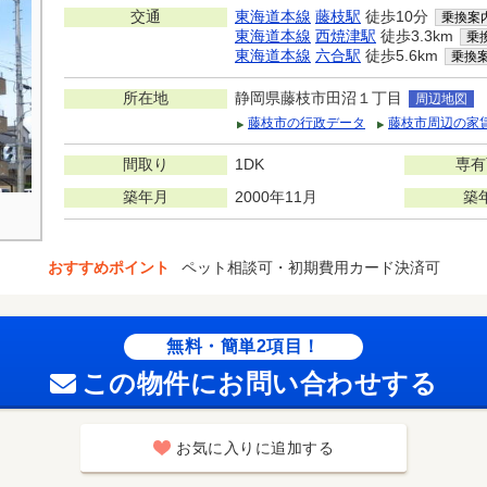
交通
東海道本線
藤枝駅
徒歩10分
乗換案
東海道本線
西焼津駅
徒歩3.3km
乗
東海道本線
六合駅
徒歩5.6km
乗換
所在地
静岡県藤枝市田沼１丁目
周辺地図
藤枝市の行政データ
藤枝市周辺の家
間取り
1DK
専有
築年月
2000年11月
築
おすすめポイント
ペット相談可・初期費用カード決済可
無料・簡単2項目！
この物件にお問い合わせする
お気に入りに追加する