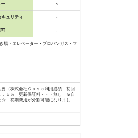
ニー
○
セキュリティ
-
居可
-
置き場・エレベーター・プロパンガス・フ
入要（株式会社Ｃａｓａ利用必須 初回
１．５％ 更新保証料・・・無し ※自
☆☆ 初期費用が分割可能になりまし