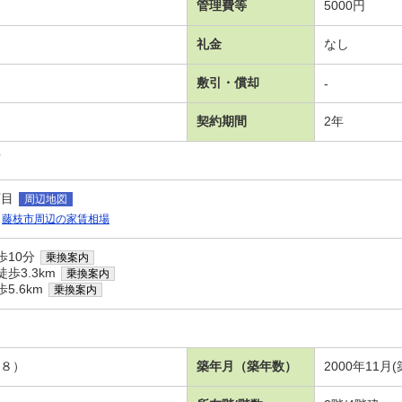
管理費等
5000円
礼金
なし
敷引・償却
-
契約期間
2年
可
丁目
周辺地図
藤枝市周辺の家賃相場
歩10分
乗換案内
歩3.3km
乗換案内
5.6km
乗換案内
洋８）
築年月（築年数）
2000年11月(