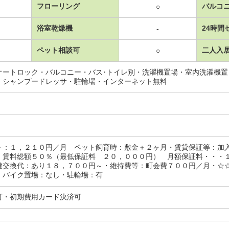
フローリング
バルコ
○
浴室乾燥機
24時間
-
ペット相談可
二人入
○
オートロック・バルコニー・バス･トイレ別・洗濯機置場・室内洗濯機
・シャンプードレッサ・駐輪場・インターネット無料
ト：１，２１０円／月 ペット飼育時：敷金＋２ヶ月・賃貸保証等：加
・賃料総額５０％（最低保証料 ２０，０００円） 月額保証料・・・
鍵交換代：あり１８，７００円～・維持費等：町会費７００円／月・☆
・バイク置場：なし・駐輪場：有
可・初期費用カード決済可