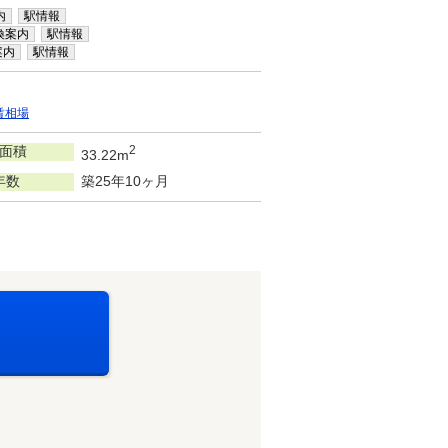
内
駅情報
換案内
駅情報
案内
駅情報
賃相場
面積
2
33.22m
年数
築25年10ヶ月