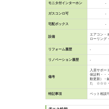
モニタ付インターホン
-
ガスコンロ可
-
宅配ボックス
-
エアコン・
設備
ローリング
リフォーム履歴
-
リノベーション履歴
-
入居サポー
保証料・・
備考
動更新）・
た ☆☆☆
特記事項
ペット相談