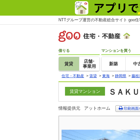
NTTグループ運営の不動産総合サイト goo
借りる
マンションを買う
店舗･
賃貸
新築
中
事業用
住宅・不動産
>
賃貸
>
東海
>
静岡県
>
藤枝
ＳＡＫＵ
賃貸マンション
情報提供元
アットホーム
印刷画面