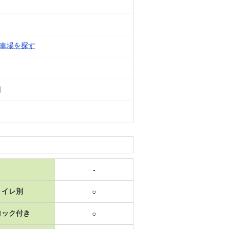
車場を探す
日
-
トイレ別
○
ロック付き
○