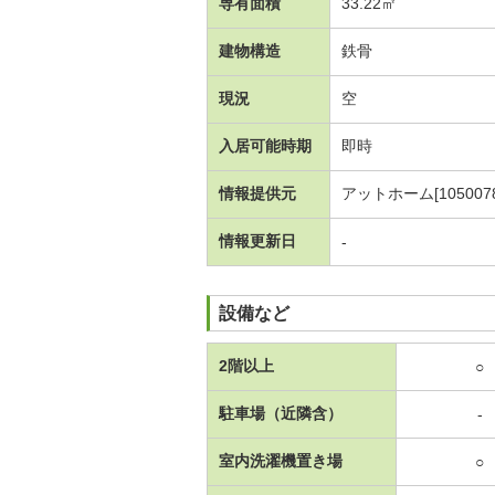
専有面積
33.22㎡
建物構造
鉄骨
現況
空
入居可能時期
即時
情報提供元
アットホーム[1050078
情報更新日
-
設備など
2階以上
○
駐車場（近隣含）
-
室内洗濯機置き場
○