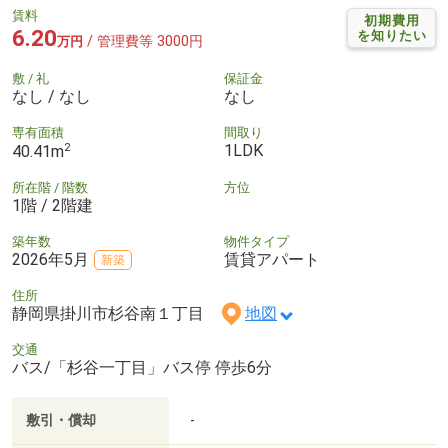
賃料
初期費用
6.20
を知りたい
/ 管理費等 3000円
万円
敷 / 礼
保証金
なし / なし
なし
専有面積
間取り
2
1LDK
40.41m
所在階 / 階数
方位
1階 / 2階建
築年数
物件タイプ
2026年5月
賃貸アパート
新築
住所
静岡県掛川市杉谷南１丁目
地図
交通
バス/「杉谷一丁目」バス停 停歩6分
敷引・償却
-