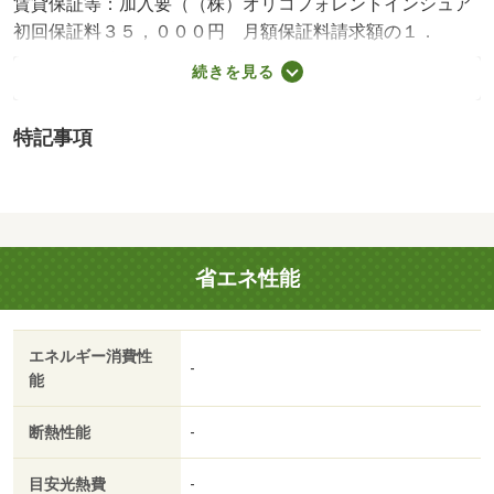
賃貸保証等：加入要（（株）オリコフォレントインシュア
初回保証料３５，０００円 月額保証料請求額の１．
５％）・維持費等：自治会費１，０００円／月・Ｆサポー
続きを見る
トｐｌｕｓ２，４２０円／月・☆お問い合わせは『アライ
ブお部屋探しサポートデスク』まで☆『空室確認』『内見
特記事項
方法』などご不明な点がありましたらお気軽に問合せくだ
さい！・仲介手数料：１．１ヶ月
省エネ性能
エネルギー消費性
-
能
断熱性能
-
目安光熱費
-