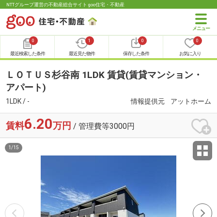
NTTグループ運営の不動産総合サイト goo住宅・不動産
0
1
0
0
最近検索した条件
最近見た物件
保存した条件
お気に入り
ＬＯＴＵＳ杉谷南 1LDK 賃貸(賃貸マンション・
アパート)
1LDK / -
情報提供元
アットホーム
6.20
賃料
万円
/ 管理費等3000円
1
/
15