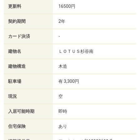
更新料
16500円
契約期間
2年
カード決済
-
建物名
ＬＯＴＵＳ杉谷南
建物構造
木造
駐車場
有 3,300円
現況
空
入居可能時期
即時
住宅保険
あり