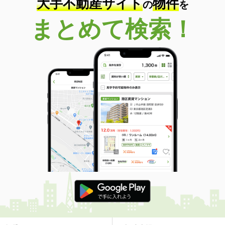
大手不動産サイト
物件
の
を
まとめて検索！