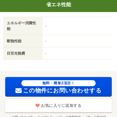
省エネ性能
い。静岡南店のスタッフは社歴が長く物件を熟知している
ので、きっとあなたのお力になれます！条件交渉はお気軽
にスタッフまでお申し付けください！・賃貸保証等：加入
エネルギー消費性
要（初回保証料５０％、最低保証料２００００円、毎月：
-
能
一律５５０円、毎年：１００００円）・維持費等：ペット
飼育時家賃プラス３，０００円／月・ペット飼育可（飼育
断熱性能
-
時家賃＋３，０００円・敷金１ヵ月増）。角部屋で窓が多
くて、南向きで日当たり良好。バルコニーも２部屋にまた
目安光熱費
-
がっており広く、洗濯物もたくさん干せます。エアコン、
シャワー付き洗面台付き。・バイク置場：なし・駐輪場：
有/退去準備金 57200円/害虫駆除費用 22000円
無料・簡単2項目！
この物件にお問い合わせする
お気に入りに追加する