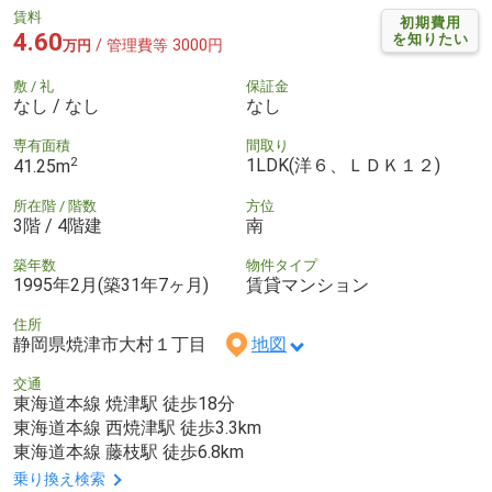
賃料
初期費用
4.60
を知りたい
/ 管理費等 3000円
万円
敷 / 礼
保証金
なし / なし
なし
専有面積
間取り
2
1LDK(洋６、ＬＤＫ１２)
41.25m
所在階 / 階数
方位
3階 / 4階建
南
築年数
物件タイプ
1995年2月(築31年7ヶ月)
賃貸マンション
住所
静岡県焼津市大村１丁目
地図
交通
東海道本線 焼津駅 徒歩18分
東海道本線 西焼津駅 徒歩3.3km
東海道本線 藤枝駅 徒歩6.8km
乗り換え検索