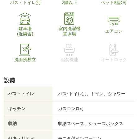
バス・トイレ別
2階以上
ペット相談可
駐車場
室内洗濯機
エアコン
(近隣含)
置き場
洗面所独立
追焚機能
オートロック
設備
バス・トイレ
バス･トイレ別、トイレ、シャワー
キッチン
ガスコンロ可
収納
収納スペース、シューズボックス
セキュリティ
モニタ付インターホン