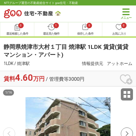
NTTグループ運営の不動産総合サイト goo住宅・不動産
0
1
0
0
最近検索した条件
最近見た物件
保存した条件
お気に入り
静岡県焼津市大村１丁目 焼津駅 1LDK 賃貸(賃貸
マンション・アパート)
1LDK / 焼津駅
情報提供元
アットホーム
4.60
賃料
万円
/ 管理費等3000円
1
/
16