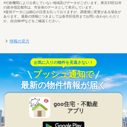
※行政機関により公表していない地域及びデータがございます。東京23区以外
の政令指定都市は、市全体のデータとして表示しています。
※提供データには細心の注意を払っておりますが、調査後に変更がある場合が
あります。 最新の情報につきましては各市区役所までお問い合わせいただく
か、自治体HPなどをご確認ください。
情報の見方
お気に入りの物件を見逃さない！
プッシュ通知で
最新の物件情報が届く
goo住宅・不動産
アプリ