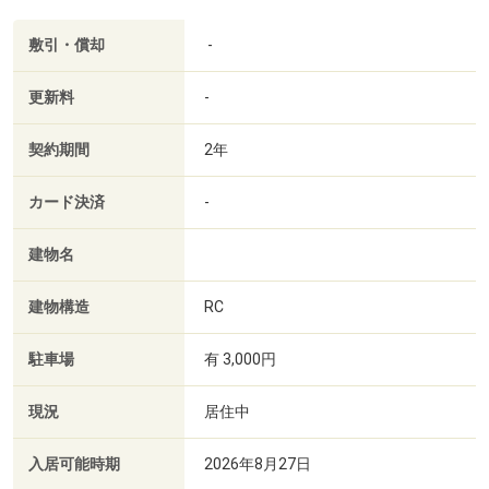
敷引・償却
-
更新料
-
契約期間
2年
カード決済
-
建物名
建物構造
RC
駐車場
有 3,000円
現況
居住中
入居可能時期
2026年8月27日