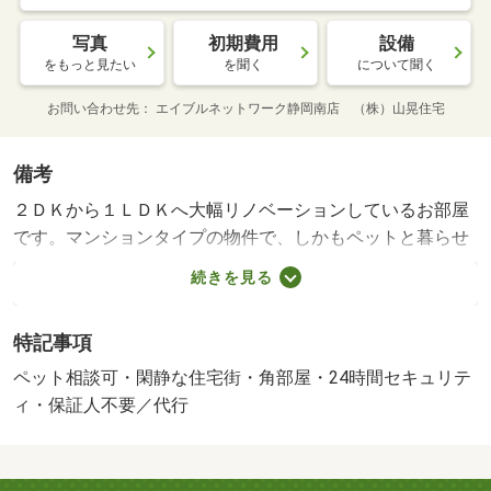
写真
初期費用
設備
をもっと見たい
を聞く
について聞く
お問い合わせ先
エイブルネットワーク静岡南店 （株）山晃住宅
備考
２ＤＫから１ＬＤＫへ大幅リノベーションしているお部屋
です。マンションタイプの物件で、しかもペットと暮らせ
るお部屋です（ペット飼育時家賃＋３，０００円・敷金１
続きを見る
ヵ月増）。角部屋だから窓が多くて、南向きで日当たり良
好ですよ。バルコニーも２部屋にまたがっており広く、洗
特記事項
濯物もたくさん干せます。エアコン、シャワー付き洗面台
付き。エイブルネットワーク静岡南店は、駿河区を中心
ペット相談可・閑静な住宅街・角部屋・24時間セキュリテ
に、葵区・清水区又焼津・藤枝市と多数取り扱いをしてお
ィ・保証人不要／代行
ります。ＪＲ静岡駅の【南側】徒歩２分の場所（エスパテ
ィオビルの１階）にあり、お客様用駐車場も完備しており
ますので、お車でも、電車でもお気軽にお立ち寄りくださ