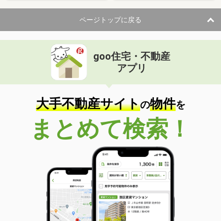
ページトップに戻る
goo住宅・不動産
アプリ
大手不動産サイト
物件
の
を
まとめて検索！