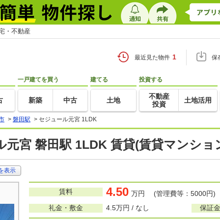
住宅・不動産
1
最近見た物件
保
一戸建てを買う
建てる
投資する
不動産
古
新築
中古
土地
土地活用
投資
市
>
磐田駅
>
セジュール元宮 1LDK
元宮 磐田駅 1LDK 賃貸(賃貸マンショ
を表示
4.50
賃料
万円 (管理費等：5000円)
礼金・敷金
4.5万円 / なし
保証金