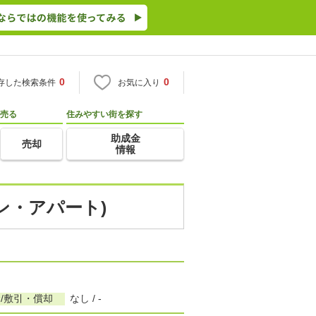
0
0
存した検索条件
お気に入り
売る
住みやすい街を探す
助成金
売却
情報
ン・アパート)
/敷引・償却
なし / -