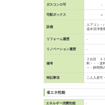
ガスコンロ可
-
宅配ボックス
○
エアコン・
設備
温水洗浄便
リフォーム履歴
-
リノベーション履歴
-
２台目 ３
備考
料・・・賃
～・静岡県の
特記事項
二人入居可
省エネ性能
エネルギー消費性能
-