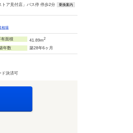
ストア見付店」バス停 停歩2分
乗換案内
賃相場
専有面積
2
41.89m
築年数
築28年6ヶ月
ード決済可