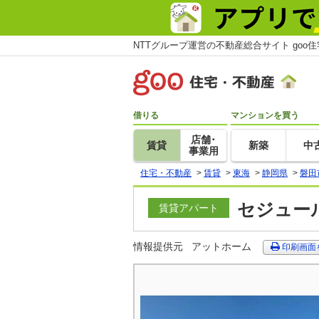
NTTグループ運営の不動産総合サイト goo
借りる
マンションを買う
店舗･
賃貸
新築
中
事業用
住宅・不動産
>
賃貸
>
東海
>
静岡県
>
磐田
セジュール
賃貸アパート
情報提供元
アットホーム
印刷画面