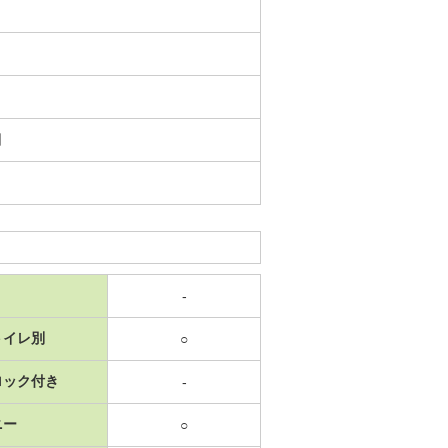
日
-
トイレ別
○
ロック付き
-
ニー
○