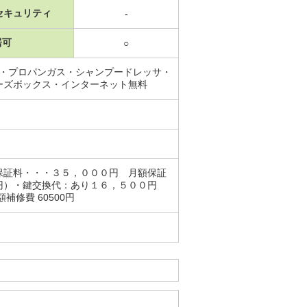
セキュリティ
-
居可
○
子・プロパンガス・シャンプードレッサ・
ーズボックス・インターネット無料
保証料・・・３５，０００円 月額保証
円）・鍵交換代：あり１６，５００円
修費 60500円