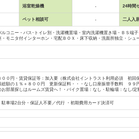
浴室乾燥機
24時間
-
ペット相談可
二人入
-
バルコニー・バス･トイレ別・洗濯機置場・室内洗濯機置き場・ＢＳ端
座・モニタ付インターホン・宅配ＢＯＸ・床下収納・洗面所独立・シュ
３００円・賃貸保証等：加入要（株式会社イントラスト利用必須 初回
料総額の１％＋８００円 更新保証料・・・なし口座振替手数料 ９９
お部屋探しはルームズ賃貸へ！・バイク置場：なし・駐輪場：なし/定額補
・駐車場2台分・保証人不要／代行 ・初期費用カード決済可