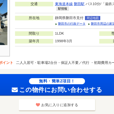
交通
東海道本線
磐田駅
バス10分/「遠鉄
駅情報
所在地
静岡県磐田市見付
周辺地図
磐田市の行政データ
磐田市周辺の家
間取り
1LDK
築年月
1998年3月
ポイント
二人入居可・駐車場2台分・保証人不要／代行 ・初期費用カ
無料・簡単2項目！
この物件にお問い合わせする
お気に入りに追加する