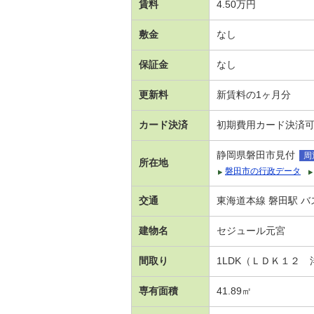
賃料
4.50万円
敷金
なし
保証金
なし
更新料
新賃料の1ヶ月分
カード決済
初期費用カード決済
静岡県磐田市見付
周
所在地
磐田市の行政データ
交通
東海道本線 磐田駅 バ
建物名
セジュール元宮
間取り
1LDK（ＬＤＫ１２ 
専有面積
41.89㎡