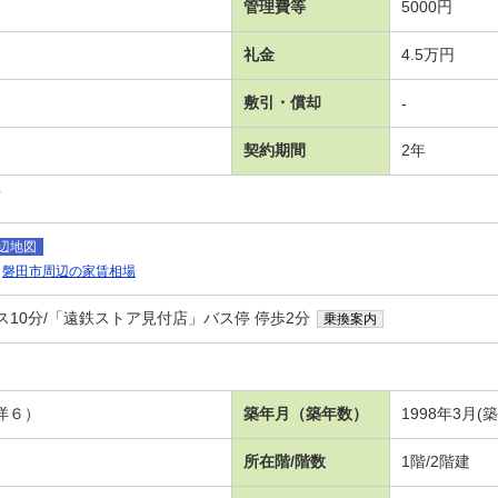
管理費等
5000円
礼金
4.5万円
敷引・償却
-
契約期間
2年
可
辺地図
磐田市周辺の家賃相場
ス10分/「遠鉄ストア見付店」バス停 停歩2分
乗換案内
洋６）
築年月（築年数）
1998年3月(
所在階/階数
1階/2階建