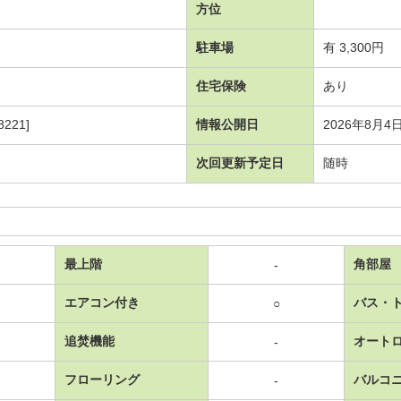
方位
駐車場
有 3,300円
住宅保険
あり
221]
情報公開日
2026年8月4
次回更新予定日
随時
最上階
角部屋
-
エアコン付き
バス・
○
追焚機能
オート
-
フローリング
バルコ
-