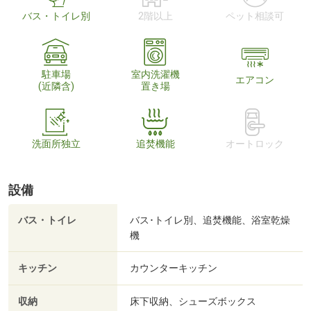
バス・トイレ別
2階以上
ペット相談可
駐車場
室内洗濯機
エアコン
(近隣含)
置き場
洗面所独立
追焚機能
オートロック
設備
バス・トイレ
バス･トイレ別、追焚機能、浴室乾燥
機
キッチン
カウンターキッチン
収納
床下収納、シューズボックス