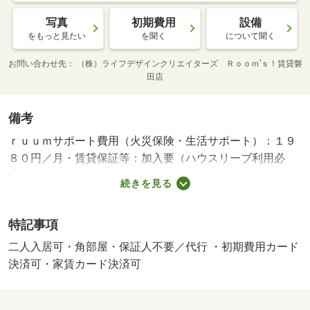
写真
初期費用
設備
をもっと見たい
を聞く
について聞く
お問い合わせ先
（株）ライフデザインクリエイターズ Ｒｏｏｍ’ｓ！賃貸磐
田店
備考
ｒｕｕｍサポート費用（火災保険・生活サポート）：１９
８０円／月・賃貸保証等：加入要（ハウスリーブ利用必
須 初回保証料・・・２２，０００円 月額保証料・・・
続きを見る
月額総賃料の２．２％口座振替手数料 １７０円）・鍵交
換代：あり３，３００円～・維持費等：町会費５００円／
特記事項
月・静岡県のお部屋探しはルームズ賃貸へ！・バイク置
場：なし・駐輪場：有/定額補修費 60000円
二人入居可・角部屋・保証人不要／代行 ・初期費用カード
決済可・家賃カード決済可