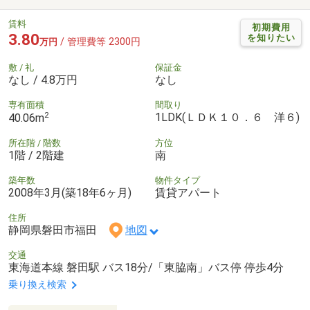
賃料
初期費用
3.80
を知りたい
/ 管理費等 2300円
万円
敷 / 礼
保証金
なし / 4.8万円
なし
専有面積
間取り
2
1LDK(ＬＤＫ１０．６ 洋６)
40.06m
所在階 / 階数
方位
1階 / 2階建
南
築年数
物件タイプ
2008年3月(築18年6ヶ月)
賃貸アパート
住所
静岡県磐田市福田
地図
交通
東海道本線 磐田駅 バス18分/「東脇南」バス停 停歩4分
乗り換え検索