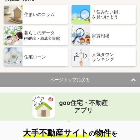
「住みたい街」
住まいのコラム
を見つけよう
暮らしのデータ
家賃相場
(補助金・助成金情報)
人気タウン
住宅ローン
ランキング
ページトップに戻る
goo住宅・不動産
アプリ
大手不動産サイト
物件
の
を