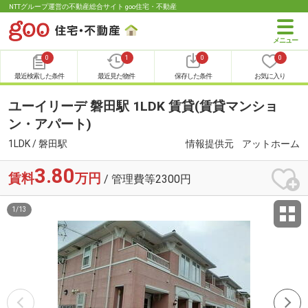
NTTグループ運営の不動産総合サイト goo住宅・不動産
0
1
0
0
最近検索した条件
最近見た物件
保存した条件
お気に入り
ユーイリーデ 磐田駅 1LDK 賃貸(賃貸マンショ
ン・アパート)
1LDK / 磐田駅
情報提供元
アットホーム
3.80
賃料
万円
/ 管理費等2300円
1
/
13