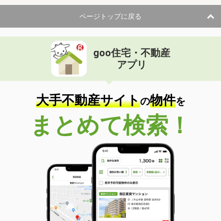
ページトップに戻る
goo住宅・不動産
アプリ
大手不動産サイト
物件
の
を
まとめて検索！