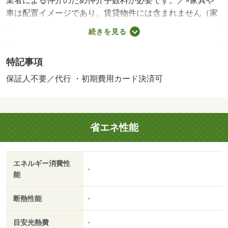
業者による仲介のため仲介手数料が必要です。／※家具や
車は配置イメージであり、賃貸物件には含まれません（家
具家電付等を除く）。・賃貸保証等：加入要（【個人契
続きを見る
約】 初回契約事務手数料：３３，０００円（税込）、月
額保証料：賃料等の２％、保証会社：積水ハウスシャーメ
特記事項
ゾンパートナーズ）・維持費等：シャーメゾンライフＳＵ
ＰＰＯＲＴ２４月額１，３２０円／月・町内会費月額１，
保証人不要／代行 ・初期費用カード決済可
５００円／月・無料Ｗｉ－Ｆｉ導入済み！入居開始日から
インターネット使い放題です！・駐輪場：なし・仲介手数
料：１．１ヶ月/鍵交換費用 14300円/ハウスクリーニング
省エネ性能
費 73700円/エアコンクリーニング費用(退去時) 16500円
エネルギー消費性
-
能
断熱性能
-
目安光熱費
-