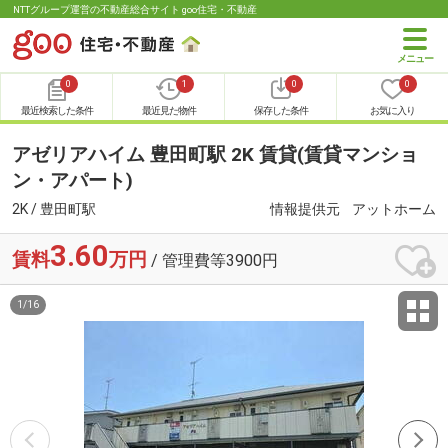
NTTグループ運営の不動産総合サイト goo住宅・不動産
0
1
0
0
最近検索した条件
最近見た物件
保存した条件
お気に入り
アゼリアハイム 豊田町駅 2K 賃貸(賃貸マンショ
ン・アパート)
2K / 豊田町駅
情報提供元
アットホーム
3.60
賃料
万円
/ 管理費等3900円
1
/
16