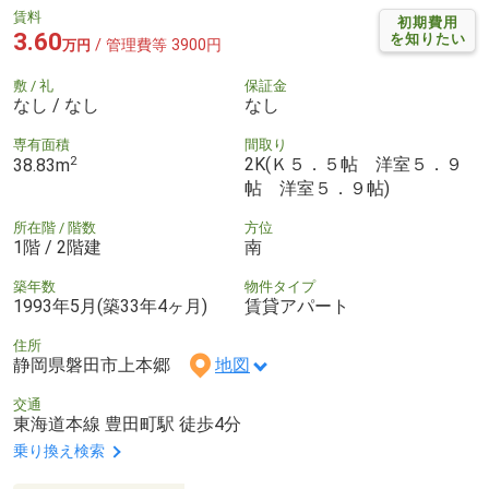
賃料
初期費用
3.60
を知りたい
/ 管理費等 3900円
万円
敷 / 礼
保証金
なし / なし
なし
専有面積
間取り
2
2K(Ｋ５．５帖 洋室５．９
38.83m
帖 洋室５．９帖)
所在階 / 階数
方位
1階 / 2階建
南
築年数
物件タイプ
1993年5月(築33年4ヶ月)
賃貸アパート
住所
静岡県磐田市上本郷
地図
交通
東海道本線 豊田町駅 徒歩4分
乗り換え検索