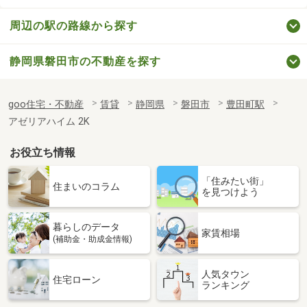
周辺の駅の路線から探す
静岡県磐田市の不動産を探す
goo住宅・不動産
賃貸
静岡県
磐田市
豊田町駅
アゼリアハイム 2K
お役立ち情報
「住みたい街」
住まいのコラム
を見つけよう
暮らしのデータ
家賃相場
(補助金・助成金情報)
人気タウン
住宅ローン
ランキング