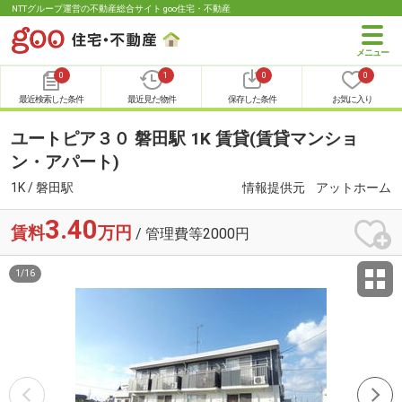
NTTグループ運営の不動産総合サイト goo住宅・不動産
0
1
0
0
最近検索した条件
最近見た物件
保存した条件
お気に入り
ユートピア３０ 磐田駅 1K 賃貸(賃貸マンショ
ン・アパート)
1K / 磐田駅
情報提供元
アットホーム
3.40
賃料
万円
/ 管理費等2000円
1
/
16