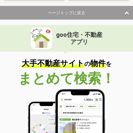
ページトップに戻る
goo住宅・不動産
アプリ
大手不動産サイト
物件
の
を
まとめて検索！