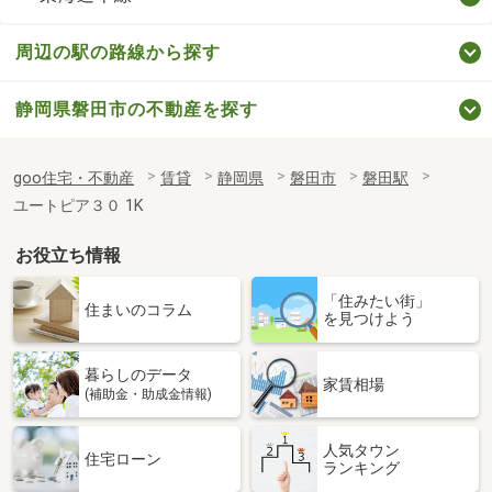
周辺の駅の路線から探す
静岡県磐田市の不動産を探す
goo住宅・不動産
賃貸
静岡県
磐田市
磐田駅
ユートピア３０ 1K
お役立ち情報
「住みたい街」
住まいのコラム
を見つけよう
暮らしのデータ
家賃相場
(補助金・助成金情報)
人気タウン
住宅ローン
ランキング