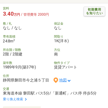
賃料
初期費用
3.40
を知りたい
/ 管理費等 2000円
万円
敷 / 礼
保証金
なし / なし
なし
専有面積
間取り
2
1K(洋８)
24.8m
所在階 / 階数
方位
2階 / 2階建
南
築年数
物件タイプ
1989年9月(築37年)
賃貸アパート
住所
静岡県磐田市今之浦５丁目
地図
交通
東海道本線 磐田駅 バス5分/「新通町」バス停 停歩5分
乗り換え検索