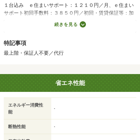
１台込み ｅ住まいサポート：１２１０円／月、ｅ住まい
サポート初回手数料：３８５０円／初回・賃貸保証等：加
入要（株式会社クレディセゾン利用必須 初回保証
続きを見る
料・・・賃料総額の５０％（最低保証料２０，０００
円） 月額保証料・・・賃料総額の１．５％（最低保証料
特記事項
５００円）口座振替手数料 ２２０円）・鍵交換代：あり
１２，１００円～・維持費等：町会費８００円／月・静岡
最上階・保証人不要／代行
県のお部屋探しはルームズ賃貸へ！・バイク置場：なし・
駐輪場：なし/定額補修費 50000円
省エネ性能
エネルギー消費性
-
能
断熱性能
-