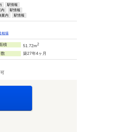
内
駅情報
案内
駅情報
換案内
駅情報
賃相場
面積
2
51.72m
年数
築27年4ヶ月
済可