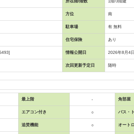
所在階/階数
1階/3階建
方位
南
駐車場
有 無料
住宅保険
あり
493]
情報公開日
2026年8月4
次回更新予定日
随時
最上階
角部屋
-
エアコン付き
バス・
○
追焚機能
オート
○