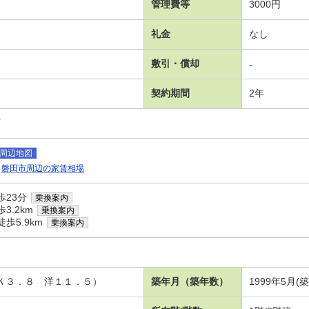
管理費等
3000円
礼金
なし
敷引・償却
-
契約期間
2年
可
周辺地図
磐田市周辺の家賃相場
歩23分
乗換案内
3.2km
乗換案内
歩5.9km
乗換案内
 Ｋ３．８ 洋１１．５）
築年月（築年数）
1999年5月(