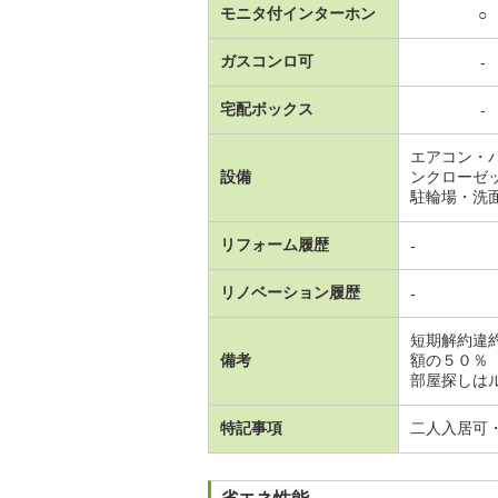
モニタ付インターホン
○
ガスコンロ可
-
宅配ボックス
-
エアコン・
設備
ンクローゼ
駐輪場・洗
リフォーム履歴
-
リノベーション履歴
-
短期解約違
備考
額の５０％
部屋探しはル
特記事項
二人入居可