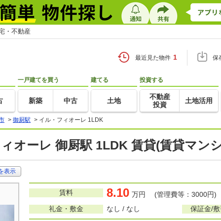
住宅・不動産
1
最近見た物件
保
一戸建てを買う
建てる
投資する
不動産
古
新築
中古
土地
土地活用
投資
市
>
御厨駅
>
イル・フィオーレ 1LDK
ィオーレ 御厨駅 1LDK 賃貸(賃貸マン
を表示
8.10
賃料
万円 (管理費等：3000円)
礼金・敷金
なし / なし
保証金/