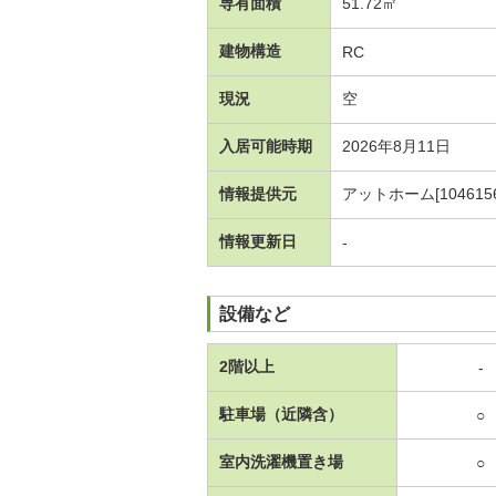
専有面積
51.72㎡
建物構造
RC
現況
空
入居可能時期
2026年8月11日
情報提供元
アットホーム[1046156
情報更新日
-
設備など
2階以上
-
駐車場（近隣含）
○
室内洗濯機置き場
○