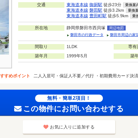
交通
東海道本線
御厨駅
徒歩23分
乗換案
東海道本線
磐田駅
徒歩3.2km
乗換
東海道本線
豊田町駅
徒歩5.9km
乗
所在地
静岡県磐田市西貝塚
周辺地図
磐田市の行政データ
磐田市周辺の家
間取り
1LDK
専有
築年月
1999年5月
築
すすめポイント
二人入居可・保証人不要／代行 ・初期費用カード決
無料・簡単2項目！
この物件にお問い合わせする
お気に入りに追加する