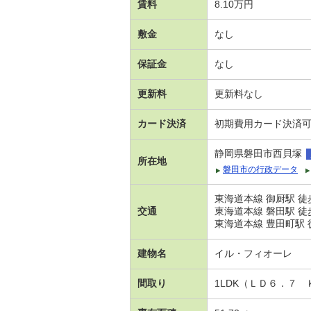
賃料
8.10万円
敷金
なし
保証金
なし
更新料
更新料なし
カード決済
初期費用カード決済
静岡県磐田市西貝塚
所在地
磐田市の行政データ
東海道本線 御厨駅 徒
交通
東海道本線 磐田駅 徒歩
東海道本線 豊田町駅 徒
建物名
イル・フィオーレ
間取り
1LDK（ＬＤ６．７