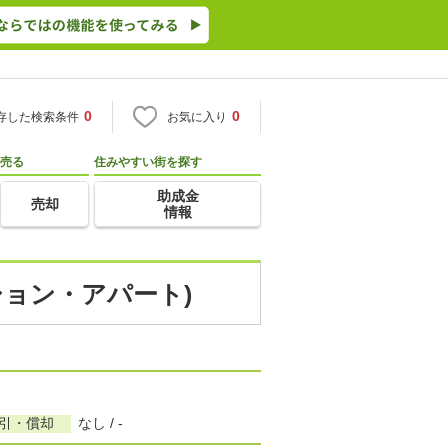
0
0
存した検索条件
お気に入り
売る
住みやすい街を探す
助成金
売却
情報
ション・アパート)
敷引・償却
なし / -