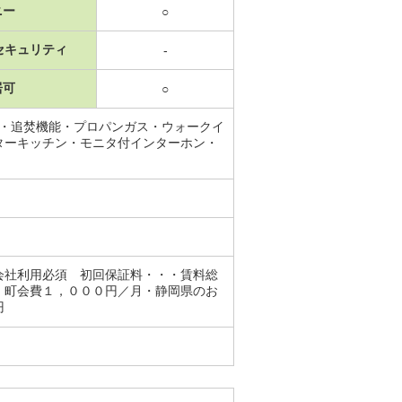
ニー
○
セキュリティ
-
居可
○
子・追焚機能・プロパンガス・ウォークイ
ターキッチン・モニタ付インターホン・
会社利用必須 初回保証料・・・賃料総
：町会費１，０００円／月・静岡県のお
円