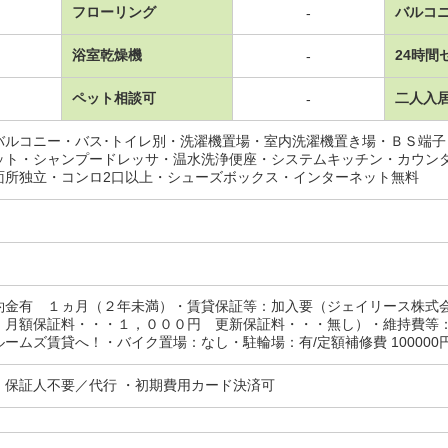
フローリング
バルコ
-
浴室乾燥機
24時間
-
ペット相談可
二人入
-
バルコニー・バス･トイレ別・洗濯機置場・室内洗濯機置き場・ＢＳ端
ット・シャンプードレッサ・温水洗浄便座・システムキッチン・カウン
面所独立・コンロ2口以上・シューズボックス・インターネット無料
約金有 １ヵ月（２年未満）・賃貸保証等：加入要（ジェイリース株式
 月額保証料・・・１，０００円 更新保証料・・・無し）・維持費等
ームズ賃貸へ！・バイク置場：なし・駐輪場：有/定額補修費 100000
・保証人不要／代行 ・初期費用カード決済可