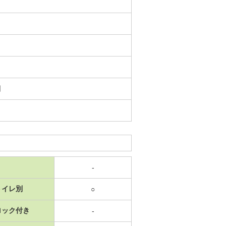
日
-
トイレ別
○
ロック付き
-