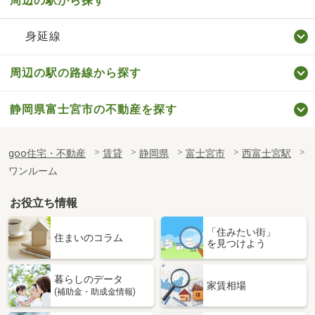
周辺の駅から探す
身延線
周辺の駅の路線から探す
静岡県富士宮市の不動産を探す
goo住宅・不動産
賃貸
静岡県
富士宮市
西富士宮駅
ワンルーム
お役立ち情報
「住みたい街」
住まいのコラム
を見つけよう
暮らしのデータ
家賃相場
(補助金・助成金情報)