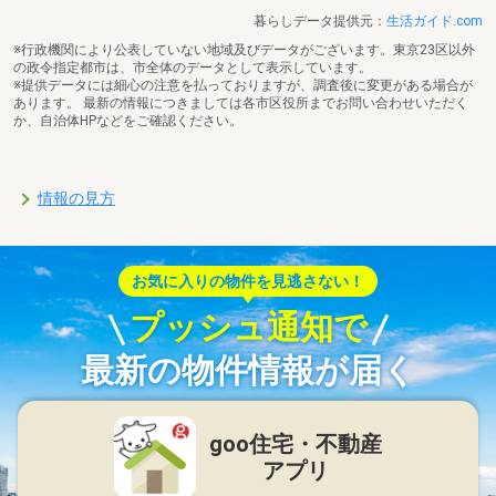
暮らしデータ提供元：
生活ガイド.com
※行政機関により公表していない地域及びデータがございます。東京23区以外
の政令指定都市は、市全体のデータとして表示しています。
※提供データには細心の注意を払っておりますが、調査後に変更がある場合が
あります。 最新の情報につきましては各市区役所までお問い合わせいただく
か、自治体HPなどをご確認ください。
情報の見方
お気に入りの物件を見逃さない！
プッシュ通知で
最新の物件情報が届く
goo住宅・不動産
アプリ