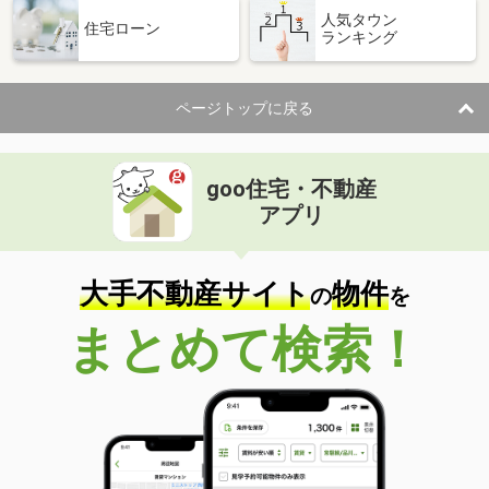
人気タウン
住宅ローン
ランキング
ページトップに戻る
goo住宅・不動産
アプリ
大手不動産サイト
物件
の
を
まとめて検索！