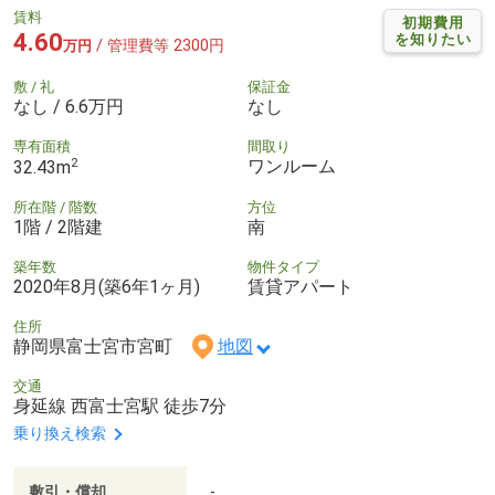
賃料
初期費用
4.60
を知りたい
/ 管理費等 2300円
万円
敷 / 礼
保証金
なし / 6.6万円
なし
専有面積
間取り
2
ワンルーム
32.43m
所在階 / 階数
方位
1階 / 2階建
南
築年数
物件タイプ
2020年8月(築6年1ヶ月)
賃貸アパート
住所
静岡県富士宮市宮町
地図
交通
身延線 西富士宮駅 徒歩7分
乗り換え検索
敷引・償却
-