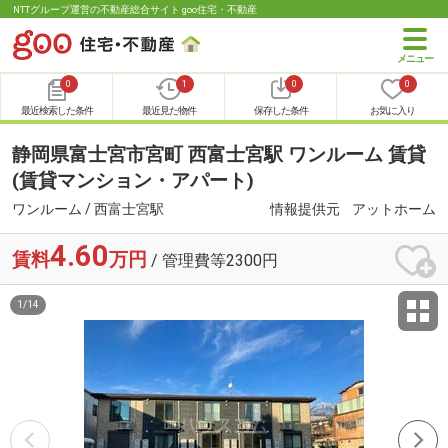
NTTグループ運営の不動産総合サイト goo住宅・不動産
0
1
0
0
最近検索した条件
最近見た物件
保存した条件
お気に入り
静岡県富士宮市宮町 西富士宮駅 ワンルーム 賃貸
(賃貸マンション・アパート)
ワンルーム / 西富士宮駅
情報提供元
アットホーム
4.60
賃料
万円
/ 管理費等2300円
1
/
14