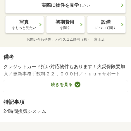
実際に物件を見学
したい
写真
初期費用
設備
をもっと見たい
を聞く
について聞く
お問い合わせ先
ハウスコム静岡（株） 富士店
備考
クレジットカード払い対応物件もあります！火災保険要加
入／更新事務手数料２２，０００円／ｒｕｕｍサポート
（月額１９８０円、税込）が必要です。／鍵セット費３，
続きを見る
３００円 室内清掃費用 ５００００円・賃貸保証等：加
入要（ハウスリーブ 契約時保証委託料：２２，０００円
特記事項
／月額保証委託料：賃料総額の２．２％又は５．５％）・
維持費等：町内会費７００円／月・こちらは浴室乾燥機が
24時間換気システム
おすすめの物件で、部屋干しの見た目も気になりません。
魅力的な駅近の物件で、駅まで徒歩７分です。お部屋の面