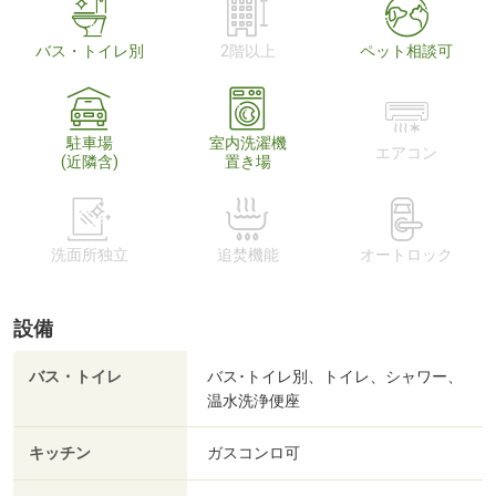
バス・トイレ別
2階以上
ペット相談可
駐車場
室内洗濯機
エアコン
(近隣含)
置き場
洗面所独立
追焚機能
オートロック
設備
バス・トイレ
バス･トイレ別、トイレ、シャワー、
温水洗浄便座
キッチン
ガスコンロ可