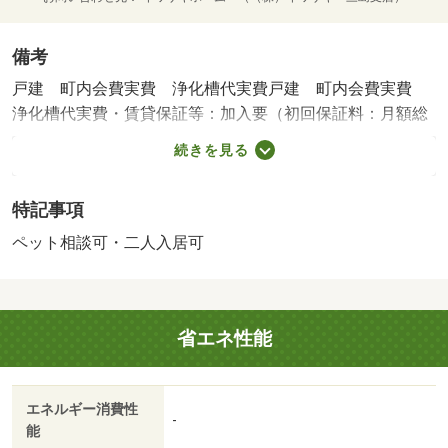
備考
戸建 町内会費実費 浄化槽代実費戸建 町内会費実費
浄化槽代実費・賃貸保証等：加入要（初回保証料：月額総
家賃の５０％で、 更新保証料１２，０００円／年ｏｒ月
続きを見る
額９００円）・維持費等：２４時間サポート１，１００円
／月・ペット条件：小型犬可／猫可・２階建て戸建 全室
特記事項
洋間です ペット相談可 町内会費実費 浄化槽代実費・
バイク置場：なし・駐輪場：なし・仲介手数料：１．１ヶ
ペット相談可・二人入居可
月/定額クリーニング費 70000円
省エネ性能
エネルギー消費性
-
能