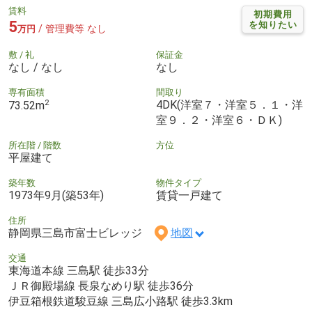
賃料
初期費用
5
を知りたい
/ 管理費等 なし
万円
敷 / 礼
保証金
なし / なし
なし
専有面積
間取り
2
4DK(洋室７・洋室５．１・洋
73.52m
室９．２・洋室６・ＤＫ)
所在階 / 階数
方位
平屋建て
築年数
物件タイプ
1973年9月(築53年)
賃貸一戸建て
住所
静岡県三島市富士ビレッジ
地図
交通
東海道本線 三島駅 徒歩33分
ＪＲ御殿場線 長泉なめり駅 徒歩36分
伊豆箱根鉄道駿豆線 三島広小路駅 徒歩3.3km