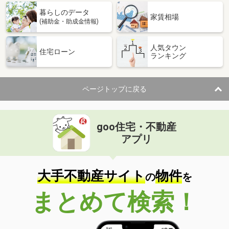
暮らしのデータ
家賃相場
(補助金・助成金情報)
人気タウン
住宅ローン
ランキング
ページトップに戻る
goo住宅・不動産
アプリ
大手不動産サイト
物件
の
を
まとめて検索！