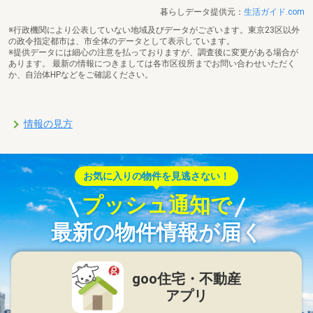
暮らしデータ提供元：
生活ガイド.com
※行政機関により公表していない地域及びデータがございます。東京23区以外
の政令指定都市は、市全体のデータとして表示しています。
※提供データには細心の注意を払っておりますが、調査後に変更がある場合が
あります。 最新の情報につきましては各市区役所までお問い合わせいただく
か、自治体HPなどをご確認ください。
情報の見方
お気に入りの物件を見逃さない！
プッシュ通知で
最新の物件情報が届く
goo住宅・不動産
アプリ