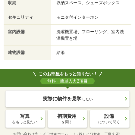
収納
収納スペース、シューズボックス
セキュリティ
モニタ付インターホン
室内設備
洗濯機置場、フローリング、室内洗
濯機置き場
建物設備
給湯
このお部屋をもっと知りたい！
無料・簡単入力2項目
実際に物件を見学
したい
写真
初期費用
設備
をもっと見たい
を聞く
について聞く
お問い合わせ先
イワサキホーム （（株）イワサキ 三島支店）