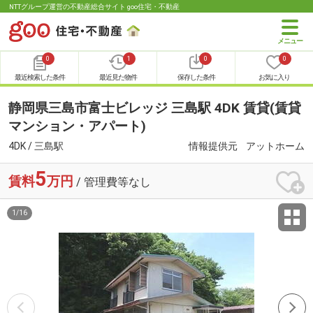
NTTグループ運営の不動産総合サイト goo住宅・不動産
0
1
0
0
最近検索した条件
最近見た物件
保存した条件
お気に入り
静岡県三島市富士ビレッジ 三島駅 4DK 賃貸(賃貸
マンション・アパート)
4DK / 三島駅
情報提供元
アットホーム
5
賃料
万円
/ 管理費等なし
1
/
16