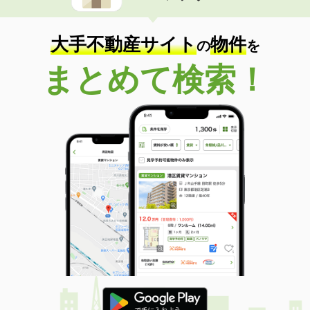
大手不動産サイト
物件
の
を
まとめて検索！