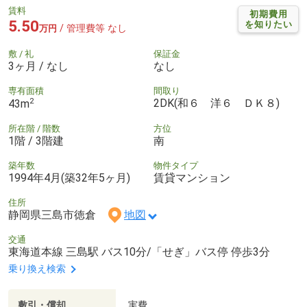
賃料
初期費用
5.50
を知りたい
/ 管理費等 なし
万円
敷 / 礼
保証金
3ヶ月 / なし
なし
専有面積
間取り
2
2DK(和６ 洋６ ＤＫ８)
43m
所在階 / 階数
方位
1階 / 3階建
南
築年数
物件タイプ
1994年4月(築32年5ヶ月)
賃貸マンション
住所
静岡県三島市徳倉
地図
交通
東海道本線 三島駅 バス10分/「せぎ」バス停 停歩3分
乗り換え検索
敷引・償却
実費