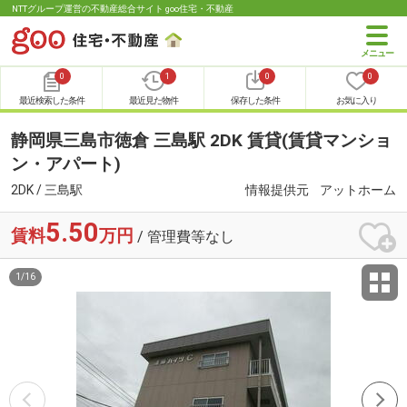
NTTグループ運営の不動産総合サイト goo住宅・不動産
0
1
0
0
最近検索した条件
最近見た物件
保存した条件
お気に入り
静岡県三島市徳倉 三島駅 2DK 賃貸(賃貸マンショ
ン・アパート)
2DK / 三島駅
情報提供元
アットホーム
5.50
賃料
万円
/ 管理費等なし
1
/
16