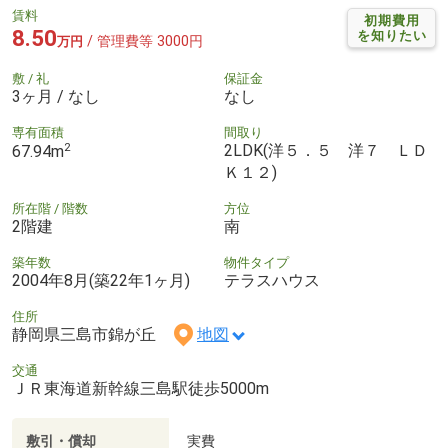
賃料
初期費用
8.50
を知りたい
/ 管理費等 3000円
万円
敷 / 礼
保証金
3ヶ月 / なし
なし
専有面積
間取り
2
2LDK(洋５．５ 洋７ ＬＤ
67.94m
Ｋ１２)
所在階 / 階数
方位
2階建
南
築年数
物件タイプ
2004年8月(築22年1ヶ月)
テラスハウス
住所
静岡県三島市錦が丘
地図
交通
ＪＲ東海道新幹線三島駅徒歩5000m
敷引・償却
実費