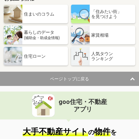
「住みたい街」
住まいのコラム
を見つけよう
暮らしのデータ
家賃相場
(補助金・助成金情報)
人気タウン
住宅ローン
ランキング
ページトップに戻る
goo住宅・不動産
アプリ
大手不動産サイト
物件
の
を