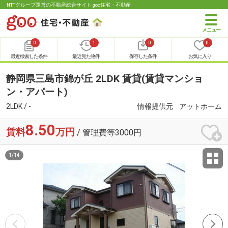
NTTグループ運営の不動産総合サイト goo住宅・不動産
0
1
0
0
最近検索した条件
最近見た物件
保存した条件
お気に入り
静岡県三島市錦が丘 2LDK 賃貸(賃貸マンショ
ン・アパート)
2LDK / -
情報提供元
アットホーム
8.50
賃料
万円
/ 管理費等3000円
1
/
14