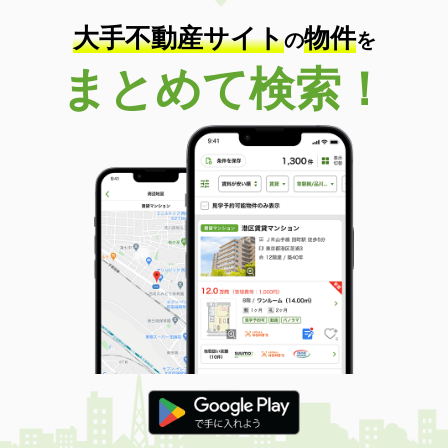
大手不動産サイト
物件
の
を
まとめて検索！