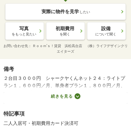
実際に物件を見学
したい
写真
初期費用
設備
をもっと見たい
を聞く
について聞く
お問い合わせ先
Ｒｏｏｍ’ｓ！賃貸 浜松高台店 （株）ライフデザインクリ
エイターズ
備考
２台目３０００円 シャークヤくんネット２４：ライトプ
ラン１，６００円／月、単身者プラン１，８００円／月、
ファミリープラン２，０００円／月のいずれかをお申込み
続きを見る
時にご選択ください。 法人包括保険の場合も駆けつけサ
ービス（９００円／月）必須。クリーニング費用：６５，
特記事項
０００円（税別）、鍵交換費用：２５，０００円（税別）
※解約時、保証金充当し不足分請求 短期解約違約金
二人入居可・初期費用カード決済可
有 １ヵ月（１年未満）・賃貸保証等：加入要（株式会社