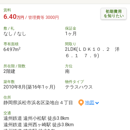
賃料
初期費用
6.40
を知りたい
/ 管理費等 3000円
万円
敷 / 礼
保証金
なし / なし
1ヶ月
専有面積
間取り
2
2LDK(ＬＤＫ１０．２ 洋
64.97m
６．１ ７．９)
所在階 / 階数
方位
2階建
南
築年数
物件タイプ
2010年8月(築16年1ヶ月)
テラスハウス
住所
静岡県浜松市浜名区染地台４丁目
地図
交通
遠州鉄道 遠州小松駅 徒歩3.8km
遠州鉄道 遠州西ヶ崎駅 徒歩3.8km