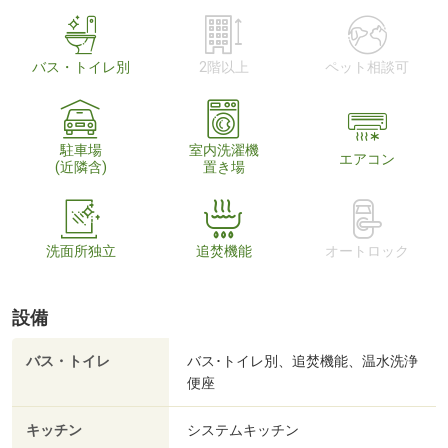
バス・トイレ別
2階以上
ペット相談可
駐車場
室内洗濯機
エアコン
(近隣含)
置き場
洗面所独立
追焚機能
オートロック
設備
バス・トイレ
バス･トイレ別、追焚機能、温水洗浄
便座
キッチン
システムキッチン