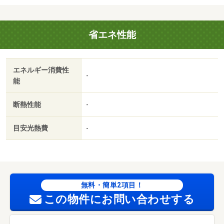
オンテック共済会利用必須 初回保証料・・・賃料総額の
５０％ （学生入居時・初回保証料なし） 月額保証
省エネ性能
料・・・日本人１．５％・外国人２．５％・高齢世帯５．
０％口座振替手数料 ３３０円）・静岡県のお部屋探しは
ルームズ賃貸へ！・バイク置場：なし・駐輪場：有
エネルギー消費性
-
能
断熱性能
-
目安光熱費
-
無料・簡単2項目！
この物件にお問い合わせする