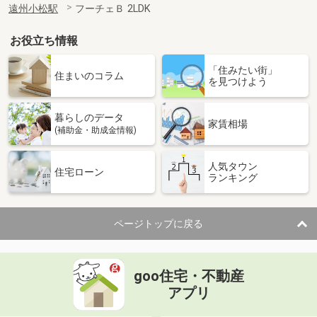
遠州小松駅
フーチェＢ 2LDK
お役立ち情報
「住みたい街」
住まいのコラム
を見つけよう
暮らしのデータ
家賃相場
(補助金・助成金情報)
人気タウン
住宅ローン
ランキング
ページトップに戻る
goo住宅・不動産
アプリ