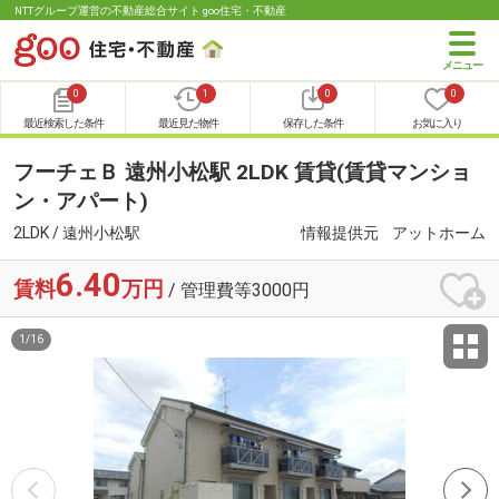
NTTグループ運営の不動産総合サイト goo住宅・不動産
0
1
0
0
最近検索した条件
最近見た物件
保存した条件
お気に入り
フーチェＢ 遠州小松駅 2LDK 賃貸(賃貸マンショ
ン・アパート)
2LDK / 遠州小松駅
情報提供元
アットホーム
6.40
賃料
万円
/ 管理費等3000円
1
/
16