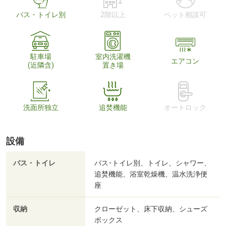
バス・トイレ別
2階以上
ペット相談可
駐車場
室内洗濯機
エアコン
(近隣含)
置き場
洗面所独立
追焚機能
オートロック
設備
バス・トイレ
バス･トイレ別、トイレ、シャワー、
追焚機能、浴室乾燥機、温水洗浄便
座
収納
クローゼット、床下収納、シューズ
ボックス