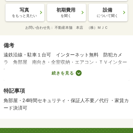
写真
初期費用
設備
をもっと見たい
を聞く
について聞く
お問い合わせ先
不動産本舗 本店 （株）ＭＪＣ
備考
遠鉄沿線・駐車１台可 インターネット無料 防犯カメ
ラ 角部屋 南向き・全室収納・エアコン・ＴＶインター
ホン・温水洗浄便座・追い焚き・浴室乾燥・床下収納・現
続きを見る
況優先 保証人不要（保証会社必須） 更新事務手数料２
２，０００円（税込）／２年 ※現況優先・賃貸保証等：
特記事項
加入要（契約時保証委託料：２２，０００円 月額保証委
託料：賃料総額の２．２％又は５．５％）・鍵交換代：あ
角部屋・24時間セキュリティ・保証人不要／代行 ・家賃カ
り３，３００円～・維持費等：２４時間管理費１，９８０
ード決済可
円／月・町内会費４５０円／月・遠鉄沿線☆小松駅徒歩５
分の好立地☆ 南向き１ＬＤＫ角住戸☆防犯カメラ＆ＴＶ
インターホンでセキュリティも安心♪ インターネット無料