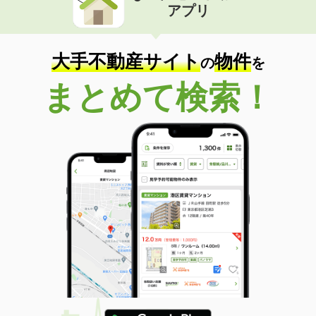
アプリ
大手不動産サイト
物件
の
を
まとめて検索！