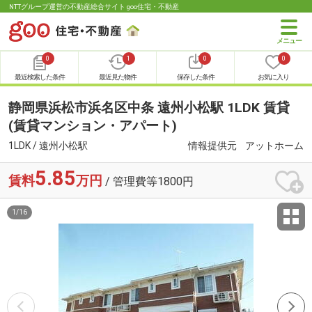
NTTグループ運営の不動産総合サイト goo住宅・不動産
0
1
0
0
最近検索した条件
最近見た物件
保存した条件
お気に入り
静岡県浜松市浜名区中条 遠州小松駅 1LDK 賃貸
(賃貸マンション・アパート)
1LDK / 遠州小松駅
情報提供元
アットホーム
5.85
賃料
万円
/ 管理費等1800円
1
/
16