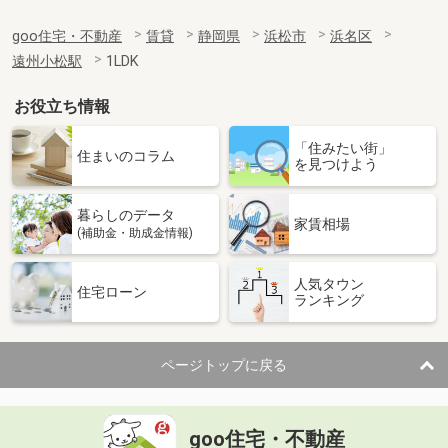
goo住宅・不動産
賃貸
静岡県
浜松市
浜名区
遠州小松駅
1LDK
お役立ち情報
「住みたい街」
住まいのコラム
を見つけよう
暮らしのデータ
家賃相場
(補助金・助成金情報)
人気タウン
住宅ローン
ランキング
ページトップに戻る
goo住宅・不動産