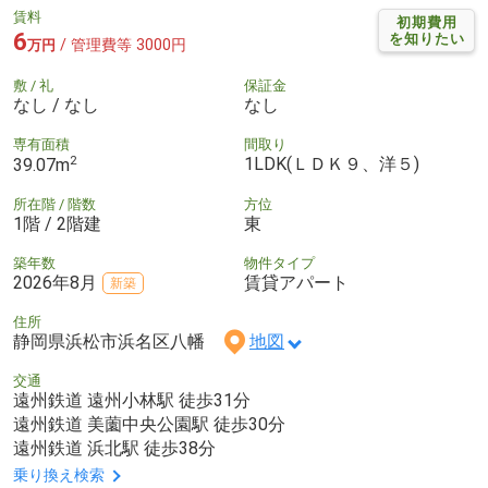
賃料
初期費用
6
を知りたい
/ 管理費等 3000円
万円
敷 / 礼
保証金
なし / なし
なし
専有面積
間取り
2
1LDK(ＬＤＫ９、洋５)
39.07m
所在階 / 階数
方位
1階 / 2階建
東
築年数
物件タイプ
2026年8月
賃貸アパート
新築
住所
静岡県浜松市浜名区八幡
地図
交通
遠州鉄道 遠州小林駅 徒歩31分
遠州鉄道 美薗中央公園駅 徒歩30分
遠州鉄道 浜北駅 徒歩38分
乗り換え検索