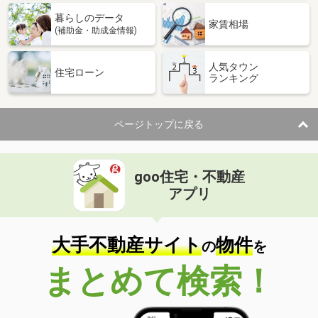
暮らしのデータ
家賃相場
(補助金・助成金情報)
人気タウン
住宅ローン
ランキング
ページトップに戻る
goo住宅・不動産
アプリ
大手不動産サイト
物件
の
を
まとめて検索！