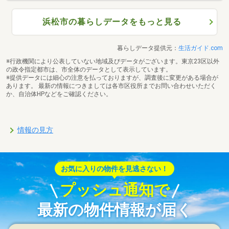
浜松市の暮らしデータをもっと見る
暮らしデータ提供元：
生活ガイド.com
※行政機関により公表していない地域及びデータがございます。東京23区以外
の政令指定都市は、市全体のデータとして表示しています。
※提供データには細心の注意を払っておりますが、調査後に変更がある場合が
あります。 最新の情報につきましては各市区役所までお問い合わせいただく
か、自治体HPなどをご確認ください。
情報の見方
お気に入りの物件を見逃さない！
プッシュ通知で
最新の物件情報が届く