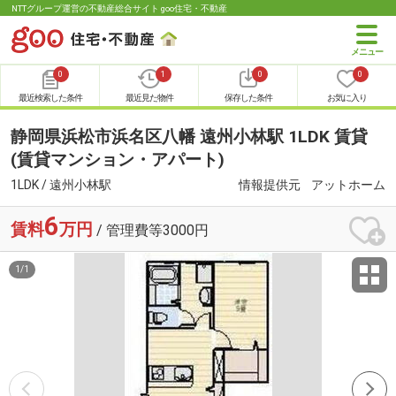
NTTグループ運営の不動産総合サイト goo住宅・不動産
0
1
0
0
最近検索した条件
最近見た物件
保存した条件
お気に入り
静岡県浜松市浜名区八幡 遠州小林駅 1LDK 賃貸
(賃貸マンション・アパート)
1LDK / 遠州小林駅
情報提供元
アットホーム
6
賃料
万円
/ 管理費等3000円
1
/
1