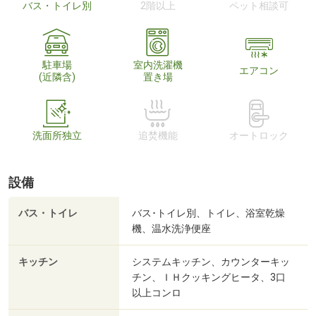
バス・トイレ別
2階以上
ペット相談可
駐車場
室内洗濯機
エアコン
(近隣含)
置き場
洗面所独立
追焚機能
オートロック
設備
バス・トイレ
バス･トイレ別、トイレ、浴室乾燥
機、温水洗浄便座
キッチン
システムキッチン、カウンターキッ
チン、ＩＨクッキングヒータ、3口
以上コンロ