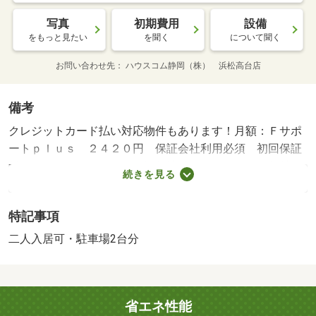
写真
初期費用
設備
をもっと見たい
を聞く
について聞く
お問い合わせ先
ハウスコム静岡（株） 浜松高台店
備考
クレジットカード払い対応物件もあります！月額：Ｆサポ
ートｐｌｕｓ ２４２０円 保証会社利用必須 初回保証
料３５，０００円 月額保証料請求額の１．５％・賃貸保
続きを見る
証等：加入要（オリコフォレントインシュア 初回保証料
３５，０００円 月額保証料請求額の１．５％）・維持費
特記事項
等：Ｆサポートｐｌｕｓ２，４２０円／月・室内設備は浴
室乾燥機・洗面所独立など豊富に揃っており、過ごしやす
二人入居可・駐車場2台分
いお部屋になっております。通話ボタンを押せば相手の声
が聞けるので、会話したうえで直接会うかを決められるイ
ンターホンが備わっております。
省エネ性能